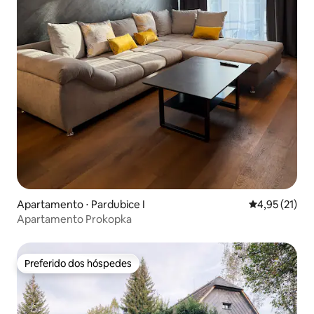
Apartamento ⋅ Pardubice I
4,95 de uma a
4,95 (21)
Apartamento Prokopka
Preferido dos hóspedes
Preferido dos hóspedes