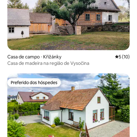
Casa de campo ⋅ Křižánky
5 de uma a
5 (10)
Casa de madeira na região de Vysočina
Preferido dos hóspedes
Preferido dos hóspedes