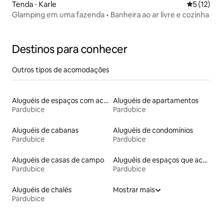
Tenda ⋅ Karle
5 de uma a
5 (12)
Glamping em uma fazenda • Banheira ao ar livre e cozinha
Destinos para conhecer
Outros tipos de acomodações
Aluguéis de espaços com acesso direto a pistas de esqui
Aluguéis de apartamentos
Pardubice
Pardubice
Aluguéis de cabanas
Aluguéis de condomínios
Pardubice
Pardubice
Aluguéis de casas de campo
Aluguéis de espaços que aceitam animais de estimação
Pardubice
Pardubice
Aluguéis de chalés
Mostrar mais
Pardubice