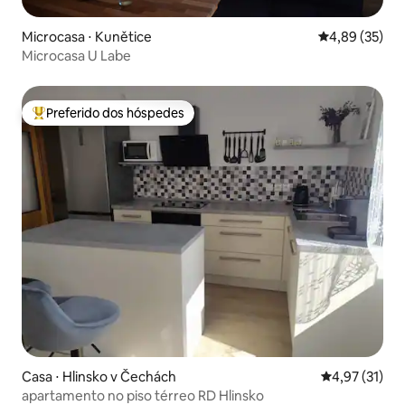
Microcasa ⋅ Kunětice
4,89 de uma a
4,89 (35)
Microcasa U Labe
Preferido dos hóspedes
Entre os melhores preferidos dos hóspedes
Casa ⋅ Hlinsko v Čechách
4,97 de uma a
4,97 (31)
apartamento no piso térreo RD Hlinsko