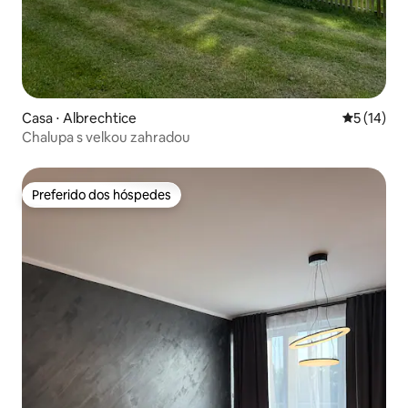
Casa ⋅ Albrechtice
5 de uma a
5 (14)
Chalupa s velkou zahradou
Preferido dos hóspedes
Preferido dos hóspedes