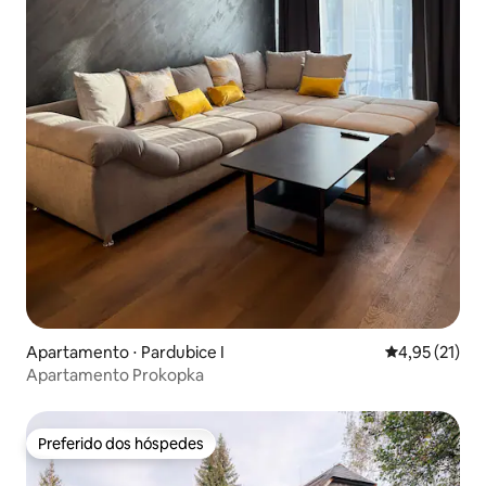
Apartamento ⋅ Pardubice I
4,95 de uma a
4,95 (21)
Apartamento Prokopka
Preferido dos hóspedes
Preferido dos hóspedes