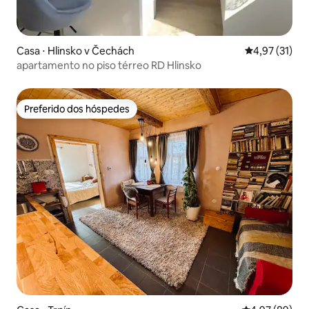
Casa ⋅ Hlinsko v Čechách
4,97 de uma a
4,97 (31)
apartamento no piso térreo RD Hlinsko
Preferido dos hóspedes
Preferido dos hóspedes