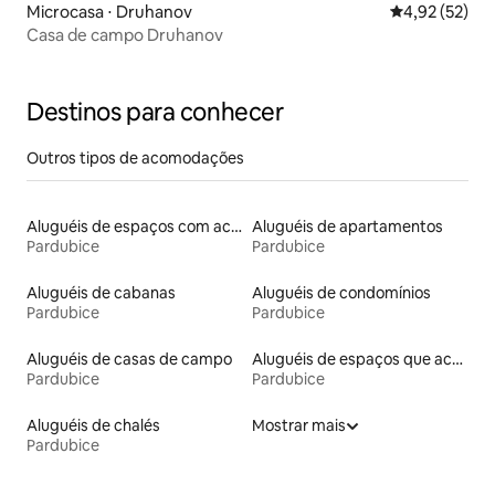
Microcasa ⋅ Druhanov
4,92 de uma a
4,92 (52)
Casa de campo Druhanov
Destinos para conhecer
Outros tipos de acomodações
Aluguéis de espaços com acesso direto a pistas de esqui
Aluguéis de apartamentos
Pardubice
Pardubice
Aluguéis de cabanas
Aluguéis de condomínios
Pardubice
Pardubice
Aluguéis de casas de campo
Aluguéis de espaços que aceitam animais de estimação
Pardubice
Pardubice
Aluguéis de chalés
Mostrar mais
Pardubice