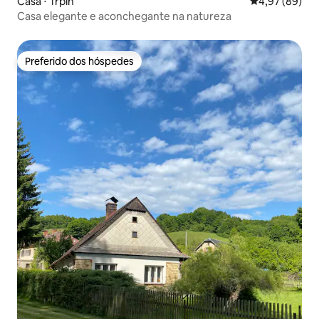
Casa ⋅ Trpín
4,97 de uma a
4,97 (89)
Casa elegante e aconchegante na natureza
Preferido dos hóspedes
Preferido dos hóspedes