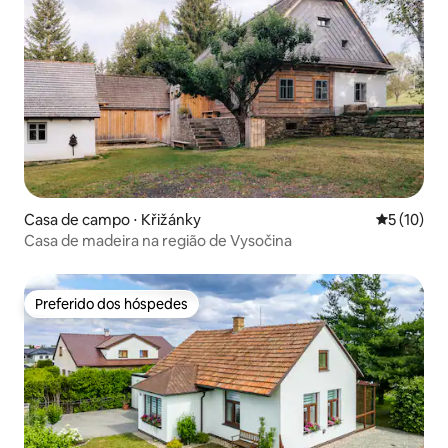
Casa de campo ⋅ Křižánky
5 de uma a
5 (10)
Casa de madeira na região de Vysočina
Preferido dos hóspedes
Preferido dos hóspedes