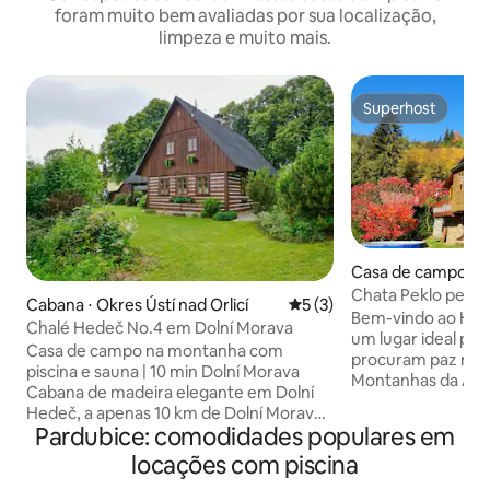
foram muito bem avaliadas por sua localização,
limpeza e muito mais.
Superhost
Superhost
Casa de campo ⋅ 
Chata Peklo perto
Cabana ⋅ Okres Ústí nad Orlicí
5 de uma avaliação média d
5 (3)
Bem-vindo ao Hut 
Chalé Hedeč No.4 em Dolní Morava
um lugar ideal par
Casa de campo na montanha com
procuram paz no 
piscina e sauna | 10 min Dolní Morava
Montanhas da Águ
Cabana de madeira elegante em Dolní
oferece acomodaç
Hedeč, a apenas 10 km de Dolní Morava.
pessoas em dois q
Pardubice: comodidades populares em
Desfrute de uma sauna privativa, piscina
totalmente equipa
externa, assentos cobertos com
locações com piscina
com lareira e um 
churrasqueira e um grande jardim cheio
aquecido. A área e