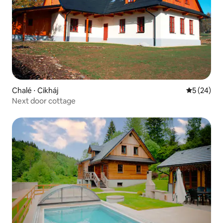
Chalé ⋅ Cikháj
5 de uma a
5 (24)
Next door cottage