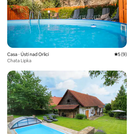
Casa ⋅ Ústí nad Orlicí
5 de uma 
5 (9)
Chata Lipka