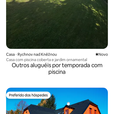
Casa ⋅ Rychnov nad Kněžnou
Novo lugar
Novo
Casa com piscina coberta e jardim ornamental
Outros aluguéis por temporada com
piscina
Preferido dos hóspedes
Preferido dos hóspedes