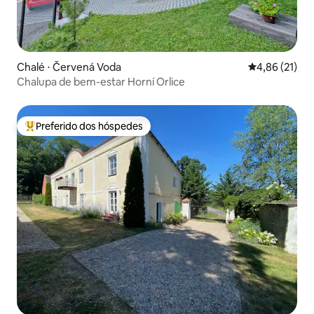
Chalé ⋅ Červená Voda
4,86 de uma a
4,86 (21)
Chalupa de bem-estar Horní Orlice
Preferido dos hóspedes
Entre os melhores preferidos dos hóspedes