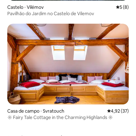
Castelo ⋅ Vilémov
5 de uma 
5 (8)
Pavilhão do Jardim no Castelo de Vilemov
Casa de campo ⋅ Svratouch
4,92 de uma a
4,92 (37)
☼ Fairy Tale Cottage in the Charming Highlands ☼