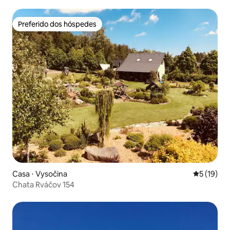
Preferido dos hóspedes
Preferido dos hóspedes
Casa ⋅ Vysočina
5 de uma a
5 (19)
Chata Rváčov 154