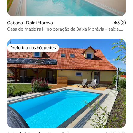
Cabana ⋅ Dolní Morava
5 de uma 
5 (3)
Casa de madeira II. no coração da Baixa Morávia – saída,
piscina
Preferido dos hóspedes
Preferido dos hóspedes