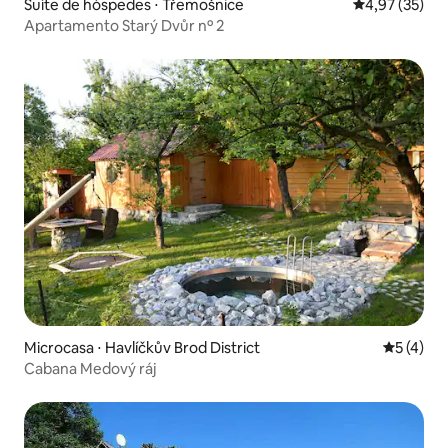
Suíte de hóspedes ⋅ Třemošnice
4,97 de uma a
4,97 (35)
Apartamento Starý Dvůr nº 2
Microcasa ⋅ Havlíčkův Brod District
5 de uma 
5 (4)
Cabana Medový ráj