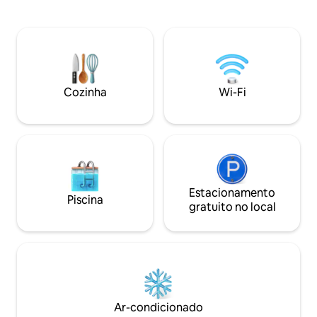
de tranquilidade. Ideal para famílias e
piscina, lareira c
amigos. Manhã no terraço, durante o dia
trampolim e caixa 
Sky Bridge, Trilha nas nuvens, esqui,
circundante é ad
sauna à noite. Králický Sněžník, Tvrz
caminhadas, ciclis
Bouda e a barragem de Pastvinská
castelos e castel
também ficam nas proximidades. Nas
Wi-Fi e estaciona
estações de verão (de 15/06 a 15/09) e
são obrigatórios.
Cozinha
Wi-Fi
inverno (de 15/12 a 15/03), apenas
não permitidos.
estadias de sábado a sábado durante
toda a semana podem ser reservadas.
Estacionamento
Piscina
gratuito no local
Ar-condicionado