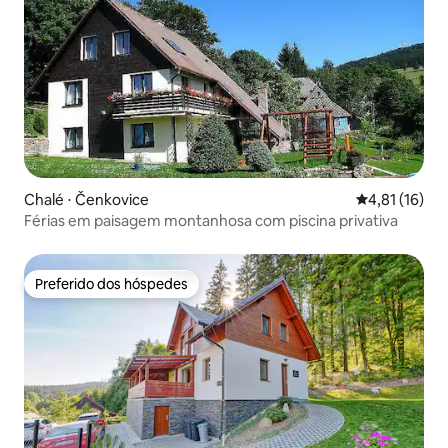
Chalé ⋅ Čenkovice
4,81 de uma a
4,81 (16)
Férias em paisagem montanhosa com piscina privativa
Preferido dos hóspedes
Preferido dos hóspedes