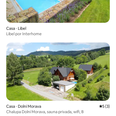
Casa ⋅ Libel
Libel por Interhome
Casa ⋅ Dolní Morava
5 de uma 
5 (3)
Chalupa Dolní Morava, sauna privada, wifi, B