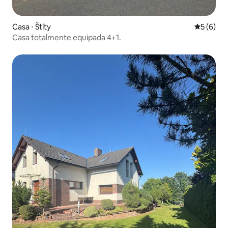
Casa ⋅ Štíty
5 de uma 
5 (6)
Casa totalmente equipada 4+1.