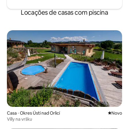
Locações de casas com piscina
Casa ⋅ Okres Ústí nad Orlicí
Novo lugar
Novo
Vílly na vršku