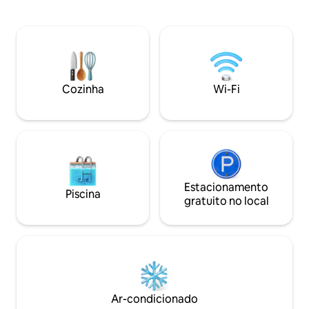
esqui. Cada apartamento acomoda
roupa de cama, etc
confortavelmente 10 hóspedes. O
aquecimento pode s
apartamento RELAX está equipado com
ou aquecimento el
uma sauna finlandesa. O apartamento
há muitas oportun
FUN tem uma grande sala de jogos de 45
caminhadas e cicl
m2 (ping-pong, dardos, X-box 2020).
há várias áreas de 
Através desta sala de jogos, os dois
Cozinha
Wi-Fi
apartamentos podem ser interligados e
um conjunto será criado, onde tanto as
crianças quanto os adultos podem se
divertir. A sala de jogos pode ser
convertida em uma sala de treinamento.
Estacionamento
Piscina
gratuito no local
Ar-condicionado