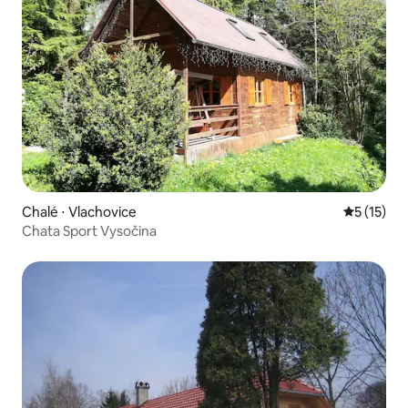
Chalé ⋅ Vlachovice
5 de uma a
5 (15)
Chata Sport Vysočina