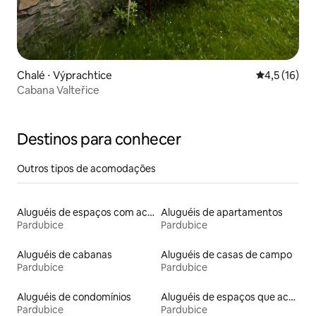
Chalé ⋅ Výprachtice
4,5 de uma a
4,5 (16)
Cabana Valteřice
Destinos para conhecer
Outros tipos de acomodações
Aluguéis de espaços com acesso direto a pistas de esqui
Aluguéis de apartamentos
Pardubice
Pardubice
Aluguéis de cabanas
Aluguéis de casas de campo
Pardubice
Pardubice
Aluguéis de condomínios
Aluguéis de espaços que aceitam animais de estimação
Pardubice
Pardubice