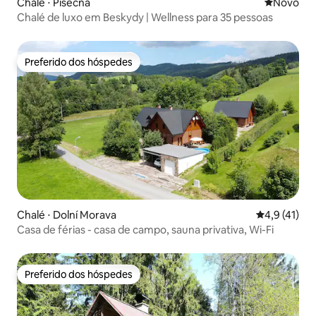
Chalé ⋅ Písečná
Novo lugar
Novo
Chalé de luxo em Beskydy | Wellness para 35 pessoas
Preferido dos hóspedes
Preferido dos hóspedes
Chalé ⋅ Dolní Morava
4,9 de uma a
4,9 (41)
Casa de férias - casa de campo, sauna privativa, Wi-Fi
Preferido dos hóspedes
Preferido dos hóspedes