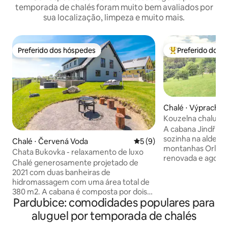
temporada de chalés foram muito bem avaliados por
sua localização, limpeza e muito mais.
Preferido dos hóspedes
Preferido dos 
Preferido dos hóspedes
Entre os melhore
Chalé ⋅ Výprachti
Kouzelna chalupa "Jindri
Hory
A cabana Jindřiška
sozinha na aldeia d
Chalé ⋅ Červená Voda
5 de uma avaliação média d
5 (9)
montanhas Orlick
Chata Bukovka - relaxamento de luxo
renovada e agora 
Chalé generosamente projetado de
muito agradável. 
2021 com duas banheiras de
a 10 pessoas. A c
hidromassagem com uma área total de
encosta a 100 met
380 m2. A cabana é composta por dois
estacionamento pa
Pardubice: comodidades populares para
apartamentos separados, que são
inverno, no entan
acessados a partir de um corredor
aluguel por temporada de chalés
caminhar até a ca
comum equipado com uma sala de
inclui todos os apa