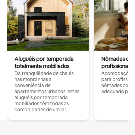
Aluguéis por temporada
Nômades digit
totalmente mobiliados
profissionais 
Da tranquilidade de chalés
Acomodações c
nas montanhas à
para profission
conveniência de
nômades com W
apartamentos urbanos, estes
adequado para 
aluguéis por temporada
mobiliados têm todas as
comodidades de um lar.