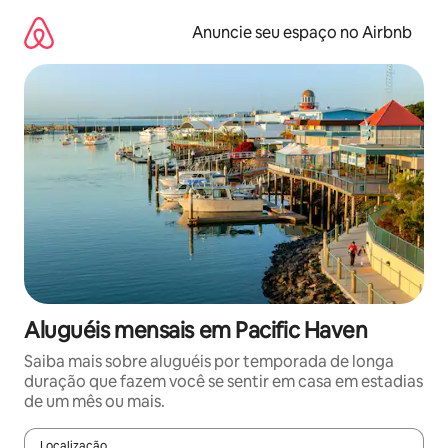
Pular
para
Anuncie seu espaço no Airbnb
o
conteúdo
Aluguéis mensais em Pacific Haven
Saiba mais sobre aluguéis por temporada de longa
duração que fazem você se sentir em casa em estadias
de um mês ou mais.
Localização