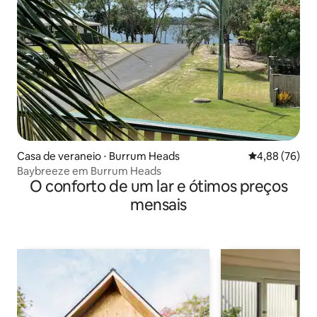
Casa de veraneio ⋅ Burrum Heads
4,88 de uma a
4,88 (76)
Baybreeze em Burrum Heads
O conforto de um lar e ótimos preços
mensais