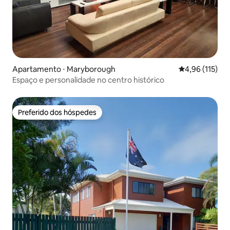
Apartamento ⋅ Maryborough
4,96 de uma av
4,96 (115)
Espaço e personalidade no centro histórico
Preferido dos hóspedes
Preferido dos hóspedes