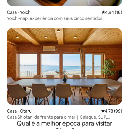
Casa ⋅ Yoichi
4,94 de uma a
4,94 (18)
Yoichi-nap: experiência com seus cinco sentidos
Casa ⋅ Otaru
4,78 de uma a
4,78 (99)
Casa Shiotani de frente para o mar｜Caiaque, SUP,
Qual é a melhor época para visitar
caverna azul