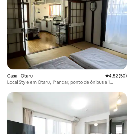
Casa ⋅ Otaru
4,82 de uma a
4,82 (50)
Local Style em Otaru, 1º andar, ponto de ônibus a 1
segundo, Wi-Fi, ar condicionado, estacionamento gratuito