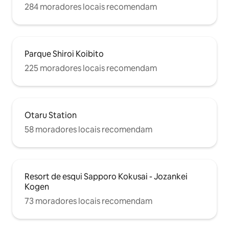
separated. Independence full furnished
■ Há mercados, re
284 moradores locais recomendam
apartment, private kitchen, toilet,
conveniência nas 
bathroom. There is no cleaning or
changing linens during your long-term
stay. Host will enter to the room every 7
days for supply amenity and check room
Parque Shiroi Koibito
facilities.
225 moradores locais recomendam
Otaru Station
58 moradores locais recomendam
Resort de esqui Sapporo Kokusai - Jozankei
Kogen
73 moradores locais recomendam