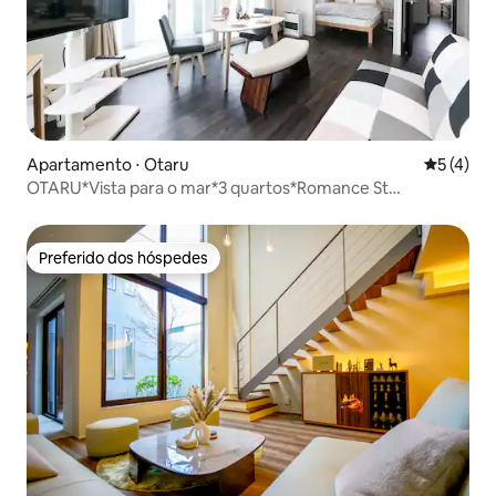
Apartamento ⋅ Otaru
5 de uma 
5 (4)
OTARU*Vista para o mar*3 quartos*Romance St
Gourmet*Kiloro*Romance St*Escon
Preferido dos hóspedes
Preferido dos hóspedes