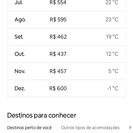
Jul.
R$ 554
22 °C
Ago.
R$ 595
23 °C
Set.
R$ 462
19 °C
Out.
R$ 437
12 °C
Nov.
R$ 457
5 °C
Dez.
R$ 600
-1 °C
Destinos para conhecer
Destinos perto de você
Outros tipos de acomodações
Pr