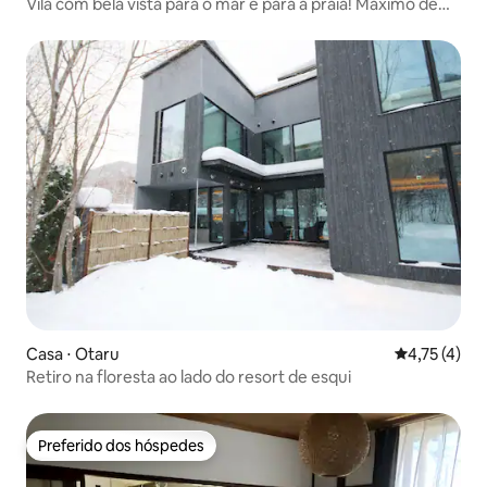
Vila com bela vista para o mar e para a praia! Máximo de
12ppl
Casa ⋅ Otaru
4,75 de uma 
4,75 (4)
Retiro na floresta ao lado do resort de esqui
Preferido dos hóspedes
Preferido dos hóspedes