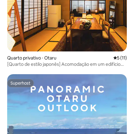
Quarto privativo ⋅ Otaru
5 de uma a
5 (11)
[Quarto de estilo japonês] Acomodação em um edifício
histórico designado pela cidade de Otaru [Sem plano de
refeições]
Superhost
Superhost