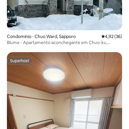
Condomínio ⋅ Chuo Ward, Sapporo
4,92 de uma a
4,92 (36)
Blume - Apartamento aconchegante em Chuo-ku,
Sapporo | A 10 minutos a pé da Estação Nishi-
Jūhatchōme, estilo Kazane...
Superhost
Superhost