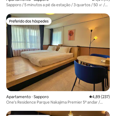
Sapporo / 5 minutos a pé da estação / 3 quartos / 50 ㎡ /
Máx. 6 pessoas / Ar condicionado
Preferido dos hóspedes
Preferido dos hóspedes
Apartamento ⋅ Sapporo
4,89 de uma av
4,89 (237)
One's Residence Parque Nakajima Premier 5º andar /
Padrão / Máximo 2 pessoas