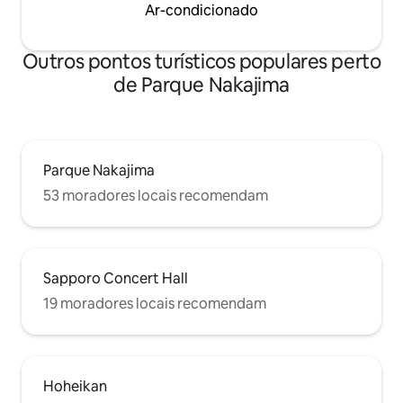
Ar-condicionado
uma mensagem ao anfitrião antes de
careful about the
fazer a reserva ^^ ~ Experiência de
the balcony for a 
preparação de sushi, sushi ornamentado
become steady be
Outros pontos turísticos populares perto
e doces japoneses, incluindo roupas
comings and going
tradicionais Também posso indicar várias
the child are p
de Parque Nakajima
atividades, como a experiência cultural
の為バルコニーの
japonesa! Por favor, não hesite em
ください。 バル
perguntar!
寝室からとなりま
ガラスドアは10
ために締まること
Parque Nakajima
ルコニーへの出入
53 moradores locais recomendam
Disinfect the room
Disinfectant is als
You have to enter
ミがいっぱいに成
隅に置いていただ
Sapporo Concert Hall
て置いてください
に協力して下さい
19 moradores locais recomendam
ファイルブックを
Hoheikan