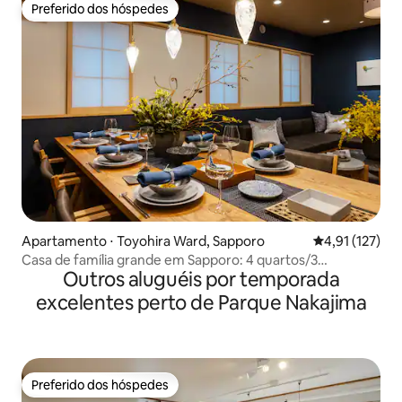
Preferido dos hóspedes
Preferido dos hóspedes
Apartamento ⋅ Toyohira Ward, Sapporo
4,91 de uma av
4,91 (127)
Casa de família grande em Sapporo: 4 quartos/3
Outros aluguéis por temporada
banheiros + 2 vagas de estacionamento gratuitas
excelentes perto de Parque Nakajima
Preferido dos hóspedes
Preferido dos hóspedes