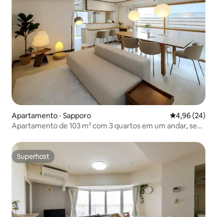
Apartamento ⋅ Sapporo
4,96 de uma a
4,96 (24)
Apartamento de 103 m² com 3 quartos em um andar, sem
diferenças de segmento / 4 minutos a pé da estação
Nishi-18-chome / Equipamentos completos para três
gerações e bebês
Superhost
Superhost