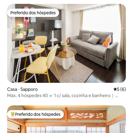
Preferido dos hóspedes
Preferido dos hóspedes
Casa ⋅ Sapporo
5 de uma 
5 (6)
Máx. 4 hóspedes 40 ㎡ 1 c/ sala, cozinha e banheiro｜
Housui Susukino a 7 min a pé｜ReFa
Preferido dos hóspedes
Entre os melhores preferidos dos hóspedes