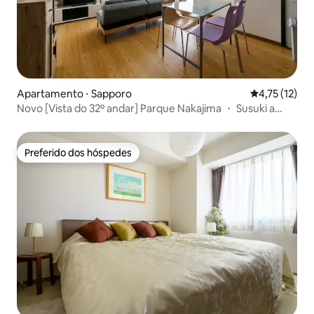
Apartamento ⋅ Sapporo
4,75 de uma a
4,75 (12)
Novo [Vista do 32º andar] Parque Nakajima ・ Susuki a
uma curta distância * Perto da estação * Máximo 5
pessoas * Wi-fi
Preferido dos hóspedes
Preferido dos hóspedes