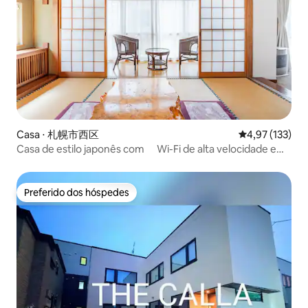
Casa ⋅ 札幌市西区
4,97 de uma av
4,97 (133)
Casa de estilo japonês com Wi-Fi de alta velocidade e
estacionamento gratuito
Preferido dos hóspedes
Preferido dos hóspedes