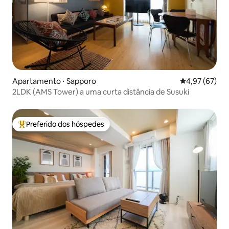
Apartamento ⋅ Sapporo
4,97 de uma a
4,97 (67)
2LDK (AMS Tower) a uma curta distância de Susuki
Preferido dos hóspedes
Entre os melhores preferidos dos hóspedes