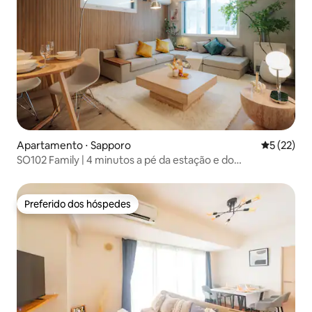
Apartamento ⋅ Sapporo
5 de uma a
5 (22)
SO102 Family | 4 minutos a pé da estação e do
supermercado | Direto para Sapporo, Odori e Susukino |
70 m² | Com estacionamento
Preferido dos hóspedes
Preferido dos hóspedes