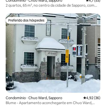
Condomínio ⋅ Chuo Ward, Sapporo
4,7 de uma a
4,7 (53)
2 quartos, 65 m², no centro da cidade de Sapporo, com
excelente acesso ao aeroporto e aos pontos turísticos,
acomoda até 8 pessoas
Preferido dos hóspedes
Preferido dos hóspedes
Condomínio ⋅ Chuo Ward, Sapporo
4,92 de uma a
4,92 (36)
Blume - Apartamento aconchegante em Chuo Ward,