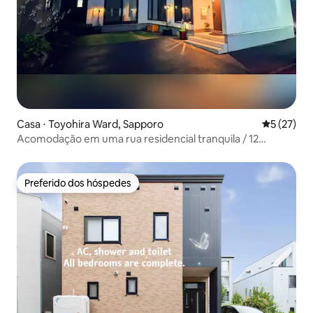
Casa ⋅ Toyohira Ward, Sapporo
5 de uma a
5 (27)
Acomodação em uma rua residencial tranquila / 12
minutos de carro da Estação Sapporo / 5 cômodos (sala,
cozinha, sala de jantar, 2 quartos) / 2 banheiros / Ar-
condicionado em todos os cômodos / Estacionamento
Preferido dos hóspedes
Preferido dos hóspedes
para 2 carros