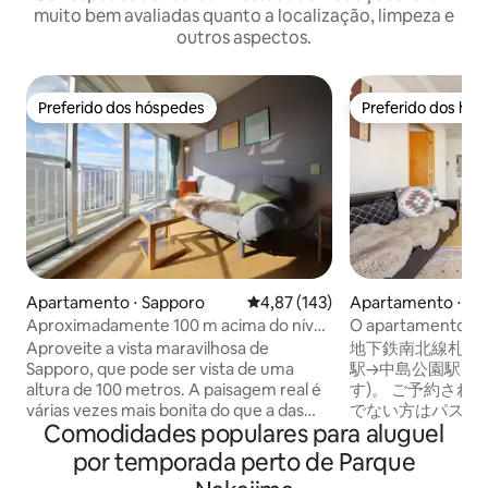
muito bem avaliadas quanto a localização, limpeza e
outros aspectos.
Preferido dos hóspedes
Preferido dos hó
Preferido dos hóspedes
Preferido dos hó
Apartamento ⋅ Sapporo
4,87 de uma avaliação média de 
4,87 (143)
Apartamento ⋅ Ch
Sapporo
Aproximadamente 100 m acima do nível
O apartamento da S
do solo! HI condo 32F 36 m² suíte com
minutos do metrô
Aproveite a vista maravilhosa de
地下鉄南北線札幌
vista panorâmica!
Sapporo, que pode ser vista de uma
駅→中島公園駅です
altura de 100 metros. A paisagem real é
す)。 ご予約され
várias vezes mais bonita do que a das
でない方はパスポ
Comodidades populares para aluguel
fotos! · Localização excelente. A 5
員分の情報が必要で
minutos do metrô da estação de
ールして頂きます)
por temporada perto de Parque
Sapporo, a 2 minutos da estação de
り定められていま