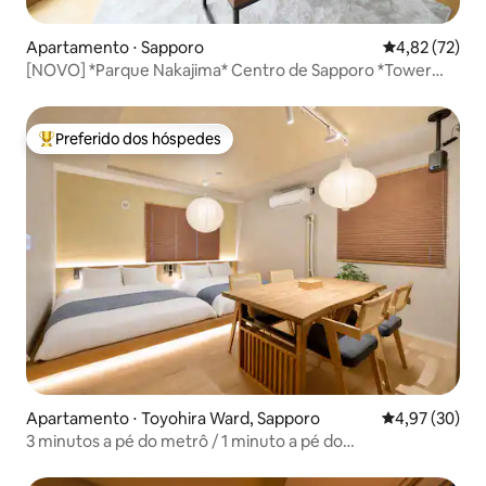
Apartamento ⋅ Sapporo
4,82 de uma a
4,82 (72)
[NOVO] *Parque Nakajima* Centro de Sapporo *Tower
Man 2LDK60m²* Susukino 5 minutos a pé *Wi-Fi
Preferido dos hóspedes
Entre os melhores preferidos dos hóspedes
Apartamento ⋅ Toyohira Ward, Sapporo
4,97 de uma a
4,97 (30)
3 minutos a pé do metrô / 1 minuto a pé do
estacionamento pago / Soal Park Hiragishi (SP), quarto
SP201 / até 6 pessoas / moderno.