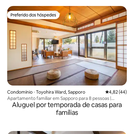
Sapporo | 10 minutos a pé da Estação Nishi 18-chome
Preferido dos hóspedes
Preferido dos hóspedes
Condomínio ⋅ Toyohira Ward, Sapporo
4,82 de uma a
4,82 (44)
Apartamento familiar em Sapporo para 8 pessoas |
Aluguel por temporada de casas para
Parkside | Metrô a 5 min
famílias