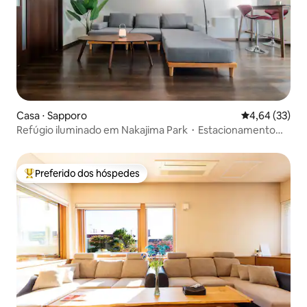
Casa ⋅ Sapporo
4,64 de uma a
4,64 (33)
Refúgio iluminado em Nakajima Park・Estacionamento・
Caminhada até o Zepp
Preferido dos hóspedes
Entre os melhores preferidos dos hóspedes