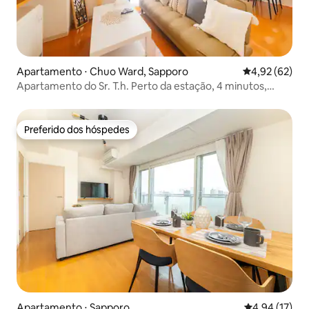
Apartamento ⋅ Chuo Ward, Sapporo
4,92 de uma a
4,92 (62)
Apartamento do Sr. T.h. Perto da estação, 4 minutos,
próximo a Sapporo e Susukino, apartamento familiar 2
Preferido dos hóspedes
Preferido dos hóspedes
Apartamento ⋅ Sapporo
4,94 de uma a
4,94 (17)