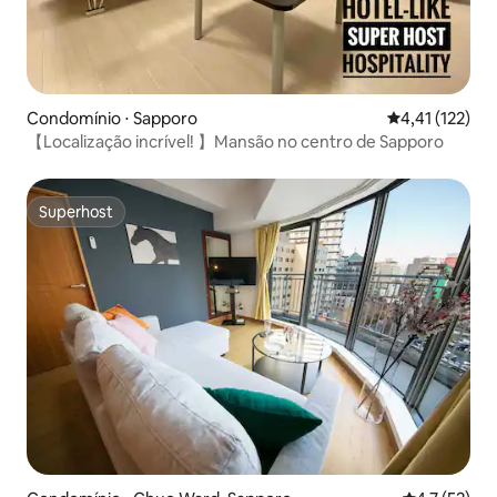
Condomínio ⋅ Sapporo
4,41 de uma av
4,41 (122)
【Localização incrível! 】Mansão no centro de Sapporo
Superhost
Superhost