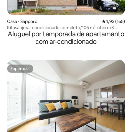
Casa ⋅ Sapporo
4,92 de uma av
4,92 (165)
Kitasanjo/ar condicionado completo/106 m² inteiro/3
Aluguel por temporada de apartamento
quartos + 3 banheiros/estação de metrô 6
minutos/estacionamento 1 carro
com ar-condicionado
Superhost
Superhost