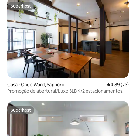
Superhost
Superhost
Casa ⋅ Chuo Ward, Sapporo
4,89 de uma a
4,89 (73)
Promoção de abertura!/Luxo 3LDK/2 estacionamentos
gratuitos/até 6 pessoas/1 prédio/conversão de casa de
100 anos
Superhost
Superhost