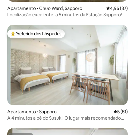
Apartamento ⋅ Chuo Ward, Sapporo
4,95 de uma a
4,95 (37)
Localização excelente, a 5 minutos da Estação Sapporo! /
Orgânico e sem aditivos / Acomodação confortável com
colchões Simmons / A uma curta caminhada de Susuki! /
Supervisionado por médicos
Preferido dos hóspedes
Entre os melhores preferidos dos hóspedes
Apartamento ⋅ Sapporo
5 de uma a
5 (51)
A 4 minutos a pé do Susuki. O lugar mais recomendado
<Rua 3 Sul do Mondo Mio>