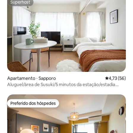
Superhost
Superhost
Apartamento ⋅ Sapporo
4,73 de uma a
4,73 (56)
Aluguel/área de Susuki/5 minutos da estação/estadia
longa para casais adultos/check-in antecipado OK
Preferido dos hóspedes
Preferido dos hóspedes