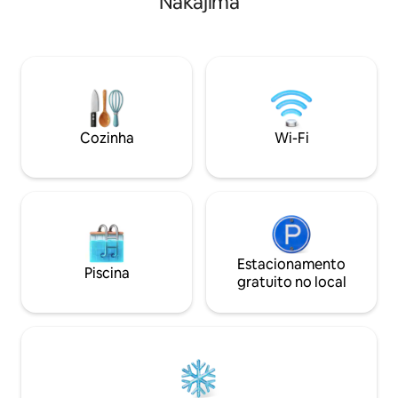
Nakajima
Nakajima Park, a 3 minutos do ponto de
します。 A room is th
ônibus direto para o aeroporto, a 5
34-story apartment
minutos do Susukino e muito perto de
kitchen, a bathro
uma loja de conveniência · Quarto alto
become independe
com vista extraordinária e banheiro com
in the big bedroom
chuveiro de hidromassagem.
Bet one in the sma
Prometemos uma estadia confortável.
the sofa-bed which
Que tal ficar em um quarto especial para
Bet in the living 
Cozinha
Wi-Fi
uma viagem especial? · O anfitrião
meal in a dining t
também aluga carros. O aluguel de
a washing machine
carros é essencial para viajar em
the long-term stay
Hokkaido! Isso aumentará em duas
屋は貸切です、備
vezes as suas opções de turismo!
いいただけます。
Alugue por um preço bem mais barato
タオルは人数分の
do que outros serviços de aluguel de
期滞在のときは洗
carros! Sinta-se à vontade para entrar
い。 歯ブラシ、
Estacionamento
Piscina
em contato conosco ^^ Seguro ilimitado
ョナー等の基本的
gratuito no local
contra danos pessoais e materiais +
イベートな髭剃り
estacionamento a 1 minuto a pé ^ ^ Os
ありません。 キ
veículos são SUBARU e EXIGA (7
できるフライパン
lugares), que têm excelente segurança
ます。 お部屋の
nas estradas de inverno. Recomendado
意しています。 All the
para hóspedes que desejam ir um pouco
are available. Alth
mais longe e passear! *Por favor, envie
You cannot take it