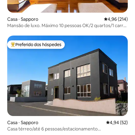
Casa ⋅ Sapporo
4,96 de uma av
4,96 (214)
Mansão de luxo. Máximo 10 pessoas OK/2 quartos/1 carro
no estacionamento OK (na garagem) [JARDIM]
Preferido dos hóspedes
Entre os melhores preferidos dos hóspedes
Casa ⋅ Sapporo
4,94 de uma a
4,94 (52)
Casa térreo/até 6 pessoas/estacionamento
gratuito/acesso fácil pela rodovia