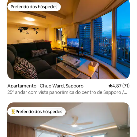
Preferido dos hóspedes
Preferido dos hóspedes
Apartamento ⋅ Chuo Ward, Sapporo
4,87 de uma a
4,87 (71)
25º andar com vista panorâmica do centro de Sapporo /
Longa duração / Parque Nakajima / Otaru / 2 aparelhos de
ar condicionado / Gourmet / Netflix / YouTube
Preferido dos hóspedes
Entre os melhores preferidos dos hóspedes