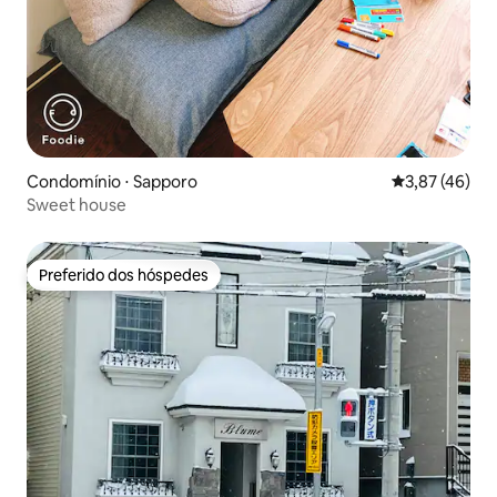
Condomínio ⋅ Sapporo
3,87 de uma a
3,87 (46)
Sweet house
Preferido dos hóspedes
Preferido dos hóspedes