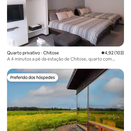
Quarto privativo ⋅ Chitose
4,92 de uma av
4,92 (103)
A 4 minutos a pé da estação de Chitose, quarto com
cozinha acoplada a sala de estar, com máquina de lavar
roupa, com mais de 40 tatames
Preferido dos hóspedes
Preferido dos hóspedes