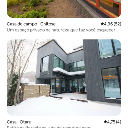
Casa de campo ⋅ Chitose
4,96 de uma a
4,96 (52)
Um espaço privado na natureza que faz você esquecer a
agitação da cidade
Casa ⋅ Otaru
4,75 de uma 
4,75 (4)
Retiro na floresta ao lado do resort de esqui