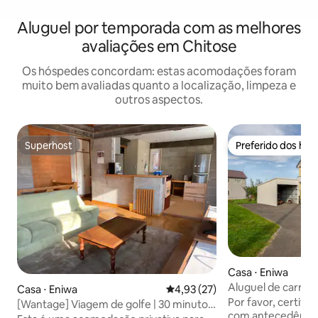
Aluguel por temporada com as melhores
avaliações em Chitose
Os hóspedes concordam: estas acomodações foram
muito bem avaliadas quanto a localização, limpeza e
outros aspectos.
Superhost
Preferido dos hó
Superhost
Preferido dos hó
Casa ⋅ Eniwa
Aluguel de carros d
Casa ⋅ Eniwa
4,93 de uma avaliação média de
4,93 (27)
a 30 minutos do a
Por favor, certifiq
[Wantage] Viagem de golfe | 30 minutos
45 minutos de Sap
com antecedência
de Shinkitoseki e Sapporo | 10 minutos