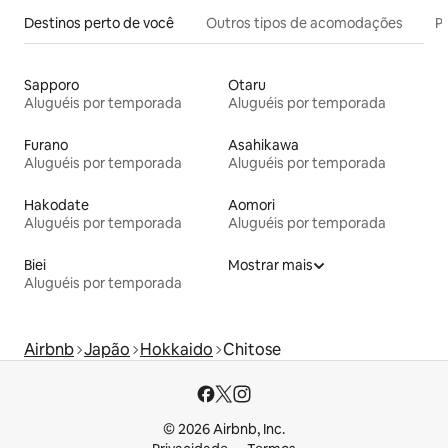
Destinos perto de você
Outros tipos de acomodações
Pr
Sapporo
Otaru
Aluguéis por temporada
Aluguéis por temporada
Furano
Asahikawa
Aluguéis por temporada
Aluguéis por temporada
Hakodate
Aomori
Aluguéis por temporada
Aluguéis por temporada
Biei
Mostrar mais
Aluguéis por temporada
Airbnb
Japão
Hokkaido
Chitose
© 2026 Airbnb, Inc.