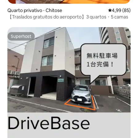
Quarto privativo ⋅ Chitose
4,99 de uma a
4,99 (85)
【Traslados gratuitos do aeroporto】3 quartos・5 camas
Superhost
Superhost