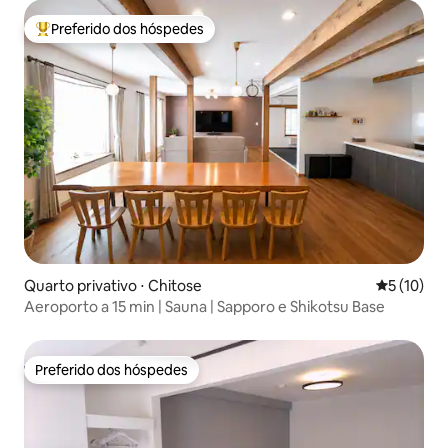
Preferido dos hóspedes
Entre os melhores preferidos dos hóspedes
Quarto privativo ⋅ Chitose
5 de uma a
5 (10)
Aeroporto a 15 min | Sauna | Sapporo e Shikotsu Base
Preferido dos hóspedes
Preferido dos hóspedes