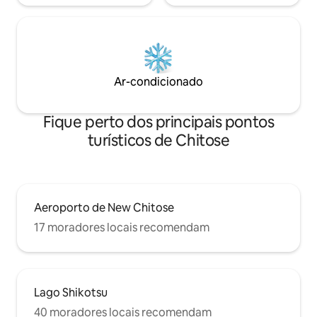
manhã cedo ou à n
estação JR O trevo rodoviário também
recomendamos um 
fica próximo, possibilitando viagens de
perto da estação 
um dia a várias partes de Hokkaido.
para, ou um hotel
Otaru ・ Niseko ・Noboribetsu ・ Lago
traslado para o aeroport
Toya ・ Asahikawa ・ Furano ■
um carro alugado (
Funcionalidades do Wantage Ezono As
Ar-condicionado
entre em contato 
janelas grandes têm vista para o parque
mais informações. 
próximo, Tivemos uma estadia relaxante
uma carteira de m
em um lugar espaçoso com quatro
Fique perto dos principais pontos
precisará de uma 
quartos. ■Acesso ・ Estação JR Eba: 6
turísticos de Chitose
internacional co
minutos de caminhada ・Aeroporto de
de Genebra.
New Chitose: cerca de 30 minutos de
carro · A cerca de 5 minutos de carro do
Trevo da Via Expressa Chuo ■Onsen Há
uma popular instalação de águas termais
Aeroporto de New Chitose
local a cerca de 10 minutos de carro. ■-
Instalação · Uma vaga de
17 moradores locais recomendam
estacionamento - O Wi-Fi está
disponível. Estadias a longo prazo são
bem-vindas
Lago Shikotsu
40 moradores locais recomendam