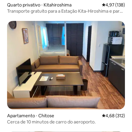
Quarto privativo ⋅ Kitahiroshima
4,97 de uma av
4,97 (138)
Transporte gratuito para a Estação Kita-Hiroshima e para
o Escon. 20 minutos de trem JR até Sapporo e o
aeroporto. Oferecemos um espaço tranquilo e silencioso,
do tipo em que o anfitrião reside
Apartamento ⋅ Chitose
4,68 de uma av
4,68 (312)
Cerca de 10 minutos de carro do aeroporto.