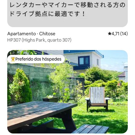
Apartamento ⋅ Chitose
4,71 de uma a
4,71 (14)
HP307 (Highs Park, quarto 307)
Preferido dos hóspedes
Entre os melhores preferidos dos hóspedes