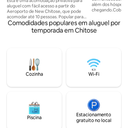
Esta é uma acomodação privativa para
distância da estaç
além dos hóspede
de fontes termais | Base para passeios
aluguel com fácil acesso a partir do
estacionamento g
chegando.Cobramo
turísticos em Hokkaido | 10 pessoas | 1
Aeroporto de New Chitose, que pode
A cidade de Eniwa 
carro
acomodar até 10 pessoas. Popular para
Aeroporto Shin-Ch
Comodidades populares em aluguel por
viagens de golfe e para grupos de
uma hora do centr
familiares e amigos. Quanto maior o
temporada em Chitose
10 minutos a pé (c
grupo, menor o custo por pessoa, por
estação JR Yumino
isso é recomendado para viagens em
uma vila de alugue
grupo. ■ Um ponto de partida para
grupo por dia. [Para chegadas de manhã
viagens de golfe A região ao redor de
e à noite no Aero
Eniwa tem muitos campos de golfe. A
JR First train/Fro
menos de 15 minutos de carro da
Departure→ New Ch
acomodação ・Circuito interno de
JR/New Chitose Ai
câmeras de Eniwa ・ Curso Zuien CC
Cozinha
Wi-Fi
na Estação→ Eniwa
Eba Também a cerca de 30 minutos de
espera)→ Chegada
carro ・ Clube de golfe clássico de
minutos * É difícil
Hokkaido ・ Katsura Golf Club O acesso
número de táxis é
a campos de golfe de prestígio, entre
pequeno.Especial
outros, está disponível. Vem com
noite, é ainda mais 
estacionamento e é conveniente como
não pode ser rese
base para golfe ou viagens em grupo. ■
táxis no Aeroport
Uma base para passeios turísticos em
Estacionamento
Piscina
então JR tem mai
Hokkaido ・ESCON Field: Hokkaido
gratuito no local
táxi. * Se você us
Cerca de 7 minutos até a próxima