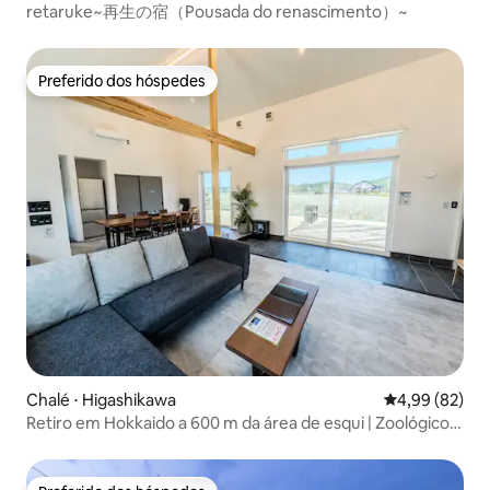
retaruke~再生の宿（Pousada do renascimento）~
Preferido dos hóspedes
Preferido dos hóspedes
Chalé ⋅ Higashikawa
4,99 de uma a
4,99 (82)
Retiro em Hokkaido a 600 m da área de esqui | Zoológico
Asahiyama