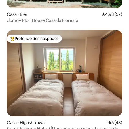
Casa ⋅ Biei
4,93 de uma a
4,93 (57)
domo+ Mori House Casa da Floresta
Preferido dos hóspedes
Entre os melhores preferidos dos hóspedes
Casa ⋅ Higashikawa
5 de uma a
5 (43)
Koteiji Kawano Hotori [Uma pequena pousada à beira do