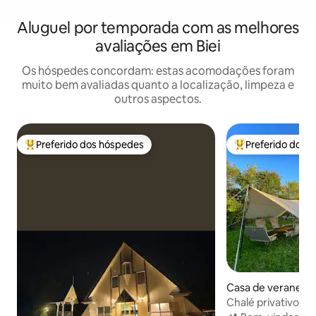
Aluguel por temporada com as melhores
avaliações em Biei
Os hóspedes concordam: estas acomodações foram
muito bem avaliadas quanto a localização, limpeza e
outros aspectos.
Preferido dos hóspedes
Preferido dos 
Entre os melhores preferidos dos hóspedes
Entre os melhore
Casa de veraneio 
no
Chalé privativo e a
tenda de glampin