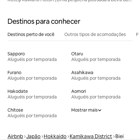
rio, a 10 minutos de carro do Aeroporto Asahikawa]
Destinos para conhecer
Destinos perto de você
Outros tipos de acomodações
Pr
Sapporo
Otaru
Aluguéis por temporada
Aluguéis por temporada
Furano
Asahikawa
Aluguéis por temporada
Aluguéis por temporada
Hakodate
Aomori
Aluguéis por temporada
Aluguéis por temporada
Chitose
Mostrar mais
Aluguéis por temporada
Airbnb
Japão
Hokkaido
Kamikawa District
Biei