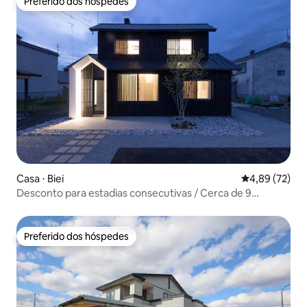
Preferido dos hóspedes
Preferido dos hóspedes
Casa ⋅ Biei
4,89 de uma a
4,89 (72)
Desconto para estadias consecutivas / Cerca de 9
minutos a pé da estação / Pousada de luxo com tons
monótonos / Churrasco (com regras) / Máximo de 8
pessoas [Biei]
Preferido dos hóspedes
Preferido dos hóspedes