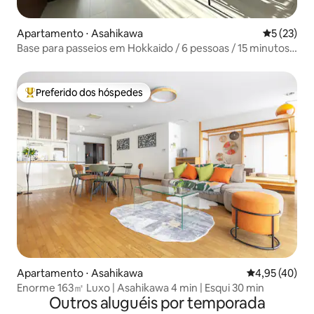
Apartamento ⋅ Asahikawa
5 de uma a
5 (23)
Base para passeios em Hokkaido / 6 pessoas / 15 minutos
do Zoológico de Asahiyama / 10 minutos da Universidade
de Medicina de Asahikawa / Estacionamento gratuito / Ar-
condicionado / 02
Preferido dos hóspedes
Entre os melhores preferidos dos hóspedes
Apartamento ⋅ Asahikawa
4,95 de uma a
4,95 (40)
Enorme 163㎡ Luxo | Asahikawa 4 min | Esqui 30 min
Outros aluguéis por temporada