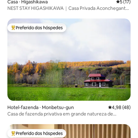
Casa ⋅ Higashikawa
5 de uma a
5 (17)
NEST STAY HIGASHIKAWA｜Casa Privada Aconchegante
｜Higashikawa-cho｜Casa Inteira
Preferido dos hóspedes
Entre os melhores preferidos dos hóspedes
Hotel-fazenda ⋅ Monbetsu-gun
4,98 de uma a
4,98 (48)
Casa de fazenda privativa em grande natureza de
Hokkaido!!
Preferido dos hóspedes
Entre os melhores preferidos dos hóspedes