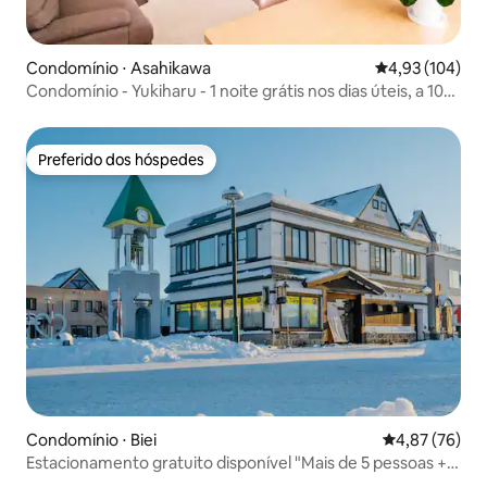
Condomínio ⋅ Asahikawa
4,93 de uma av
4,93 (104)
Condomínio - Yukiharu - 1 noite grátis nos dias úteis, a 10
minutos do Zoológico de Asahiyama, ponto de partida
para passeios turísticos, estúdio amplo para aluguel
privativo, com capacidade máxima de 10 pessoas por
Preferido dos hóspedes
Preferido dos hóspedes
unidade.
Condomínio ⋅ Biei
4,87 de uma a
4,87 (76)
Estacionamento gratuito disponível "Mais de 5 pessoas +
3000 ienes!"Aluguel de um prédio em frente à estação de