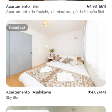
Apartamento ⋅ Biei
4,93 de uma av
4,93 (661)
Apartamento do Yuuichi, a 4 minutos a pé da Estação Biei
Superhost
Superhost
Apartamento ⋅ Asahikawa
4,82 de uma a
4,82 (44)
Sky Blu