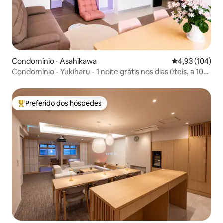
Condomínio ⋅ Asahikawa
4,93 de uma av
4,93 (104)
Condomínio - Yukiharu - 1 noite grátis nos dias úteis, a 10
minutos do Zoológico de Asahiyama, ponto de partida
para passeios turísticos, estúdio amplo para aluguel
privativo, com capacidade máxima de 10 pessoas por
Preferido dos hóspedes
Entre os melhores preferidos dos hóspedes
unidade.