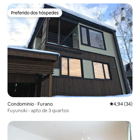
Biei, acomodação para até 12 pessoas, Biei, Furano,
Asahikawa
Preferido dos hóspedes
Preferido dos hóspedes
Condomínio ⋅ Furano
4,94 de uma a
4,94 (34)
Fuyunoki - apto de 3 quartos