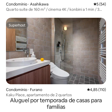
Condomínio ⋅ Asahikawa
5 de uma a
5 (54)
Quarto suíte de 160 m² / cinema 4K / konbini a 1 min / 3
banheiros e 4 quartos
Superhost
Superhost
Condomínio ⋅ Furano
4,85 de uma av
4,85 (110)
Kaku Place, apartamento de 2 quartos
Aluguel por temporada de casas para
famílias