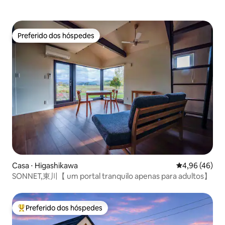
Preferido dos hóspedes
Preferido dos hóspedes
Casa ⋅ Higashikawa
4,96 de uma a
4,96 (46)
SONNET,東川【 um portal tranquilo apenas para adultos】
Preferido dos hóspedes
Entre os melhores preferidos dos hóspedes