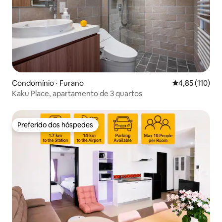
Condomínio ⋅ Furano
4,85 de uma av
4,85 (110)
Kaku Place, apartamento de 3 quartos
Preferido dos hóspedes
Preferido dos hóspedes