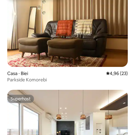
Casa ⋅ Biei
4,96 de uma a
4,96 (23)
Parkside Komorebi
Superhost
Superhost