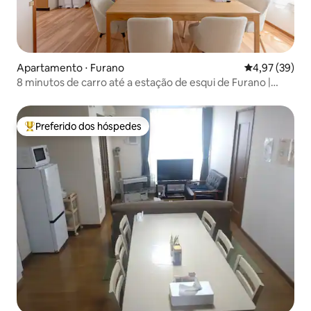
Apartamento ⋅ Furano
4,97 de uma a
4,97 (39)
8 minutos de carro até a estação de esqui de Furano |
Estacionamento gratuito | Casa espaçosa para famílias
Preferido dos hóspedes
Entre os melhores preferidos dos hóspedes