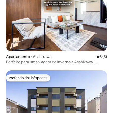
Apartamento ⋅ Asahikawa
5 de uma 
5 (3)
Perfeito para uma viagem de inverno a Asahikawa |
Acomodação tipo hotel onde você pode aproveitar
Asahikawa, bem perto da área de restaurantes | Wi-Fi
gratuito
Preferido dos hóspedes
Preferido dos hóspedes