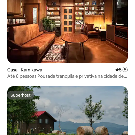
Casa ⋅ Kamikawa
5 de uma 
5 (5)
Até 8 pessoas Pousada tranquila e privativa na cidade de
Kamikawa | Livros, trens e antiguidades
Superhost
Superhost