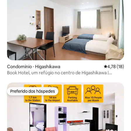
Condomínio ⋅ Higashikawa
4,78 de uma a
4,78 (18)
Book Hotel, um refúgio no centro de Higashikawa |
Experimente a vida em Higashikawa | Recomendado para
workation, turismo e lazer.
Preferido dos hóspedes
Preferido dos hóspedes