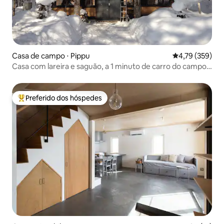
Casa de campo ⋅ Pippu
4,79 de uma av
4,79 (359)
Casa com lareira e saguão, a 1 minuto de carro do campo
de esqui Hibiki (limitado a 1 grupo por dia)
Preferido dos hóspedes
Entre os melhores preferidos dos hóspedes