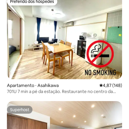
Preferido dos hóspedes
Preferido dos hóspedes
Apartamento ⋅ Asahikawa
4,87 de uma av
4,87 (148)
701U 7 min a pé da estação. Restaurante no centro da
cidade
Superhost
Superhost