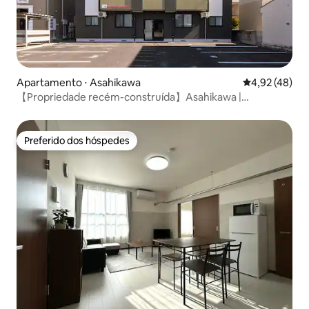
Apartamento ⋅ Asahikawa
4,92 de uma a
4,92 (48)
【Propriedade recém-construída】Asahikawa |
Estacionamento gratuito
Preferido dos hóspedes
Preferido dos hóspedes