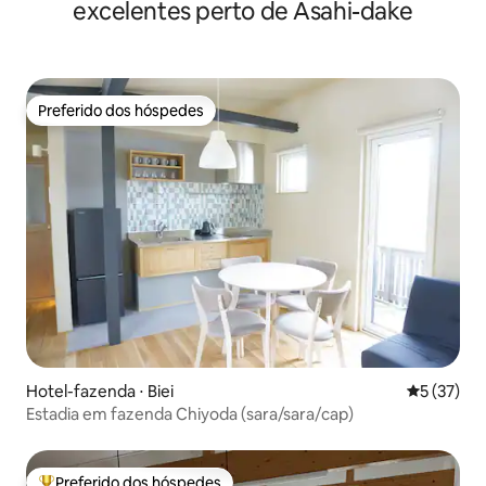
excelentes perto de Asahi-dake
Preferido dos hóspedes
Preferido dos hóspedes
Hotel-fazenda ⋅ Biei
5 de uma a
5 (37)
Estadia em fazenda Chiyoda (sara/sara/сар)
Preferido dos hóspedes