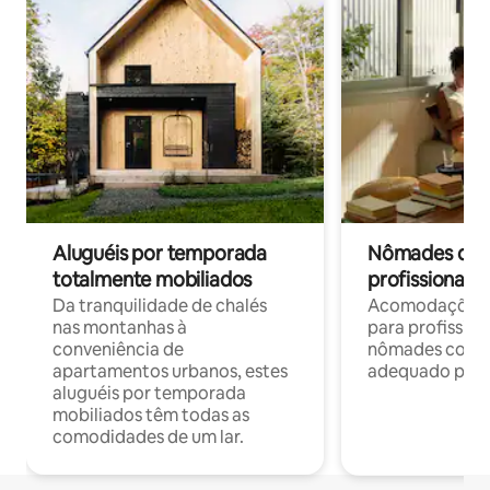
Aluguéis por temporada
Nômades digit
totalmente mobiliados
profissionais 
Da tranquilidade de chalés
Acomodações c
nas montanhas à
para profission
conveniência de
nômades com W
apartamentos urbanos, estes
adequado para 
aluguéis por temporada
mobiliados têm todas as
comodidades de um lar.