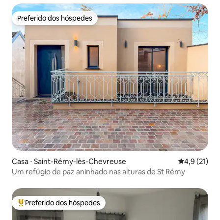
Preferido dos hóspedes
Preferido dos hóspedes
Casa ⋅ Saint-Rémy-lès-Chevreuse
4,9 de uma a
4,9 (21)
Um refúgio de paz aninhado nas alturas de St Rémy
Preferido dos hóspedes
Entre os melhores preferidos dos hóspedes