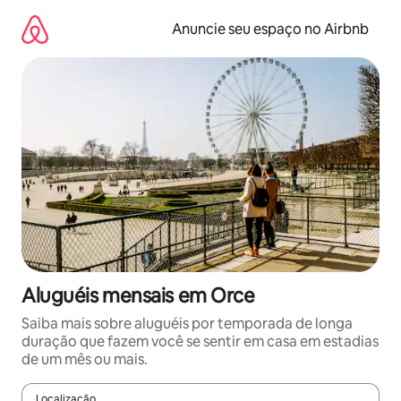
Pular
para
Anuncie seu espaço no Airbnb
o
conteúdo
Aluguéis mensais em Orce
Saiba mais sobre aluguéis por temporada de longa
duração que fazem você se sentir em casa em estadias
de um mês ou mais.
Localização