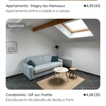
Apartamento ⋅ Magny-les-Hameaux
4,95 de uma a
4,95 (43)
Apartamento entre a cidade e o campo
Superhost
Superhost
Condomínio ⋅ Gif-sur-Yvette
4,68 de uma a
4,68 (25)
Estúdio perto do planalto de Saclay e Paris