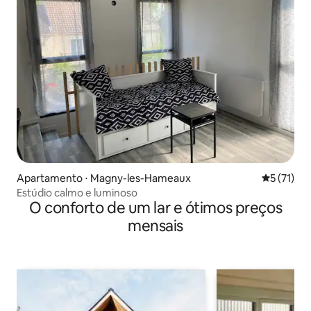
Apartamento ⋅ Magny-les-Hameaux
5 de uma a
5 (71)
Estúdio calmo e luminoso
O conforto de um lar e ótimos preços
mensais