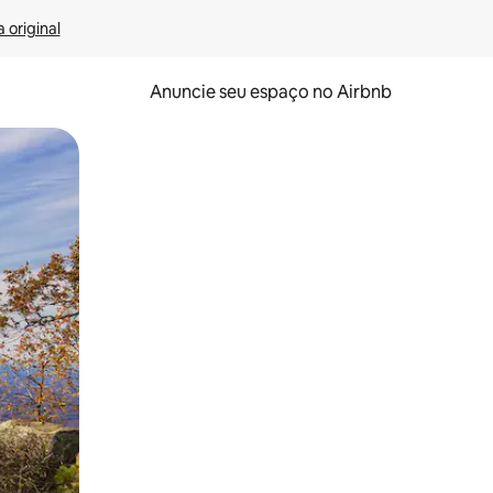
 original
Anuncie seu espaço no Airbnb
 deslizando o dedo na tela.