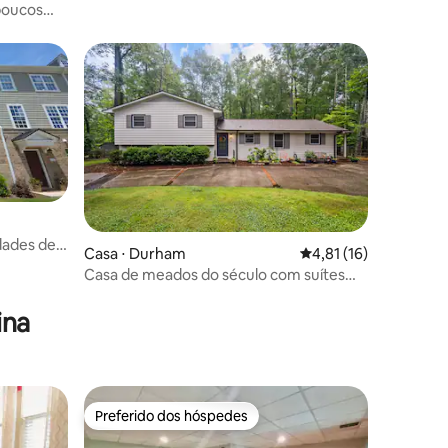
poucos
dades de
Casa ⋅ Durham
4,81 de uma avaliação
4,81 (16)
Casa de meados do século com suítes
ções
king perto de Duke/centro da cidade
ina
Preferido dos hóspedes
Preferido dos hóspedes