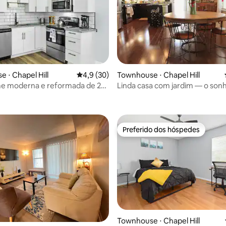
 média de 5, 8 avaliações
 ⋅ Chapel Hill
4,9 de uma avaliação média de 5, 30 avalia
4,9 (30)
Townhouse ⋅ Chapel Hill
 moderna e reformada de 2
Linda casa com jardim — o son
com piscina UNC
chef
Preferido dos hóspedes
Preferido dos hóspedes
média de 5, 14 avaliações
Townhouse ⋅ Chapel Hill