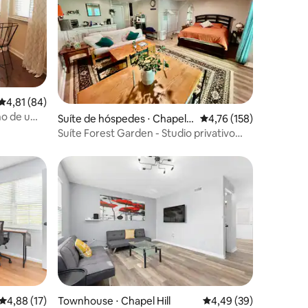
ções
4,81 de uma avaliação média de 5, 84 avaliações
4,81 (84)
ho de um
Suíte de hóspedes ⋅ Chapel
4,76 de uma avaliação 
4,76 (158)
Hill
Suíte Forest Garden - Studio privativo
próximo à UNC
4,88 de uma avaliação média de 5, 17 avaliações
4,88 (17)
Townhouse ⋅ Chapel Hill
4,49 de uma avaliação
4,49 (39)