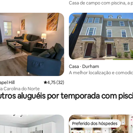
 de hidromassagem!
Casa de campo com piscina, a 
passos do centro histórico
Casa ⋅ Durham
A melhor localização e comodi
média de 5, 47 avaliações
Durham
pel Hill
4,75 de uma avaliação média de 5, 32 avalia
4,75 (32)
a Carolina do Norte
tros aluguéis por temporada com pisc
Preferido dos hóspedes
Preferido dos hóspedes