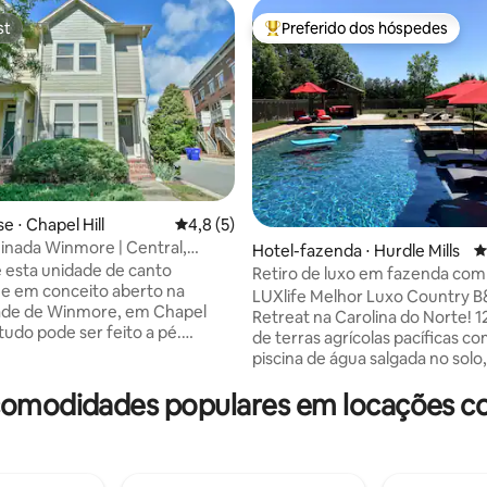
st
Preferido dos hóspedes
st
Entre os melhores preferidos d
 ⋅ Chapel Hill
4,8 de uma avaliação média de 5, 5 avalia
4,8 (5)
nada Winmore | Central,
média de 5, 82 avaliações
Hotel-fazenda ⋅ Hurdle Mills
4
 confortável
 esta unidade de canto
Retiro de luxo em fazenda com 
 e em conceito aberto na
jacuzzi e pescaria
LUXlife Melhor Luxo Country 
de de Winmore, em Chapel
Retreat na Carolina do Norte! 1
 tudo pode ser feito a pé.
de terras agrícolas pacíficas 
ente localizada a apenas 10
piscina de água salgada no solo
o centro de Chapel Hill, de
de hidromassagem, pérgula, p
do campus da UNC. Caminhe
comodidades populares em locações co
animais de fazenda, ovos fresc
lhas de Bolin Creek, a piscina do
riachos, bosques, pesca e cami
os parques infantis. Ideal para
Banheira de hidromassagem pri
 trabalho remoto ou eventos em
aluguel. A piscina aquecida de 
zinha e
salgada e a banheira de hidro