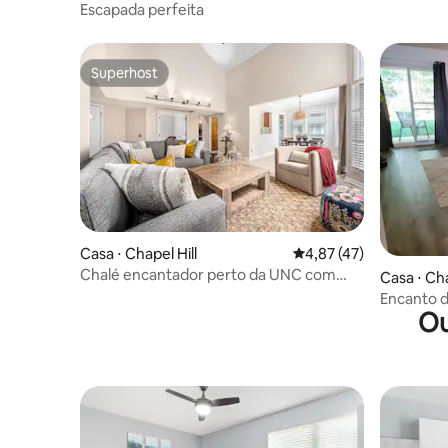
banheira
Escapada perfeita
Superhost
Superhost
Casa ⋅ Chapel Hill
4,87 de uma avaliação 
4,87 (47)
Chalé encantador perto da UNC com
Casa ⋅ Cha
acesso à piscina
Encanto d
Ou