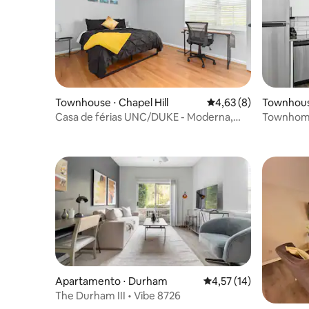
Townhouse ⋅ Chapel Hill
4,63 de uma avaliação
4,63 (8)
Townhouse
Casa de férias UNC/DUKE - Moderna,
Townhome
caseira e renovada
quartos 
Apartamento ⋅ Durham
4,57 de uma avaliação 
4,57 (14)
The Durham III • Vibe 8726