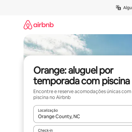
Pular
Algu
para
o
conteúdo
Orange: aluguel por
temporada com piscina
Encontre e reserve acomodações únicas com
piscina no Airbnb
Localização
Quando os resultados estiverem disponíveis, expl
Check-in