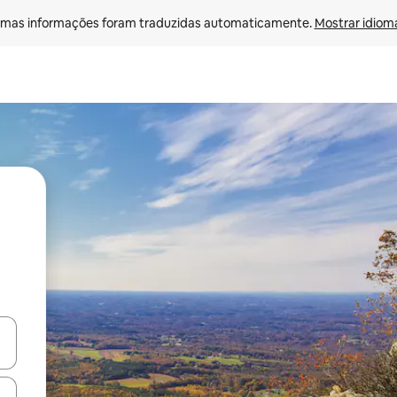
mas informações foram traduzidas automaticamente. 
Mostrar idioma
ore-os usando as seta para cima e para baixo do teclado ou tocando e