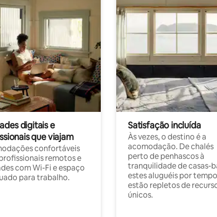
des digitais e
Satisfação incluída
ssionais que viajam
Às vezes, o destino é a
acomodação. De chalés
odações confortáveis
perto de penhascos à
profissionais remotos e
tranquilidade de casas-b
des com Wi-Fi e espaço
estes aluguéis por temp
ado para trabalho.
estão repletos de recurs
únicos.