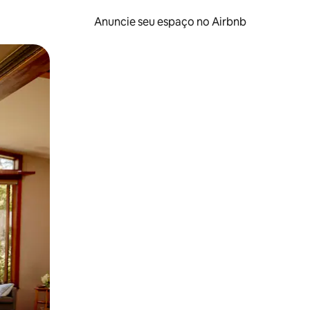
Anuncie seu espaço no Airbnb
 deslizando o dedo na tela.