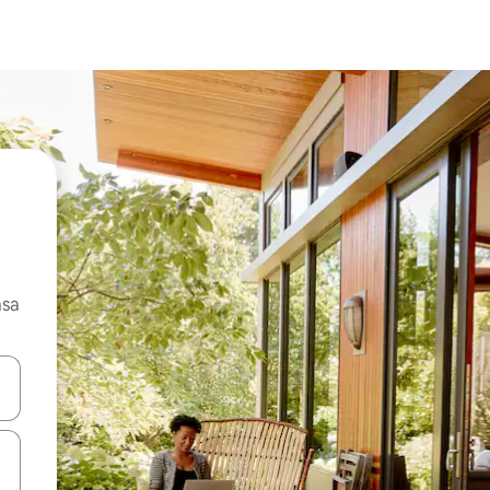
asa
ore-os usando as seta para cima e para baixo do teclado ou tocando e