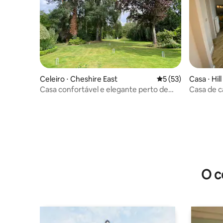
Celeiro ⋅ Cheshire East
5 de uma avaliação 
5 (53)
Casa ⋅ Hil
Casa confortável e elegante perto de
Casa de 
Audlem e Nantwich
O c