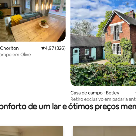
média de 5, 53 avaliações
l Chorlton
4,97 de uma avaliação média de 5, 326 avalia
4,97 (326)
campo em Olive
Casa de campo ⋅ Betley
Retiro exclusivo em padaria ant
onforto de um lar e ótimos preços men