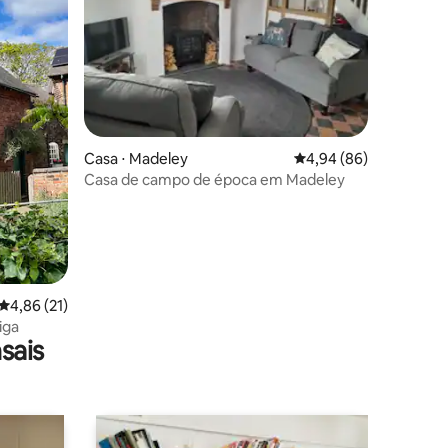
ções
Casa ⋅ Madeley
4,94 de uma avaliação 
4,94 (86)
Casa de campo de época em Madeley
4,86 de uma avaliação média de 5, 21 avaliações
4,86 (21)
iga
sais