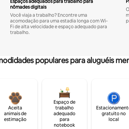
Espaços adequados para trabalho para
P
nômades digitais
O
Você viaja a trabalho? Encontre uma
m
acomodação para uma estadia longa com Wi-
p
Fi de alta velocidade e espaço adequado para
trabalho.
odidades populares para aluguéis men
Espaço de
Aceita
trabalho
Estacionament
animais de
adequado
gratuito no
estimação
para
local
notebook