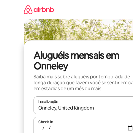
Pular
para
o
conteúdo
Aluguéis mensais em
Onneley
Saiba mais sobre aluguéis por temporada de
longa duração que fazem você se sentir em c
em estadias de um mês ou mais.
Localização
Quando os resultados estiverem disponíveis, expl
Check-in