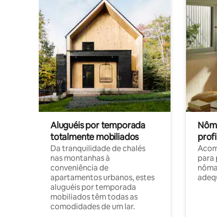
Aluguéis por temporada
Nôma
totalmente mobiliados
profi
Da tranquilidade de chalés
Acom
nas montanhas à
para 
conveniência de
nôma
apartamentos urbanos, estes
adequ
aluguéis por temporada
mobiliados têm todas as
comodidades de um lar.