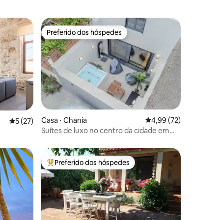
Preferido dos hóspedes
os hóspedes
Preferido dos hóspedes
Casa ⋅ Chania
4,99 de uma avaliação
4,99 (72)
ções
5 de uma avaliação média de 5, 27 avaliações
5 (27)
Suítes de luxo no centro da cidade em
MOS. “Residenza Canea”
Preferido dos hóspedes
Entre os melhores preferidos dos hóspedes