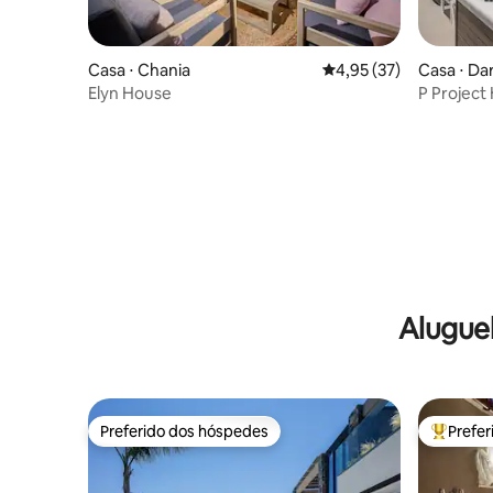
Casa ⋅ Chania
4,95 de uma avaliação 
4,95 (37)
Casa ⋅ Da
Elyn House
P Project
banheira 
Alugue
Preferido dos hóspedes
Prefe
Preferido dos hóspedes
Entre os