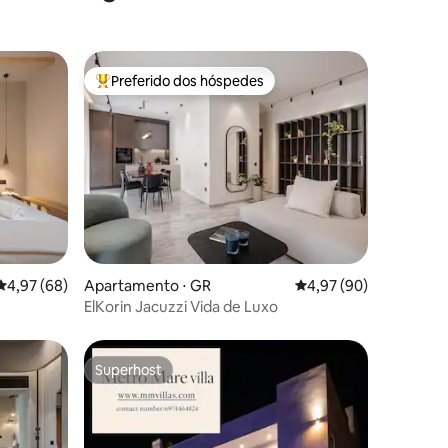
Preferido dos hóspedes
os hóspedes
Entre os melhores preferidos dos hóspedes
ções
4,97 de uma avaliação média de 5, 68 avaliações
4,97 (68)
Apartamento ⋅ GR
4,97 de uma avaliação
4,97 (90)
ElKorin Jacuzzi Vida de Luxo
Superhost
os hóspedes
Superhost