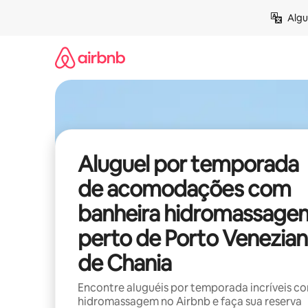
Pular
Algu
para
o
conteúdo
Aluguel por temporada
de acomodações com
banheira hidromassage
perto de Porto Venezia
de Chania
Encontre aluguéis por temporada incríveis c
hidromassagem no Airbnb e faça sua reserva