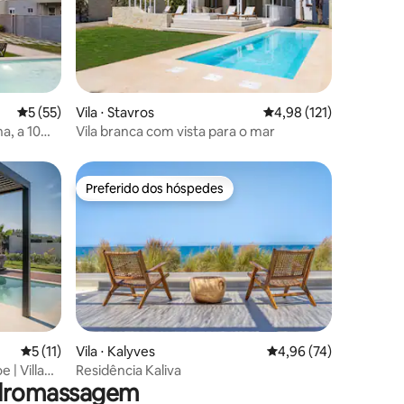
ções
5 de uma avaliação média de 5, 55 avaliações
5 (55)
Vila ⋅ Stavros
4,98 de uma avaliação 
4,98 (121)
a, a 10
Vila branca com vista para o mar
Preferido dos hóspedes
Preferido dos hóspedes
5 de uma avaliação média de 5, 11 avaliações
5 (11)
Vila ⋅ Kalyves
4,96 de uma avaliação
4,96 (74)
ções
 | Villa
Residência Kaliva
hidromassagem