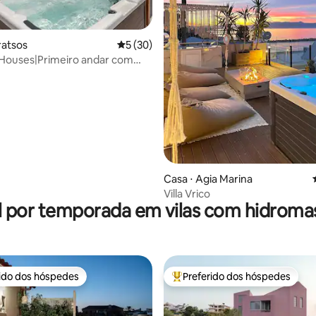
média de 5, 37 avaliações
ratsos
5 de uma avaliação média de 5, 30 avalia
5 (30)
 Houses|Primeiro andar com
de hidromassagem privativa
Casa ⋅ Agia Marina
Villa Vrico
l por temporada em vilas com hidrom
rido dos hóspedes
Preferido dos hóspedes
 melhores preferidos dos hóspedes
Entre os melhores preferidos d