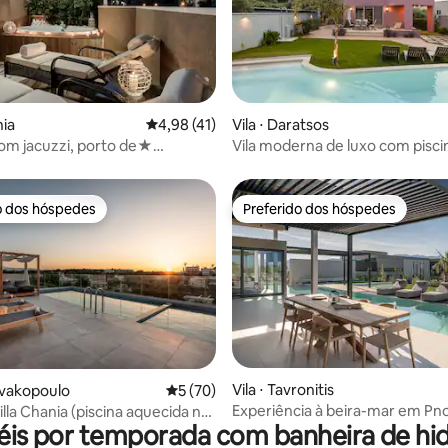
média de 5, 37 avaliações
nia
4,98 de uma avaliação média de 5, 41 avalia
4,98 (41)
Vila ⋅ Daratsos
om jacuzzi, porto de★
Vila moderna de luxo com piscin
 caminhada para todos
minutos de Chania
o dos hóspedes
Preferido dos hóspedes
o dos hóspedes
Preferido dos hóspedes
Vila ⋅ Tavronitis
média de 5, 77 avaliações
mvakopoulo
5 de uma avaliação média de 5, 70 avalia
5 (70)
Experiência à beira-mar em Pnoe
lla Chania (piscina aquecida no
éis por temporada com banheira de 
Lithos