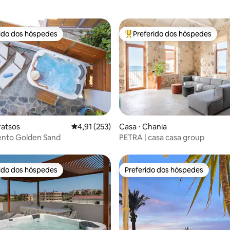
rido dos hóspedes
Preferido dos hóspedes
 melhores preferidos dos hóspedes
Entre os melhores preferidos d
média de 5, 85 avaliações
ratsos
4,91 de uma avaliação média de 5, 253 avalia
4,91 (253)
Casa ⋅ Chania
nto Golden Sand
PETRA | casa casa group
rido dos hóspedes
Preferido dos hóspedes
 melhores preferidos dos hóspedes
Preferido dos hóspedes