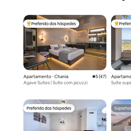
Preferido dos hóspedes
Prefe
Entre os melhores preferidos dos hóspedes
Entre os
Apartamento ⋅ Chania
5 de uma avaliação 
5 (47)
Apartamen
Agave Suites | Suíte com jacuzzi
Suíte sup
hidromass
mar
Preferido dos hóspedes
Superho
Preferido dos hóspedes
Superho