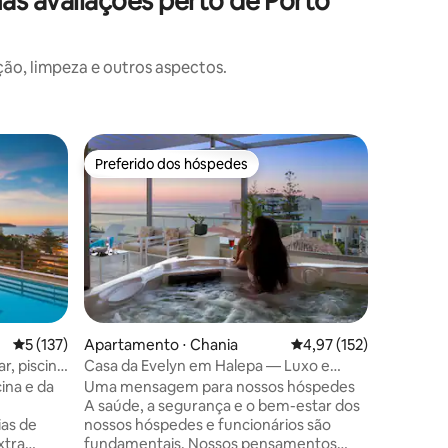
 avaliações perto de Porto
o, limpeza e outros aspectos.
Casa ⋅ C
Preferido dos hóspedes
Prefe
os hóspedes
Preferido dos hóspedes
Entre o
LUA AZU
HISTÓRI
A suíte 
perfeita
planejam
moderna 
topo inve
charmoso
plano ab
ções
um espaç
5 de uma avaliação média de 5, 137 avaliações
5 (137)
Apartamento ⋅ Chania
4,97 de uma avaliação 
4,97 (152)
relaxante
r, piscina
Casa da Evelyn em Halepa — Luxo e
decorado
Lazer
ina e da
Uma mensagem para nossos hóspedes
acolhedor
A saúde, a segurança e o bem-estar dos
se sentir
ias de
nossos hóspedes e funcionários são
maneira d
xtra
fundamentais. Nossos pensamentos
um café