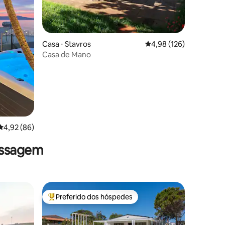
ções
Casa ⋅ Stavros
4,98 de uma avaliação 
4,98 (126)
Casa de Mano
4,92 de uma avaliação média de 5, 86 avaliações
4,92 (86)
assagem
Preferido dos hóspedes
os hóspedes
Entre os melhores preferidos dos hóspedes