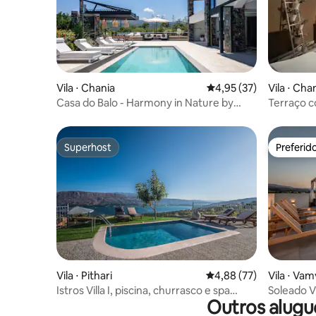
Vila ⋅ Chania
4,95 de uma avaliação 
4,95 (37)
Vila ⋅ Cha
Casa do Balo - Harmony in Nature by
Terraço c
etouri
Chania,★
Superhost
Preferid
Superhost
Preferid
Vila ⋅ Pithari
4,88 de uma avaliação 
4,88 (77)
Vila ⋅ Va
Istros Villa I, piscina, churrasco e spa
Soleado Vi
Outros alugu
aquecido com hidromassagem
terraço)