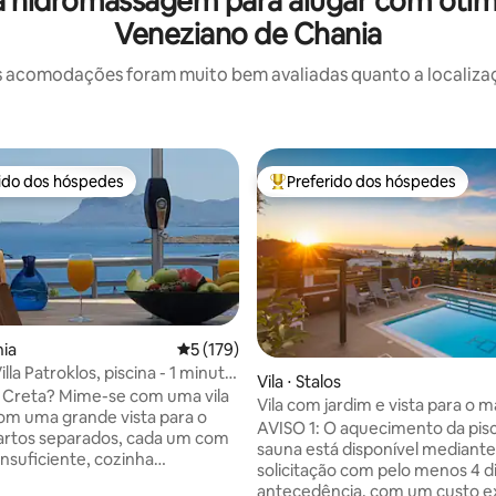
hidromassagem para alugar com ótimas
Veneziano de Chania
 acomodações foram muito bem avaliadas quanto a localizaçã
rido dos hóspedes
Preferido dos hóspedes
 melhores preferidos dos hóspedes
Entre os melhores preferidos d
nia
5 de uma avaliação média de 5, 179 avalia
5 (179)
lla Patroklos, piscina - 1 minuto
Vila ⋅ Stalos
aia!
 Creta? Mime-se com uma vila
Vila com jardim e vista para o ma
om uma grande vista para o
aquecida e sauna
AVISO 1: O aquecimento da pisc
artos separados, cada um com
sauna está disponível mediante
insuficiente, cozinha
solicitação com pelo menos 4 d
te equipada - momentos
antecedência, com um custo e