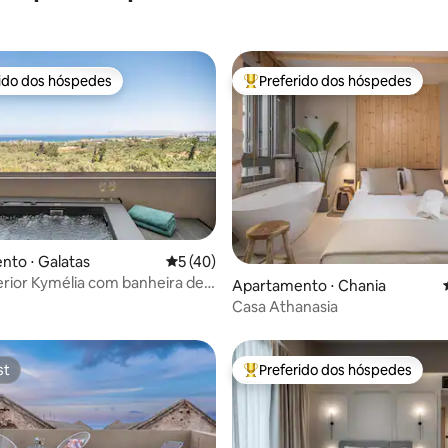
rido dos hóspedes
Preferido dos hóspedes
 melhores preferidos dos hóspedes
Entre os melhores preferidos d
média de 5, 47 avaliações
to ⋅ Galatas
5 de uma avaliação média de 5, 40 avalia
5 (40)
erior Kymélia com banheira de
Apartamento ⋅ Chania
agem privativa e vista para o
Casa Athanasia
st
Preferido dos hóspedes
st
Entre os melhores preferidos d