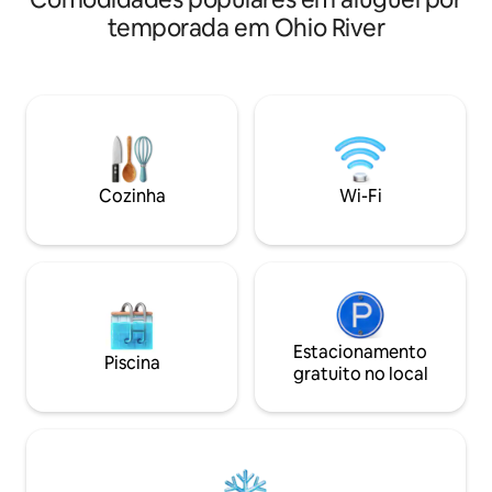
fôlego. Desfrute de pesca e passeios de
melhores destinos 
temporada em Ohio River
barco diretamente da sua porta e, em
você está relaxa
seguida, relaxe na convidativa banheira
do spa, trabalha
de hidromassagem. Reúna-se em torno
a fibra de alta ve
da fogueira aconchegante enquanto
os lagos e parques
aprecia a vista tranquila. Perfeito para
este é o seu melho
quem ama a natureza e uma escapadela
colina.
inesquecível.* **O número do hóspede e
do animal de estimação afeta os preços.
Cozinha
Wi-Fi
Certifique-se de ter o número correto
de hóspedes e animais de estimação
antes de reservar.
Estacionamento
Piscina
gratuito no local