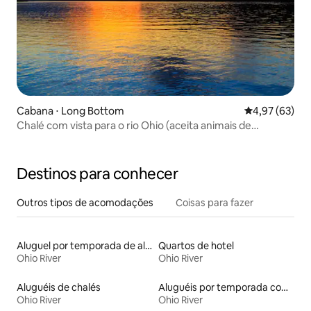
Cabana ⋅ Long Bottom
4,97 de uma a
4,97 (63)
Chalé com vista para o rio Ohio (aceita animais de
estimação)
Destinos para conhecer
Outros tipos de acomodações
Coisas para fazer
Aluguel por temporada de alojamentos ecológicos
Quartos de hotel
Ohio River
Ohio River
Aluguéis de chalés
Aluguéis por temporada com café da manhã
Ohio River
Ohio River