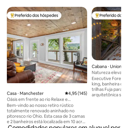
Preferido dos hóspedes
Preferido dos 
Entre os melhores preferidos dos hóspedes
Entre os melhore
Cabana ⋅ Unionvill
Natureza elevada |
camas king size
Executive Forest 
king, banheira de
trilhas Fuja para 
Casa ⋅ Manchester
4,95 de uma avaliação média de 
4,95 (145)
arquitetônica sit
Oásis em frente ao rio Relaxe e
privados e arboriz
descontraia com banheira de
Bem-vindo ao nosso retiro rústico
profissionais, casa
hidromassagem
totalmente renovado aninhado no
buscam uma recarg
pitoresco rio Ohio. Esta casa de 3 camas
nível na natureza,
e 2 banheiros está localizada em 10 acres
Paradise equilibra
Comodidades populares em aluguel por
de propriedade à beira do rio de tirar o
completo com a p