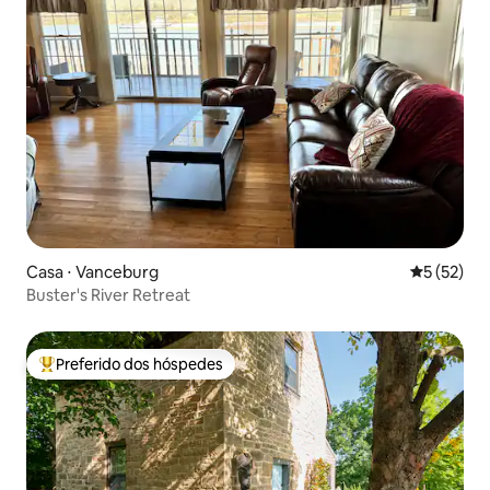
Casa ⋅ Vanceburg
5 de uma a
5 (52)
Buster's River Retreat
Preferido dos hóspedes
Entre os melhores preferidos dos hóspedes