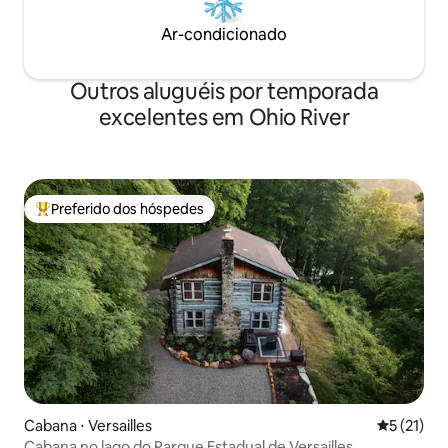
Ar-condicionado
Outros aluguéis por temporada
excelentes em Ohio River
Preferido dos hóspedes
Entre os melhores preferidos dos hóspedes
Cabana ⋅ Versailles
5 de uma a
5 (21)
Cabana no lago do Parque Estadual de Versailles