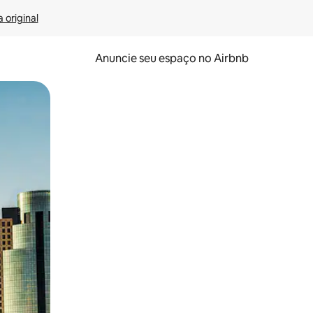
 original
Anuncie seu espaço no Airbnb
 deslizando o dedo na tela.