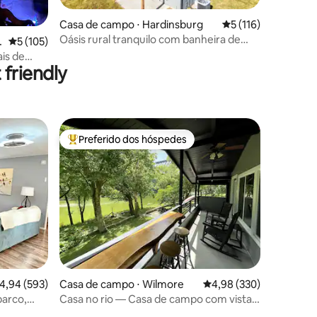
ções
Casa de campo ⋅ Hardinsburg
5 de uma avaliação 
5 (116)
Oásis rural tranquilo com banheira de
n
5 de uma avaliação média de 5, 105 avaliações
5 (105)
hidromassagem
ais de
friendly
Preferido dos hóspedes
os hóspedes
Entre os melhores preferidos dos hóspedes
ções
,94 de uma avaliação média de 5, 593 avaliações
4,94 (593)
Casa de campo ⋅ Wilmore
4,98 de uma avaliação m
4,98 (330)
barco,
Casa no rio — Casa de campo com vista e
acesso ao rio Kentucky