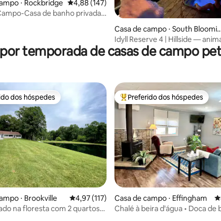
ampo ⋅ Rockbridge
4,88 de uma avaliação média de 5, 147 avalia
4,88 (147)
Campo-Casa de banho privada-
-Brook
édia de 5, 314 avaliações
Casa de campo ⋅ South Bloomi
gville
Idyll Reserve 4 | Hillside — anim
 por temporada de casas de campo pet 
estimação são bem-vindos
rido dos hóspedes
Preferido dos hóspedes
 melhores preferidos dos hóspedes
Entre os melhores preferidos d
édia de 5, 149 avaliações
ampo ⋅ Brookville
4,97 de uma avaliação média de 5, 117 avalia
4,97 (117)
Casa de campo ⋅ Effingham
4
lado na floresta com 2 quartos,
Chalé à beira d'água • Doca de 
os e lago privado
lareira e acesso à praia