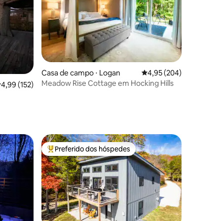
Casa de campo ⋅ Logan
4,95 de uma avaliação m
4,95 (204)
Meadow Rise Cottage em Hocking Hills
,99 de uma avaliação média de 5, 152 avaliações
4,99 (152)
ções
Preferido dos hóspedes
os hóspedes
Entre os melhores preferidos dos hóspedes