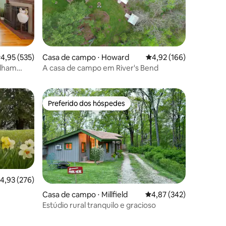
,95 de uma avaliação média de 5, 535 avaliações
4,95 (535)
Casa de campo ⋅ Howard
4,92 de uma avaliação 
4,92 (166)
ções
rlham
A casa de campo em River's Bend
Preferido dos hóspedes
os hóspedes
Preferido dos hóspedes
,93 de uma avaliação média de 5, 276 avaliações
4,93 (276)
Casa de campo ⋅ Millfield
4,87 de uma avaliação 
4,87 (342)
ções
Estúdio rural tranquilo e gracioso