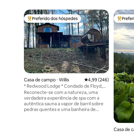
Preferido dos hóspedes
Prefe
Entre os melhores preferidos dos hóspedes
Entre os
Casa de campo ⋅ Willis
4,99 de uma avaliação m
4,99 (246)
* Redwood Lodge * Condado de Floyd,
Virgínia
Reconecte-se com a natureza, uma
verdadeira experiência de spa com a
autêntica sauna a vapor de barril sobre
pedras quentes e uma banheira de
hidromassagem a lenha com registro de
água quente e fria. A banheira é enchida
com água fresca de nascente pelos
Casa de 
próprios hóspedes. O fogo de lenha