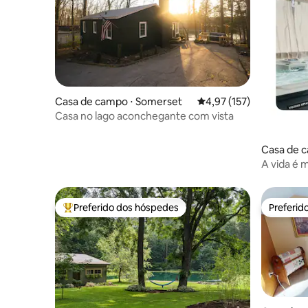
Casa de campo ⋅ Somerset
4,97 de uma avaliação m
4,97 (157)
Casa no lago aconchegante com vista
Casa de 
r
A vida é m
Preferido dos hóspedes
Preferid
Entre os melhores preferidos dos hóspedes
Preferid