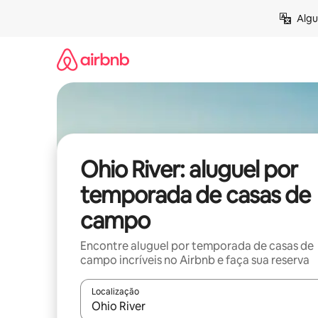
Pular
Algu
para
o
conteúdo
Ohio River: aluguel por
temporada de casas de
campo
Encontre aluguel por temporada de casas de
campo incríveis no Airbnb e faça sua reserva
Localização
Quando os resultados estiverem disponíveis, expl