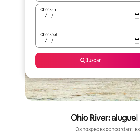
Check-in
Checkout
Buscar
Ohio River: alugue
Os hóspedes concordam: est