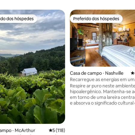
rido dos hóspedes
Preferido dos hóspedes
 melhores preferidos dos hóspedes
Preferido dos hóspedes
Casa de campo ⋅ Nashville
4
Recarregue as energias em um
édia de 5, 246 avaliações
campo histórica preservada
Respire ar puro neste ambient
hipoalergênico. Mantenha-se 
em torno de uma lareira centra
e absorva o significado cultural 
em uma casa de campo domést
cuidadosamente restaurada, li
Registro Nacional de Lugares Hi
Desfrute de um mergulho na b
campo ⋅ McArthur
5 de uma avaliação média de 5, 118 avalia
5 (118)
de hidromassagem para relaxa