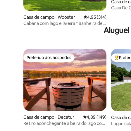
Casa de c
Casa De 
Standard
Casa de campo ⋅ Wooster
4,95 de uma avaliação m
4,95 (314)
Cabana com lago e lareira * Banheira de
Aluguel
hidromassagem * Cama king size
Preferido dos hóspedes
Prefe
Preferido dos hóspedes
Entre os
Casa de campo ⋅ Decatur
4,89 de uma avaliação m
4,89 (149)
Casa de c
Retiro aconchegante à beira do lago com
Lugar iso
doca, caiaques e jogos
2 banheir