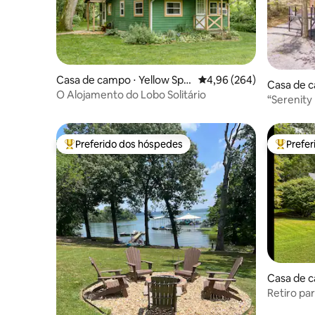
Casa de campo ⋅ Yellow Spri
4,96 de uma avaliação m
4,96 (264)
Casa de 
ngs
O Alojamento do Lobo Solitário
“Serenity
meados d
Preferido dos hóspedes
Prefe
Entre os melhores preferidos dos hóspedes
Entre os
Casa de 
o
Retiro pa