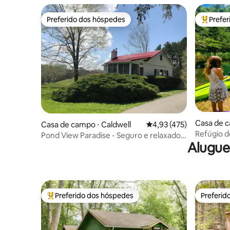
Preferido dos hóspedes
Prefe
Preferido dos hóspedes
Entre os
Casa de 
Casa de campo ⋅ Caldwell
4,93 de uma avaliação m
4,93 (475)
Refúgio d
Pond View Paradise - Seguro e relaxado
cachoeiras
Alugue
nas colinas!
Preferido dos hóspedes
Preferid
Entre os melhores preferidos dos hóspedes
Preferid