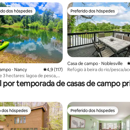
rido dos hóspedes
Preferido dos hóspedes
 melhores preferidos dos hóspedes
Preferido dos hóspedes
Casa de campo ⋅ Noblesville
4
Refúgio à beira do rio/pesca/ac
campo ⋅ Nancy
4,9 de uma avaliação média de 5, 117 avalia
4,9 (117)
édia de 5, 475 avaliações
animais de estimação/vistas!
e 3 hectares: lagoa de pesca,
 e disc golf
l por temporada de casas de campo pri
o dos hóspedes
Preferido dos hóspedes
o dos hóspedes
Preferido dos hóspedes