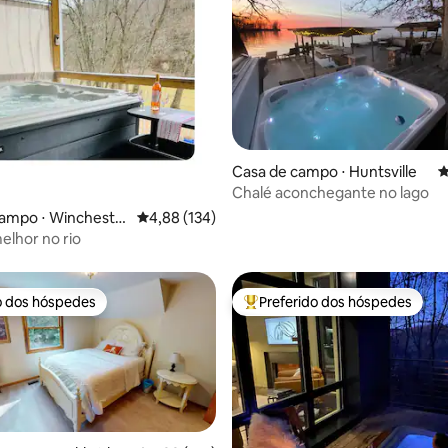
édia de 5, 157 avaliações
Casa de campo ⋅ Huntsville
4
Chalé aconchegante no lago
campo ⋅ Wincheste
4,88 de uma avaliação média de 5, 134 avalia
4,88 (134)
elhor no rio
o dos hóspedes
Preferido dos hóspedes
o dos hóspedes
Entre os melhores preferidos d