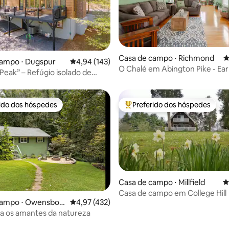
édia de 5, 264 avaliações
Casa de campo ⋅ Richmond
4
campo ⋅ Dugspur
4,94 de uma avaliação média de 5, 143 avalia
4,94 (143)
O Chalé em Abington Pike - Ea
 Peak” – Refúgio isolado de
College
o século XX
rido dos hóspedes
Preferido dos hóspedes
 melhores preferidos dos hóspedes
Entre os melhores preferidos d
Casa de campo ⋅ Millfield
4
Casa de campo em College Hill
campo ⋅ Owensbor
4,97 de uma avaliação média de 5, 432 avalia
4,97 (432)
ra os amantes da natureza