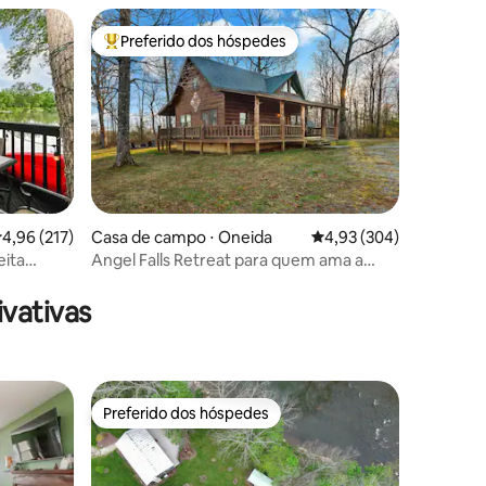
Preferido dos hóspedes
Entre os melhores preferidos dos hóspedes
,96 de uma avaliação média de 5, 217 avaliações
4,96 (217)
Casa de campo ⋅ Oneida
4,93 de uma avaliação m
4,93 (304)
eita
Angel Falls Retreat para quem ama a
ções
natureza e para quem anda a cavalo!
vativas
Preferido dos hóspedes
Preferido dos hóspedes