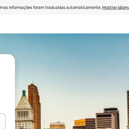
mas informações foram traduzidas automaticamente. 
Mostrar idioma
ore-os usando as seta para cima e para baixo do teclado ou tocando e