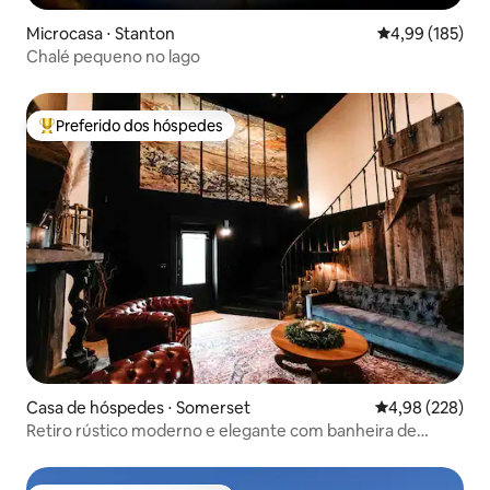
Microcasa ⋅ Stanton
4,99 de uma av
4,99 (185)
Chalé pequeno no lago
Preferido dos hóspedes
Entre os melhores preferidos dos hóspedes
Casa de hóspedes ⋅ Somerset
4,98 de uma ava
4,98 (228)
Retiro rústico moderno e elegante com banheira de
hidromassagem