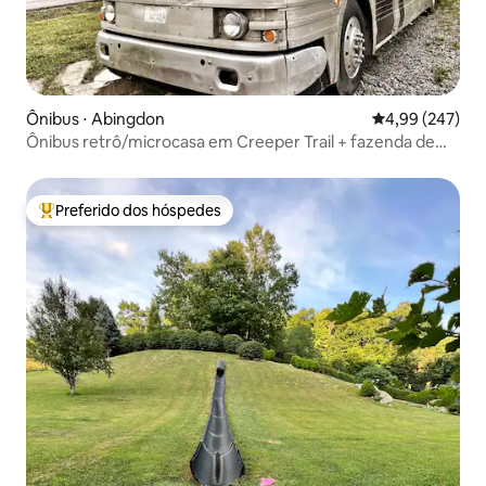
Ônibus ⋅ Abingdon
4,99 de uma ava
4,99 (247)
Ônibus retrô/microcasa em Creeper Trail + fazenda de
burros
Preferido dos hóspedes
Entre os melhores preferidos dos hóspedes