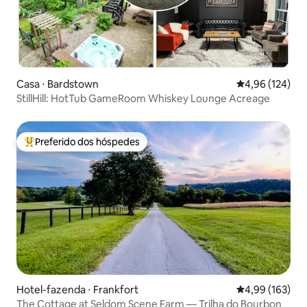
Casa ⋅ Bardstown
4,96 de uma av
4,96 (124)
StillHill: HotTub GameRoom Whiskey Lounge Acreage
Preferido dos hóspedes
Entre os melhores preferidos dos hóspedes
Hotel-fazenda ⋅ Frankfort
4,99 de uma av
4,99 (163)
The Cottage at Seldom Scene Farm — Trilha do Bourbon