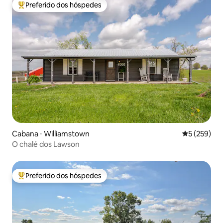
Preferido dos hóspedes
Entre os melhores preferidos dos hóspedes
Cabana ⋅ Williamstown
5 de uma av
5 (259)
O chalé dos Lawson
Preferido dos hóspedes
Entre os melhores preferidos dos hóspedes