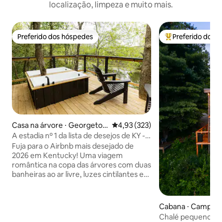
localização, limpeza e muito mais.
Preferido dos hóspedes
Preferido dos 
Preferido dos hóspedes
Entre os melhore
Casa na árvore ⋅ Georgeto
4,93 de uma avaliação média de 
4,93 (323)
wn
A estadia nº 1 da lista de desejos de KY -
Casa na árvore e banheiras ao ar livre
Fuja para o Airbnb mais desejado de
2026 em Kentucky! Uma viagem
romântica na copa das árvores com duas
banheiras ao ar livre, luzes cintilantes e
um ambiente tranquilo feito para se
reconectar. A casa na árvore possui uma
grande porta de garagem de vidro
Cabana ⋅ Campto
deslizante, que oferece vistas
Chalé pequeno com
deslumbrantes do pôr do sol. O