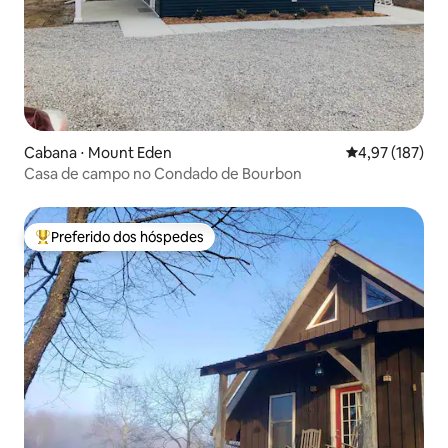
Cabana ⋅ Mount Eden
4,97 de uma av
4,97 (187)
Casa de campo no Condado de Bourbon
Preferido dos hóspedes
Entre os melhores preferidos dos hóspedes