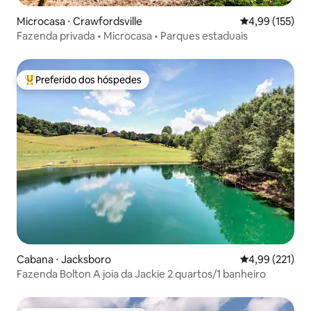
Microcasa ⋅ Crawfordsville
4,99 de uma av
4,99 (155)
Fazenda privada • Microcasa • Parques estaduais
Preferido dos hóspedes
Entre os melhores preferidos dos hóspedes
Cabana ⋅ Jacksboro
4,99 de uma av
4,99 (221)
Fazenda Bolton A joia da Jackie 2 quartos/1 banheiro