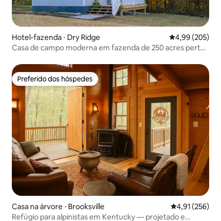
Hotel-fazenda ⋅ Dry Ridge
4,99 de uma ava
4,99 (205)
Casa de campo moderna em fazenda de 250 acres perto
de Ark
Preferido dos hóspedes
Preferido dos hóspedes
Casa na árvore ⋅ Brooksville
4,91 de uma av
4,91 (256)
Refúgio para alpinistas em Kentucky — projetado e