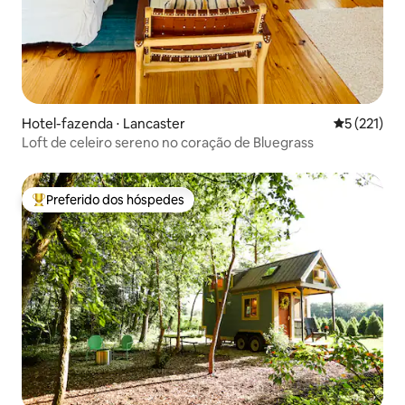
Hotel-fazenda ⋅ Lancaster
5 de uma av
5 (221)
Loft de celeiro sereno no coração de Bluegrass
Preferido dos hóspedes
Entre os melhores preferidos dos hóspedes