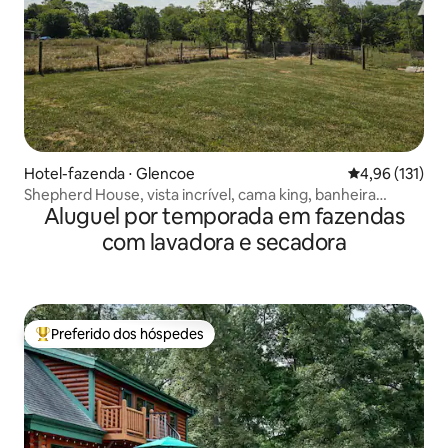
Hotel-fazenda ⋅ Glencoe
4,96 de uma av
4,96 (131)
Shepherd House, vista incrível, cama king, banheira
Aluguel por temporada em fazendas
luxuosa
com lavadora e secadora
Preferido dos hóspedes
Entre os melhores preferidos dos hóspedes