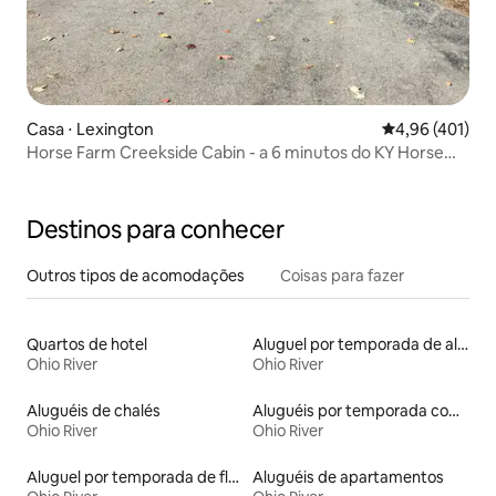
Casa ⋅ Lexington
4,96 de uma av
4,96 (401)
Horse Farm Creekside Cabin - a 6 minutos do KY Horse
Park
Destinos para conhecer
Outros tipos de acomodações
Coisas para fazer
Quartos de hotel
Aluguel por temporada de alojamentos ecológicos
Ohio River
Ohio River
Aluguéis de chalés
Aluguéis por temporada com café da manhã
Ohio River
Ohio River
Aluguel por temporada de flats
Aluguéis de apartamentos