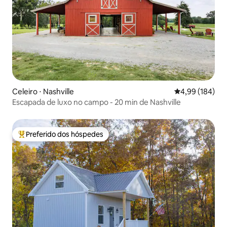
Celeiro ⋅ Nashville
4,99 de uma av
4,99 (184)
Escapada de luxo no campo - 20 min de Nashville
Preferido dos hóspedes
Entre os melhores preferidos dos hóspedes