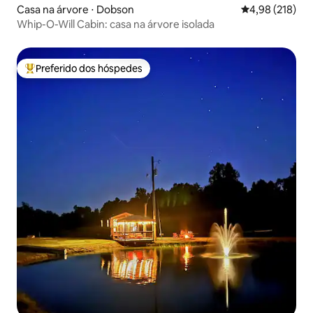
Casa na árvore ⋅ Dobson
4,98 de uma av
4,98 (218)
Whip-O-Will Cabin: casa na árvore isolada
Preferido dos hóspedes
Entre os melhores preferidos dos hóspedes