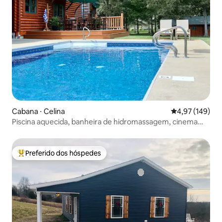
Cabana ⋅ Celina
4,97 de uma av
4,97 (149)
Piscina aquecida, banheira de hidromassagem, cinema
privativo e ciclovia
Preferido dos hóspedes
Entre os melhores preferidos dos hóspedes