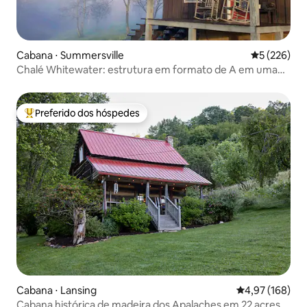
Cabana ⋅ Summersville
5 de uma av
5 (226)
Chalé Whitewater: estrutura em formato de A em uma
fazenda na montanha
Preferido dos hóspedes
Entre os melhores preferidos dos hóspedes
Cabana ⋅ Lansing
4,97 de uma av
4,97 (168)
Cabana histórica de madeira dos Apalaches em 22 acres