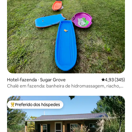
Hotel-fazenda ⋅ Sugar Grove
4,93 de uma av
4,93 (345)
Chalé em fazenda: banheira de hidromassagem, riacho,
animais e tirolesa
Preferido dos hóspedes
Entre os melhores preferidos dos hóspedes