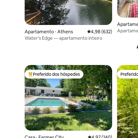
Apartame
Apartamen
Apartamento ⋅ Athens
4,98 de uma avaliação m
4,98 (632)
Water's Edge — apartamento inteiro
Preferido dos hóspedes
Preferid
Entre os melhores preferidos dos hóspedes
Preferid
Casa ⋅ Farmer City
4,97 de uma avaliação m
4,97 (140)