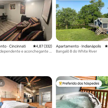
to ⋅ Cincinnati
4,87 de uma avaliação média de 5, 332 avalia
4,87 (332)
Apartamento ⋅ Indianápolis
4
independente e aconchegante –
Bangalô B do White River
mento grátis – A poucos passos
édia de 5, 169 avaliações
st
Preferido dos hóspedes
st
Entre os melhores preferidos d