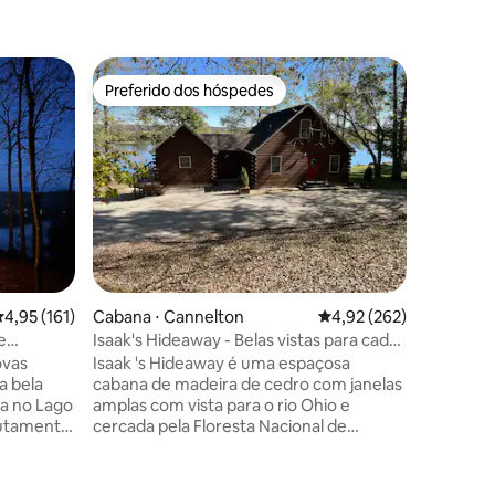
Casa ⋅ Je
Preferido dos hóspedes
Prefe
Preferido dos hóspedes
Entre o
Casa de 
Fuja para
tranquili
deslumbra
aqui para
Música o
este reti
raro de u
modernos. Com uma va
envidraç
,95 de uma avaliação média de 5, 161 avaliações
4,95 (161)
Cabana ⋅ Cannelton
4,92 de uma avaliação 
4,92 (262)
aquecime
manhã ou 
e
Isaak's Hideaway - Belas vistas para cada
todo o a
estação
ovas
Isaak 's Hideaway é uma espaçosa
churrasq
a bela
cabana de madeira de cedro com janelas
completo
da no Lago
amplas com vista para o rio Ohio e
mesa de 
lutamente
cercada pela Floresta Nacional de
noites a
 de uma
Hoosier em Magnet, IN. Com capacidade
 para
para até oito pessoas, esta cabana está
ago afaste
pronta para entreter uma casa cheia de