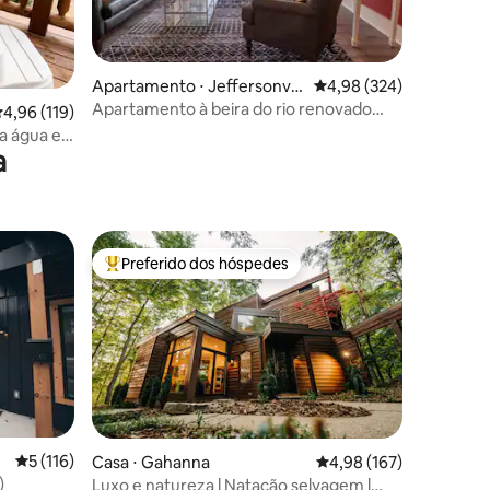
ções
Apartamento ⋅ Jeffersonvill
4,98 de uma avaliação m
4,98 (324)
e
Apartamento à beira do rio renovado
,96 de uma avaliação média de 5, 119 avaliações
4,96 (119)
com deck elevado
 a água e
a
Preferido dos hóspedes
os hóspedes
Entre os melhores preferidos dos hóspedes
5 de uma avaliação média de 5, 116 avaliações
5 (116)
Casa ⋅ Gahanna
4,98 de uma avaliação 
4,98 (167)
)
Luxo e natureza l Natação selvagem l