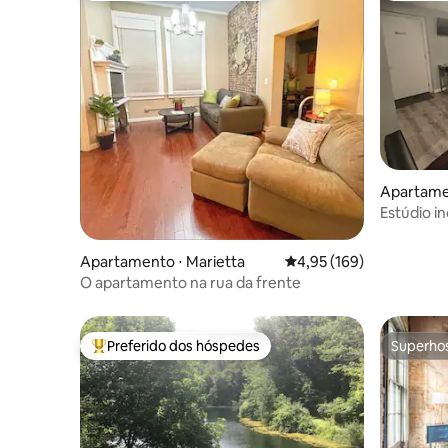
Apartamen
Estúdio 
Estaciona
do centro
Apartamento ⋅ Marietta
4,95 de uma avaliação m
4,95 (169)
O apartamento na rua da frente
Preferido dos hóspedes
Superho
Entre os melhores preferidos dos hóspedes
Superho