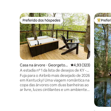
Preferido dos hóspedes
Prefe
Preferido dos hóspedes
Entre os
Casa na árvore ⋅ Georgetow
4,93 de uma avaliação m
4,93 (323)
n
A estadia nº 1 da lista de desejos de KY -
Casa na árvore e banheiras ao ar livre
Fuja para o Airbnb mais desejado de 2026
em Kentucky! Uma viagem romântica na
copa das árvores com duas banheiras ao
ar livre, luzes cintilantes e um ambiente
tranquilo feito para se reconectar. A casa
na árvore possui uma grande porta de
garagem de vidro deslizante, que
oferece vistas deslumbrantes do pôr do