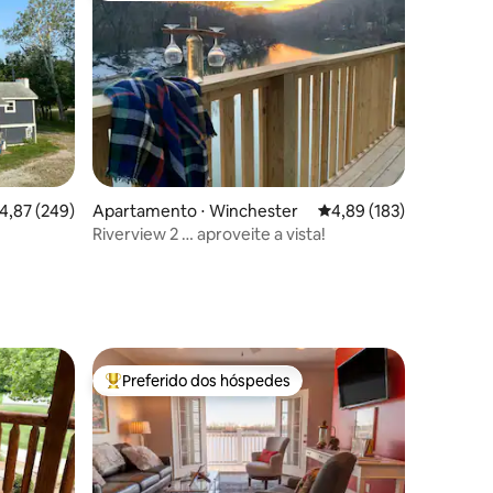
ções
,87 de uma avaliação média de 5, 249 avaliações
4,87 (249)
Apartamento ⋅ Winchester
4,89 de uma avaliação 
4,89 (183)
Riverview 2 … aproveite a vista!
Preferido dos hóspedes
os hóspedes
Entre os melhores preferidos dos hóspedes