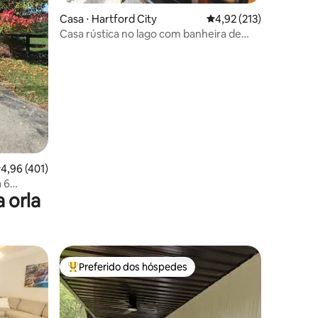
Casa ⋅ Hartford City
4,92 de uma avaliação 
4,92 (213)
Casa rústica no lago com banheira de
ções
hidromassagem e mesa de bilhar
,96 de uma avaliação média de 5, 401 avaliações
4,96 (401)
 6
 orla
Preferido dos hóspedes
Entre os melhores preferidos dos hóspedes