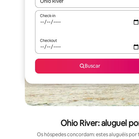
Quando os resultados estiverem disponíveis, expl
Check-in
Checkout
Buscar
Ohio River: aluguel 
Os hóspedes concordam: estes aluguéis por 