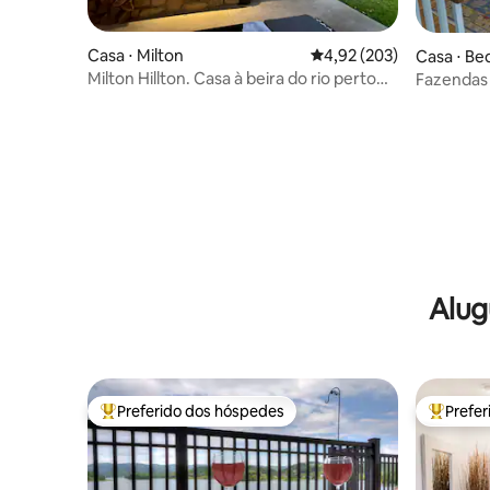
Casa ⋅ Milton
4,92 de uma avaliação m
4,92 (203)
Casa ⋅ Be
Milton Hillton. Casa à beira do rio perto
Fazendas
de Madison.
Alug
Preferido dos hóspedes
Prefe
Entre os melhores preferidos dos hóspedes
Entre os