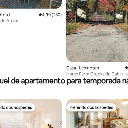
édia de 5, 203 avaliações
dford
4,99 de uma avaliação média de 5, 230 avalia
4,99 (230)
 de Atoka
Casa ⋅ Lexington
4
Horse Farm Creekside Cabin - a
uel de apartamento para temporada na
minutos do KY Horse Park
rido dos hóspedes
Preferido dos hóspedes
 melhores preferidos dos hóspedes
Preferido dos hóspedes