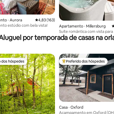
nto ⋅ Aurora
4,83 de uma avaliação média de 5, 163 avalia
4,83 (163)
to estúdio com bela vista!
édia de 5, 632 avaliações
Apartamento ⋅ Millersburg
4
Suíte romântica com vista para
Aluguel por temporada de casas na orl
banheira de hidromassagem
o dos hóspedes
Preferido dos hóspedes
o dos hóspedes
Entre os melhores preferidos d
Casa ⋅ Oxford
Acampamento em Oxford (OH
édia de 5, 140 avaliações