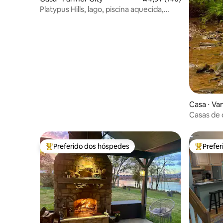
Platypus Hills, lago, piscina aquecida,
banheira de hidromassagem, lareira
Casa ⋅ V
Casas de 
Hollow
Preferido dos hóspedes
Prefe
Entre os melhores preferidos dos hóspedes
Entre os