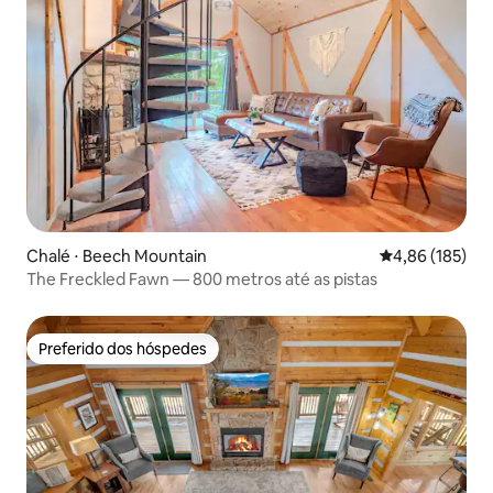
Chalé ⋅ Beech Mountain
4,86 de uma av
4,86 (185)
The Freckled Fawn — 800 metros até as pistas
Preferido dos hóspedes
Preferido dos hóspedes