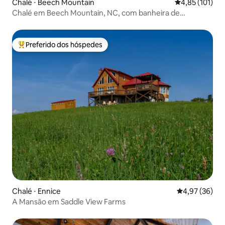
Chalé ⋅ Beech Mountain
4,85 de uma av
4,85 (101)
Chalé em Beech Mountain, NC, com banheira de
hidromassagem, animais de estimação e capacidade para
16 pessoas
Preferido dos hóspedes
Entre os melhores preferidos dos hóspedes
Chalé ⋅ Ennice
4,97 de uma a
4,97 (36)
A Mansão em Saddle View Farms