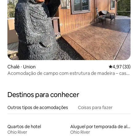
Chalé ⋅ Union
4,97 de uma a
4,97 (33)
Acomodação de campo com estrutura de madeira – casa
inteira
Destinos para conhecer
Outros tipos de acomodações
Coisas para fazer
Quartos de hotel
Aluguel por temporada de alojamentos ecológicos
Ohio River
Ohio River