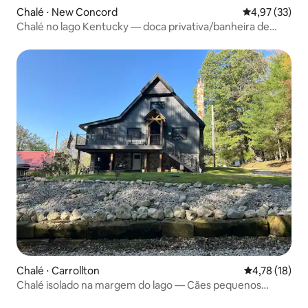
Chalé ⋅ New Concord
4,97 de uma a
4,97 (33)
Chalé no lago Kentucky — doca privativa/banheira de
hidromassagem
Chalé ⋅ Carrollton
4,78 de uma a
4,78 (18)
Chalé isolado na margem do lago — Cães pequenos
permitidos