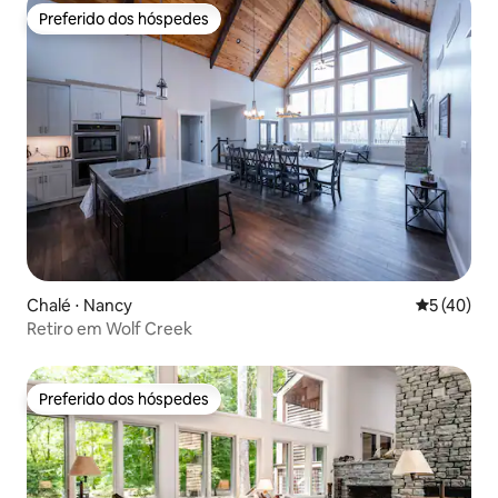
Preferido dos hóspedes
Preferido dos hóspedes
Chalé ⋅ Nancy
5 de uma a
5 (40)
Retiro em Wolf Creek
Preferido dos hóspedes
Preferido dos hóspedes