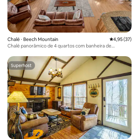
Chalé ⋅ Beech Mountain
4,95 de uma a
4,95 (37)
Chalé panorâmico de 4 quartos com banheira de
hidromassagem
Superhost
Superhost