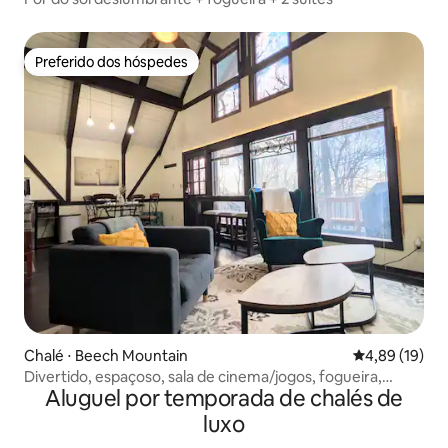
Preferido dos hóspedes
Preferido dos hóspedes
Chalé ⋅ Beech Mountain
4,89 de uma a
4,89 (19)
Divertido, espaçoso, sala de cinema/jogos, fogueira,
Aluguel por temporada de chalés de
vistas!
luxo