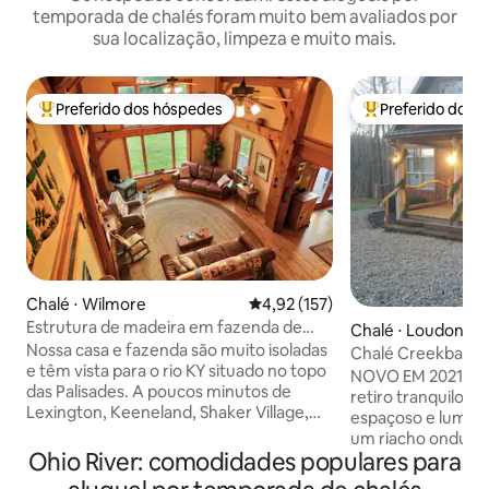
temporada de chalés foram muito bem avaliados por
sua localização, limpeza e muito mais.
Preferido dos hóspedes
Preferido dos 
Entre os melhores preferidos dos hóspedes
Entre os melhore
Chalé ⋅ Wilmore
4,92 de uma avaliação média de 
4,92 (157)
Estrutura de madeira em fazenda de
Chalé ⋅ Loudonvill
energia solar em Lexington, Kentucky,
Nossa casa e fazenda são muito isoladas
Chalé Creekbank
EUA
e têm vista para o rio KY situado no topo
NOVO EM 2021!! V
das Palisades. A poucos minutos de
retiro tranquilo e
Lexington, Keeneland, Shaker Village,
espaçoso e lumino
Bluegrass Airport e Bourbon Trail 5
um riacho ondula
quartos, tetos abobadados, uma casa de
Ohio River: comodidades populares para
dentro de casa, c
3000 SF com varanda coberta e uma
deliciosas em nos