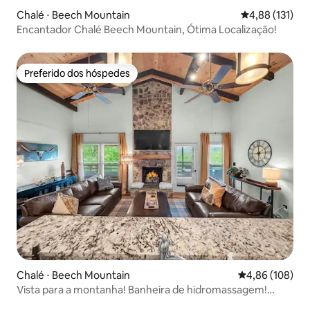
Chalé ⋅ Beech Mountain
4,88 de uma av
4,88 (131)
Encantador Chalé Beech Mountain, Ótima Localização!
Preferido dos hóspedes
Preferido dos hóspedes
Chalé ⋅ Beech Mountain
4,86 de uma av
4,86 (108)
Vista para a montanha! Banheira de hidromassagem!
Camas king! Acesso ao clube! Pe