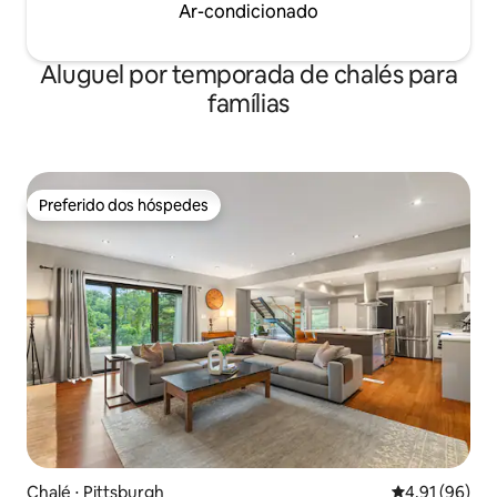
Ar-condicionado
Aluguel por temporada de chalés para
famílias
Preferido dos hóspedes
Preferido dos hóspedes
Chalé ⋅ Pittsburgh
4,91 de uma a
4,91 (96)