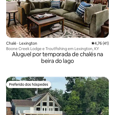
Chalé ⋅ Lexington
4,76 de uma a
4,76 (41)
Boone Creek Lodge e Troutfishing em Lexington, KY
Aluguel por temporada de chalés na
beira do lago
Preferido dos hóspedes
Preferido dos hóspedes