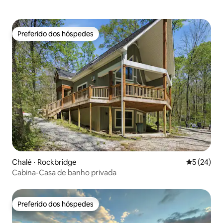
Preferido dos hóspedes
Preferido dos hóspedes
Chalé ⋅ Rockbridge
5 de uma a
5 (24)
Cabina-Casa de banho privada
Preferido dos hóspedes
Preferido dos hóspedes