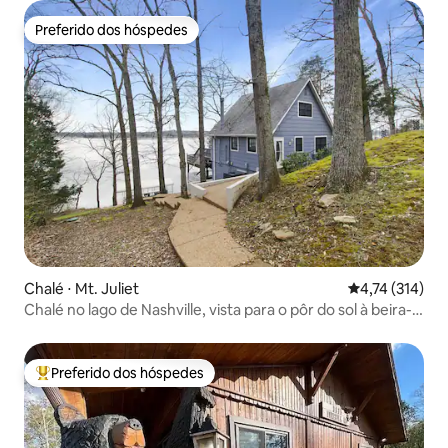
Preferido dos hóspedes
Preferido dos hóspedes
Chalé ⋅ Mt. Juliet
4,74 de uma av
4,74 (314)
Chalé no lago de Nashville, vista para o pôr do sol à beira-
mar!
Preferido dos hóspedes
Entre os melhores preferidos dos hóspedes