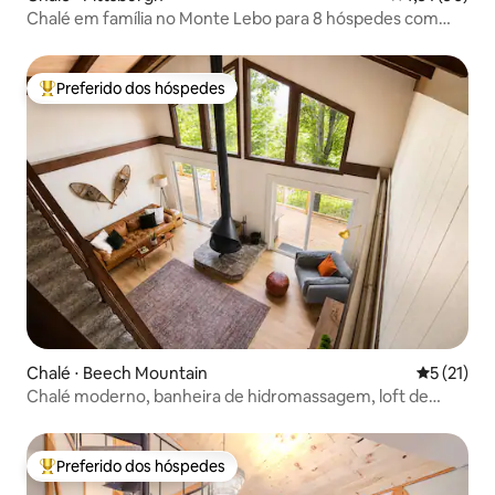
Chalé em família no Monte Lebo para 8 hóspedes com
espaços externos
Preferido dos hóspedes
Entre os melhores preferidos dos hóspedes
Chalé ⋅ Beech Mountain
5 de uma a
5 (21)
Chalé moderno, banheira de hidromassagem, loft de
jogos, 1,6 km para esquiar
Preferido dos hóspedes
Entre os melhores preferidos dos hóspedes