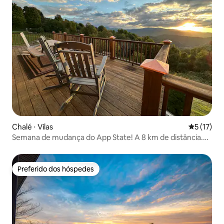
Chalé ⋅ Vilas
5 de uma a
5 (17)
Semana de mudança do App State! A 8 km de distância.
Vistas para as montanhas!
Preferido dos hóspedes
Preferido dos hóspedes