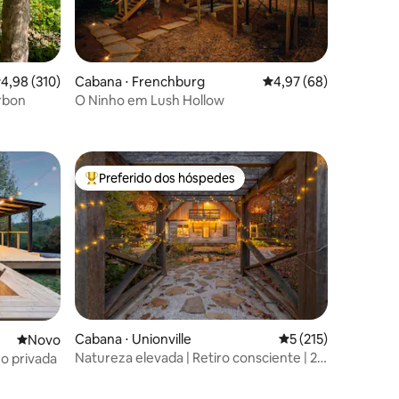
,98 de uma avaliação média de 5, 310 avaliações
4,98 (310)
Cabana ⋅ Frenchburg
4,97 de uma avaliação
4,97 (68)
urbon
O Ninho em Lush Hollow
ções
Preferido dos hóspedes
Entre os melhores preferidos dos hóspedes
ções
Cabana ⋅ Unionville
5 de uma avaliação 
5 (215)
Novo lugar para ficar
Novo
Natureza elevada | Retiro consciente | 2
o privada
camas king size