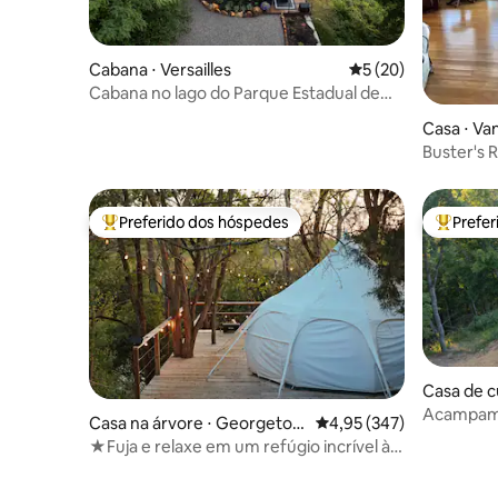
Cabana ⋅ Versailles
5 de uma avaliação 
5 (20)
Cabana no lago do Parque Estadual de
Versailles
Casa ⋅ V
Buster's 
Preferido dos hóspedes
Prefe
Entre os melhores preferidos dos hóspedes
Entre os
Casa de c
Acampamen
Casa na árvore ⋅ Georgetow
4,95 de uma avaliação m
4,95 (347)
Ridge-Bo
n
★Fuja e relaxe em um refúgio incrível à
beira do riacho★