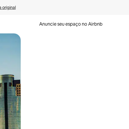
 original
Anuncie seu espaço no Airbnb
 deslizando o dedo na tela.