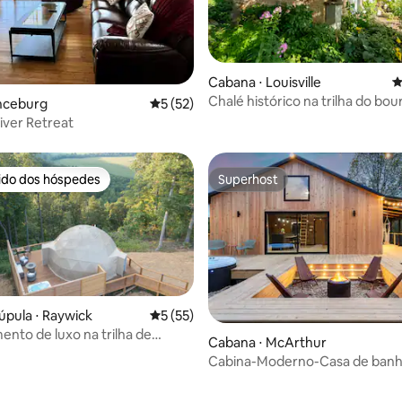
média de 5, 20 avaliações
Cabana ⋅ Louisville
4
Chalé histórico na trilha do bo
anceburg
5 de uma avaliação média de 5, 52 avalia
5 (52)
River Retreat
rido dos hóspedes
Superhost
 melhores preferidos dos hóspedes
Superhost
úpula ⋅ Raywick
5 de uma avaliação média de 5, 55 avalia
5 (55)
to de luxo na trilha de
édia de 5, 347 avaliações
Cabana ⋅ McArthur
urbon
Cabina-Moderno-Casa de banh