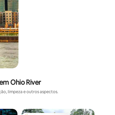
em Ohio River
o, limpeza e outros aspectos.
Casa de c