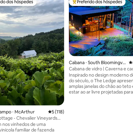
rido dos hóspedes
Preferido dos hóspedes
 melhores preferidos dos hóspedes
Entre os melhores preferidos d
édia de 5, 254 avaliações
Cabana ⋅ South Bloomingvill
4
e
Cabana de vidro | Caverna e cac
Banheira de hidromassagem | 
Inspirado no design moderno 
do século, o The Ledge aprese
amplas janelas do chão ao teto 
estar ao ar livre projetadas par
a caverna circundante e as cac
sazonais. Situada ao longo de 
estrada isolada e arborizada e
campo ⋅ McArthur
5 de uma avaliação média de 5, 118 avalia
5 (118)
privados, cada detalhe foi
ttage - Chevalier Vineyards
cuidadosamente curado para o
lls
m nos vinhedos de uma
conforto. O Ledge oferece Wi-Fi,
inícola familiar de fazenda
banheira de hidromassagem, la