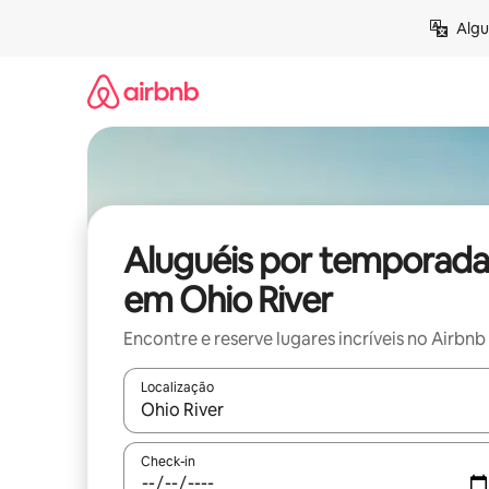
Pular
Algu
para
o
conteúdo
Aluguéis por temporada
em Ohio River
Encontre e reserve lugares incríveis no Airbnb
Localização
Quando os resultados estiverem disponíveis, expl
Check-in