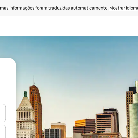
mas informações foram traduzidas automaticamente. 
Mostrar idioma
ore-os usando as seta para cima e para baixo do teclado ou tocando e