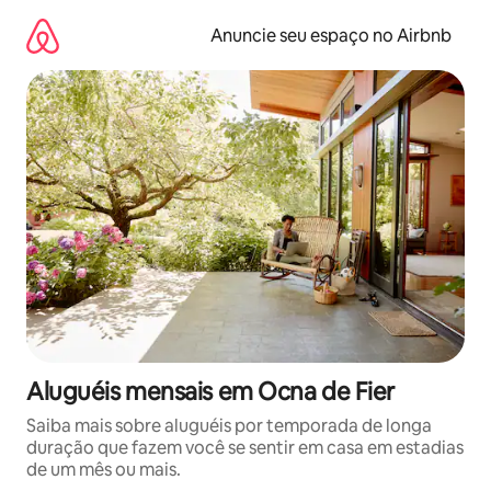
Pular
para
Anuncie seu espaço no Airbnb
o
conteúdo
Aluguéis mensais em Ocna de Fier
Saiba mais sobre aluguéis por temporada de longa
duração que fazem você se sentir em casa em estadias
de um mês ou mais.