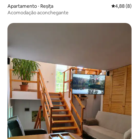
Apartamento ⋅ Reșița
4,88 de uma 
4,88 (8)
Acomodação aconchegante