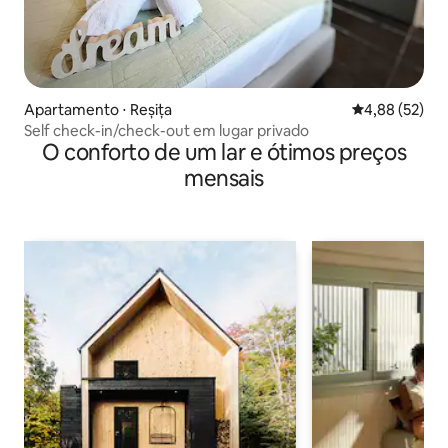
Apartamento ⋅ Reșița
4,88 de uma a
4,88 (52)
Self check-in/check-out em lugar privado
O conforto de um lar e ótimos preços
mensais