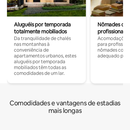
Aluguéis por temporada
Nômades digit
totalmente mobiliados
profissionais 
Da tranquilidade de chalés
Acomodações c
nas montanhas à
para profission
conveniência de
nômades com W
apartamentos urbanos, estes
adequado para 
aluguéis por temporada
mobiliados têm todas as
comodidades de um lar.
Comodidades e vantagens de estadias
mais longas