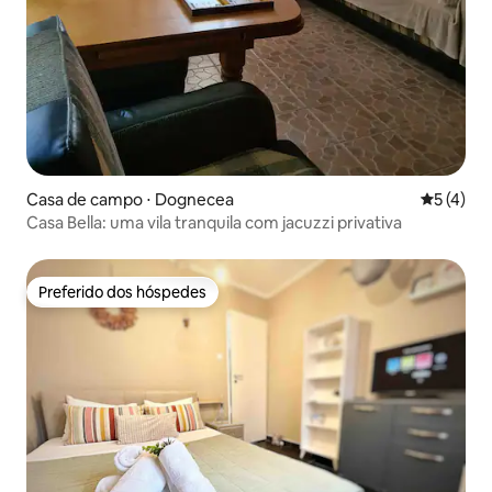
Casa de campo ⋅ Dognecea
5 de uma 
5 (4)
Casa Bella: uma vila tranquila com jacuzzi privativa
Preferido dos hóspedes
Preferido dos hóspedes