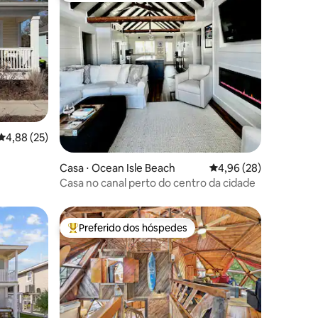
ções
4,88 de uma avaliação média de 5, 25 avaliações
4,88 (25)
Casa ⋅ Ocean Isle Beach
4,96 de uma avaliação
4,96 (28)
Casa no canal perto do centro da cidade
Preferido dos hóspedes
os hóspedes
Entre os melhores preferidos dos hóspedes