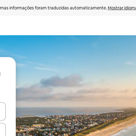
mas informações foram traduzidas automaticamente. 
Mostrar idioma
ore-os usando as seta para cima e para baixo do teclado ou tocando e