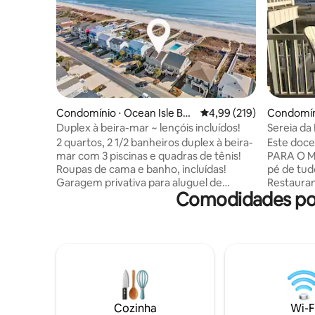
Condomínio ⋅ Ocean Isle Bea
4,99 de uma avaliação m
4,99 (219)
Condomíni
ch
ach
Duplex à beira-mar ~ lençóis incluídos!
Sereia da
2 quartos, 2 1/2 banheiros duplex à beira-
Este doc
mar com 3 piscinas e quadras de tênis!
PARA O MA
Roupas de cama e banho, incluídas!
pé de tud
Garagem privativa para aluguel de
Restauran
Comodidades pop
carrinho de golfe permitido. Desculpe,
parque re
política rigorosa de não animais de
A unidad
estimação. Aluguéis semanais de sábado
remodelada. Adicionar um
a sábado na temporada de verão.
completo
OBSERVAÇÃO: Todas as três piscinas são
tenha 2 b
para os nossos hóspedes usarem e são
banheira. Quarto com cama queen size,
mantidas através da Associação de
área de 
Moradores e não temos nenhum
solteiro 
controle sobre exatamente quando elas
cozinha c
Cozinha
Wi-F