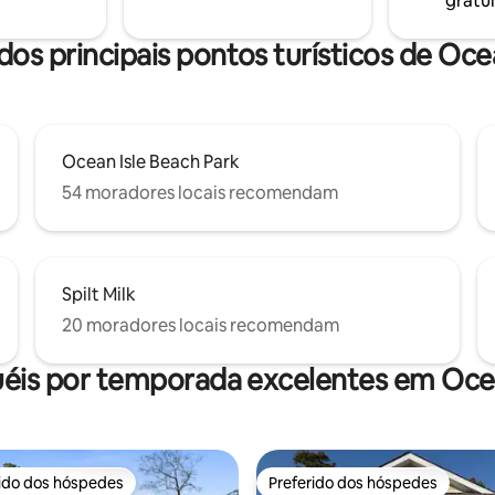
gratui
cadeiras de praia, opções de s
camas, exceto o sofá-cama (por
praia, brinquedos de areia, bicic
ençóis se for usá-lo) Aluguéis
jogos de tabuleiro, quebra-cab
dos principais pontos turísticos de Oce
ora da temporada disponíveis!!
livros
Ocean Isle Beach Park
54 moradores locais recomendam
Spilt Milk
20 moradores locais recomendam
uéis por temporada excelentes em Ocea
rido dos hóspedes
Preferido dos hóspedes
 melhores preferidos dos hóspedes
Preferido dos hóspedes