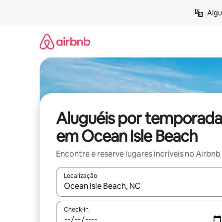
Pular
Algu
para
o
conteúdo
Aluguéis por temporada
em Ocean Isle Beach
Encontre e reserve lugares incríveis no Airbnb
Localização
Quando os resultados estiverem disponíveis, expl
Check-in