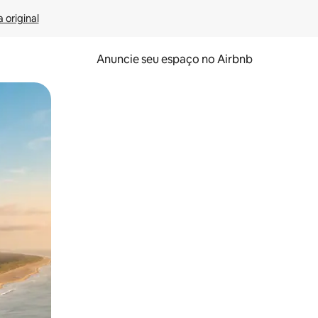
 original
Anuncie seu espaço no Airbnb
 deslizando o dedo na tela.