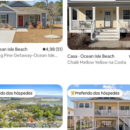
ean Isle Beach
4,98 de uma avaliação média de 5, 51 avalia
4,98 (51)
g Pine Getaway-Ocean Isle
 média de 5, 5 avaliações
Casa ⋅ Ocean Isle Beach
Chalé Mellow Yellow na Costa
rido dos hóspedes
Preferido dos hóspedes
 melhores preferidos dos hóspedes
Entre os melhores preferidos d