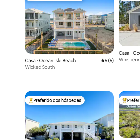
Casa ⋅ Oc
Whisperin
Casa ⋅ Ocean Isle Beach
5 de uma avaliação
5 (5)
Beach
Wicked South
Preferido dos hóspedes
Prefe
Entre os melhores preferidos dos hóspedes
Entre os