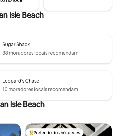
to no local
ombra de
aproveite uma fogueira em uma noite
letas,
fresca. Há amplo espaço para estacionar
eças,
barcos ou outros equipamentos de lazer.
an Isle Beach
Sugar Shack
38 moradores locais recomendam
Leopard's Chase
10 moradores locais recomendam
n Isle Beach
Preferido dos hóspedes
Entre os melhores preferidos dos hóspedes