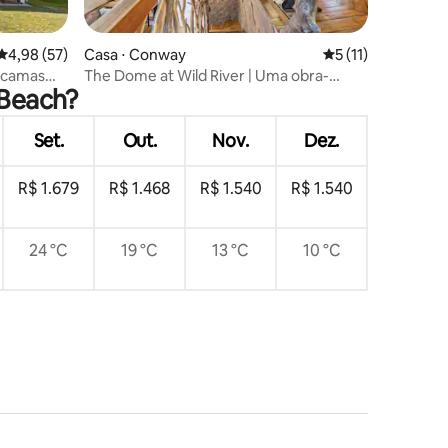
ções
4,98 de uma avaliação média de 5, 57 avaliações
4,98 (57)
Casa ⋅ Conway
5 de uma avaliação
5 (11)
2 camas
The Dome at Wild River | Uma obra-
 Beach?
prima à beira-rio
Set.
Out.
Nov.
Dez.
R$ 1.679
R$ 1.468
R$ 1.540
R$ 1.540
24 °C
19 °C
13 °C
10 °C