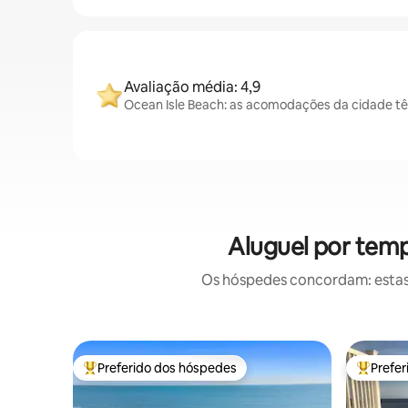
Avaliação média: 4,9
Ocean Isle Beach: as acomodações da cidade tê
Aluguel por tem
Os hóspedes concordam: estas
Preferido dos hóspedes
Prefe
Entre os melhores preferidos dos hóspedes
Entre os