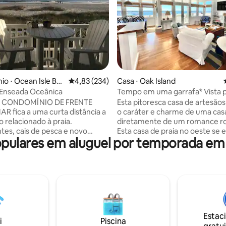
édia de 5, 219 avaliações
o ⋅ Ocean Isle Be
4,83 de uma avaliação média de 5, 234 avalia
4,83 (234)
Casa ⋅ Oak Island
 Enseada Oceânica
Tempo em uma garrafa* Vista p
mar*Vista*Roupa de cama
e CONDOMÍNIO DE FRENTE
Esta pitoresca casa de artesão
R fica a uma curta distância a
o caráter e charme de uma casa
o relacionado à praia.
diretamente de um romance r
tes, cais de pesca e novo
Esta casa de praia no oeste se 
ulares em aluguel por temporada em 
creativo para todas as idades!!
sobre as ondas do oceano Atlân
e foi recentemente
fica a poucos passos do ponto.
 banheiro
proprietários estão confiantes
, fazendo com que a unidade
seus hóspedes acharão esta ca
anheiros completos. 1 com
confortável e relaxante. Os hó
encontrarão camas feitas com 
beliche com uma cama de
algodão de luxo e banheiros ab
completa, sofá-cama queen size,
com toalhas e artigos de papel
Estac
ompleta, sala de estar, área de
de uma variedade de itens forn
i
Piscina