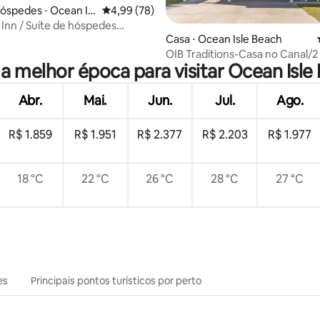
hóspedes ⋅ Ocean Isl
4,99 de uma avaliação média de 5, 78 avalia
4,99 (78)
 Inn / Suíte de hóspedes
média de 5, 28 avaliações
Casa ⋅ Ocean Isle Beach
OIB Traditions-Casa no Canal/
 a melhor época para visitar Ocean Isle
king size/doca!
Abr.
Mai.
Jun.
Jul.
Ago.
R$ 1.859
R$ 1.951
R$ 2.377
R$ 2.203
R$ 1.977
18 °C
22 °C
26 °C
28 °C
27 °C
es
Principais pontos turísticos por perto