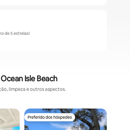
 de 5 estrelas!
Ocean Isle Beach
o, limpeza e outros aspectos.
Condomín
Preferido dos hóspedes
Prefe
os hóspedes
Preferido dos hóspedes
Entre o
ach
OIB Ocea
com lenç
Lindame