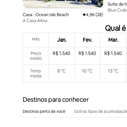
Suíte de 
e Beach
Blue Crab
Casa ⋅ Ocean Isle Beach
4,96 de uma avaliação 
4,96 (28)
privativa
A Casa Alma
Qual é
Mês
Jan.
Fev.
Mar.
R$ 1.540
R$ 1.540
R$ 1.540
Preço
médio
8 °C
10 °C
13 °C
Temp.
média
Destinos para conhecer
Destinos perto de você
Outros tipos de acomodaçõ