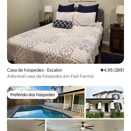
Casa de hóspedes ⋅ Escalon
4,95 de uma ava
4,95 (289)
Adorável casa de hóspedes em Fast Farms!
Preferido dos hóspedes
Preferido dos hóspedes