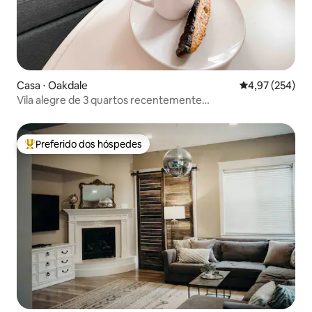
Casa ⋅ Oakdale
4,97 de uma av
4,97 (254)
Vila alegre de 3 quartos recentemente
reformada/Oakdale
Preferido dos hóspedes
Entre os melhores preferidos dos hóspedes