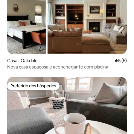
Casa ⋅ Oakdale
5 de uma 
5 (5)
Nova casa espaçosa e aconchegante com piscina
Preferido dos hóspedes
Preferido dos hóspedes