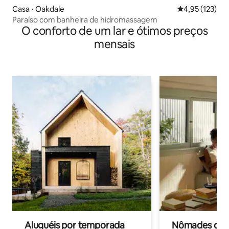
Casa ⋅ Oakdale
4,95 de uma av
4,95 (123)
Paraíso com banheira de hidromassagem
O conforto de um lar e ótimos preços
mensais
Aluguéis por temporada
Nômades digit