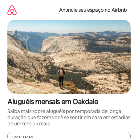
Pular
para
Anuncie seu espaço no Airbnb
o
conteúdo
Aluguéis mensais em Oakdale
Saiba mais sobre aluguéis por temporada de longa
duração que fazem você se sentir em casa em estadias
de um mês ou mais.
Localização