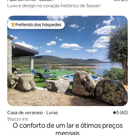
Luxo e design no coração histórico de Sassari
Preferido dos hóspedes
Entre os melhores preferidos dos hóspedes
Casa de veraneio ⋅ Luras
5 de uma a
5 (40)
Stazzu iris
O conforto de um lar e ótimos preços
mensais