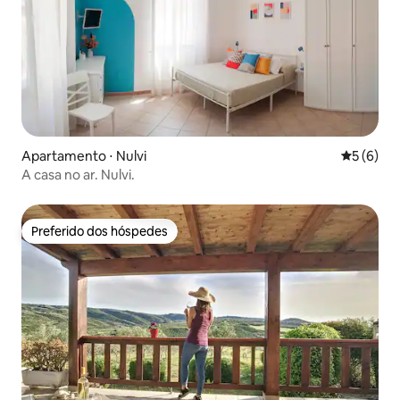
Apartamento ⋅ Nulvi
5 de uma 
5 (6)
A casa no ar. Nulvi.
Preferido dos hóspedes
Preferido dos hóspedes