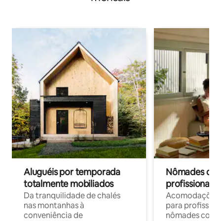
Aluguéis por temporada
Nômades digit
totalmente mobiliados
profissionais 
Da tranquilidade de chalés
Acomodações c
nas montanhas à
para profission
conveniência de
nômades com W