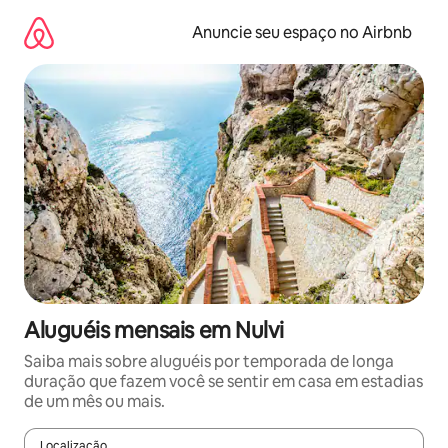
Pular
para
Anuncie seu espaço no Airbnb
o
conteúdo
Aluguéis mensais em Nulvi
Saiba mais sobre aluguéis por temporada de longa
duração que fazem você se sentir em casa em estadias
de um mês ou mais.
Localização