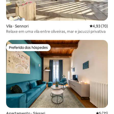
Vila ⋅ Sennori
4,93 de uma a
4,93 (70)
Relaxe em uma vila entre oliveiras, mar e jacuzzi privativa
Preferido dos hóspedes
Preferido dos hóspedes
Apartamento ⋅ Sássari
5 de uma a
5 (21)