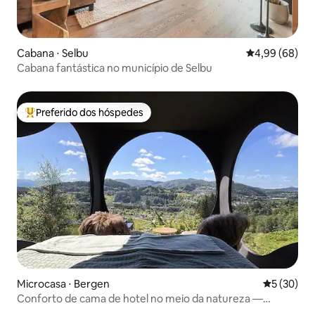
Cabana ⋅ Selbu
4,99 de uma av
4,99 (68)
Cabana fantástica no município de Selbu
Preferido dos hóspedes
Entre os melhores preferidos dos hóspedes
Microcasa ⋅ Bergen
5 de uma a
5 (30)
Conforto de cama de hotel no meio da natureza —
Birdbox Bergen