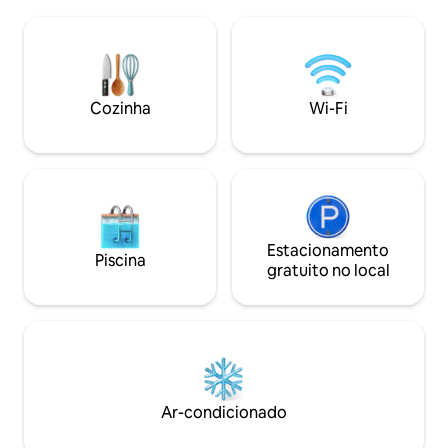
noite de sono. Desfrute do café da
Banheira de hidro
manhã no terraço privativo ou dê um
Ideal para retiro d
passeio pela bela natureza. Banheira de
Belt’ para vistas i
hidromassagem, 2 pranchas de SUP,
Isolado, mas perto
vara de pesca, canoa, jogos para dentro
puxado por cães, e
e fora de casa, carregador de carro
Cozinha
Wi-Fi
elétrico, sala de estar no jardim,
fogueira, lenha, roupa de cama, toalhas
+++ tudo incluído no preço :)
Estacionamento
Piscina
gratuito no local
Ar-condicionado