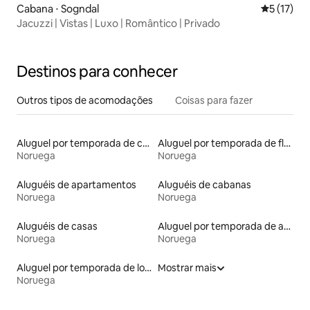
Cabana ⋅ Sogndal
5 de uma a
5 (17)
Jacuzzi | Vistas | Luxo | Romântico | Privado
Destinos para conhecer
Outros tipos de acomodações
Coisas para fazer
Aluguel por temporada de casas arredondadas
Aluguel por temporada de flats
Noruega
Noruega
Aluguéis de apartamentos
Aluguéis de cabanas
Noruega
Noruega
Aluguéis de casas
Aluguel por temporada de apart-hotéis
Noruega
Noruega
Aluguel por temporada de lofts
Mostrar mais
Noruega