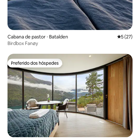
Cabana de pastor ⋅ Batalden
5 de uma a
5 (27)
Birdbox Fanøy
Preferido dos hóspedes
Preferido dos hóspedes