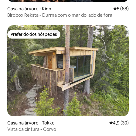
Casa na árvore ⋅ Kinn
5 de uma a
5 (68)
Birdbox Reksta - Durma com o mar do lado de fora
Preferido dos hóspedes
Preferido dos hóspedes
Casa na árvore ⋅ Tokke
4,9 de uma a
4,9 (30)
Vista da cintura - Corvo