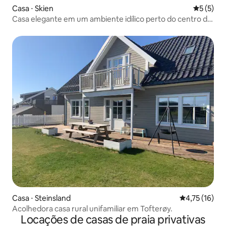
Casa ⋅ Skien
5 de uma 
5 (5)
Casa elegante em um ambiente idílico perto do centro da
cidade
Casa ⋅ Steinsland
4,75 de uma a
4,75 (16)
Acolhedora casa rural unifamiliar em Tofterøy.
Locações de casas de praia privativas