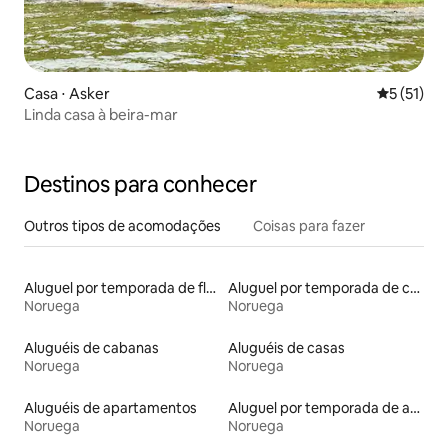
Casa ⋅ Asker
5 de uma a
5 (51)
Linda casa à beira-mar
Destinos para conhecer
Outros tipos de acomodações
Coisas para fazer
Aluguel por temporada de flats
Aluguel por temporada de casas arredondadas
Noruega
Noruega
Aluguéis de cabanas
Aluguéis de casas
Noruega
Noruega
Aluguéis de apartamentos
Aluguel por temporada de apart-hotéis
Noruega
Noruega