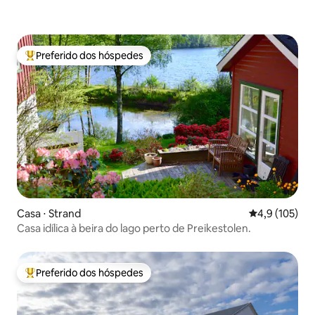
Preferido dos hóspedes
Entre os melhores preferidos dos hóspedes
Casa ⋅ Strand
4,9 de uma av
4,9 (105)
Casa idílica à beira do lago perto de Preikestolen.
Preferido dos hóspedes
Entre os melhores preferidos dos hóspedes