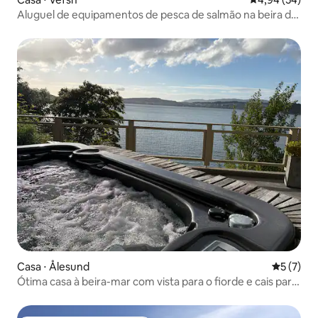
Aluguel de equipamentos de pesca de salmão na beira do
rio Sjøgata
Casa ⋅ Ålesund
5 de uma 
5 (7)
Ótima casa à beira-mar com vista para o fiorde e cais para
banho