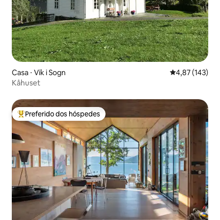
Casa ⋅ Vik i Sogn
4,87 de uma av
4,87 (143)
Kåhuset
Preferido dos hóspedes
Entre os melhores preferidos dos hóspedes