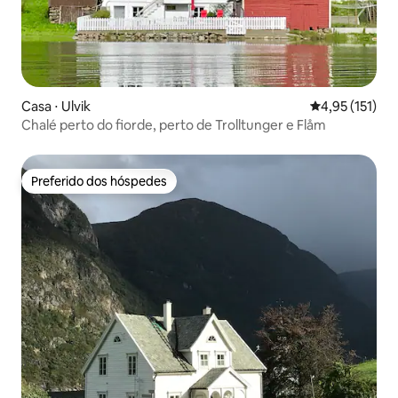
Casa ⋅ Ulvik
4,95 de uma av
4,95 (151)
Chalé perto do fiorde, perto de Trolltunger e Flåm
Preferido dos hóspedes
Preferido dos hóspedes