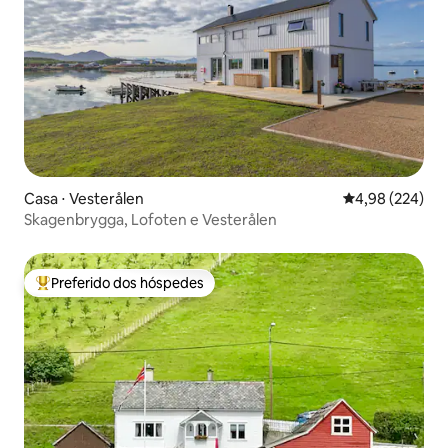
Casa ⋅ Vesterålen
4,98 de uma ava
4,98 (224)
Skagenbrygga, Lofoten e Vesterålen
Preferido dos hóspedes
Entre os melhores preferidos dos hóspedes