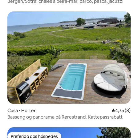
Bergen/Sotra: chalés à beira-mar, barco, pesca, jacuzzi
Casa ⋅ Horten
4,75 de uma 
4,75 (8)
Basseng og panorama på Rørestrand. Kattepassrabatt
Preferido dos hóspedes