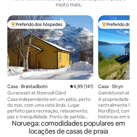
muito mais.
Preferido dos hóspedes
Preferido dos 
Entre os melhores preferidos dos hóspedes
Entre os melhore
Casa ⋅ Brøstadbotn
4,99 de uma avaliação média de 
4,99 (141)
Casa ⋅ Stryn
Guraneset at Steinvoll Gård
Gamletunet at Ju
Casa independente em um pátio, perto
A propriedade de vigi
do mar, com uma vista linda. Lugar
centralmente loca
perfeito para recreação, relaxamento,
Nordfjord, com 4 c
paz e tranquilidade. Ponto de partida
históricas em esti
Noruega: comodidades populares em
fácil para passeios nas montanhas, no
Noruega Ocidental,
mar e na paisagem cultural. Relaxe em
tranquilidade e c
locações de casas de praia
contato próximo com nossas ovelhas e
magníficas e única