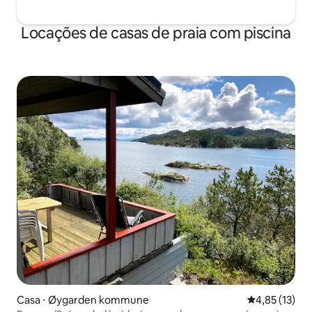
Locações de casas de praia com piscina
Casa ⋅ Øygarden kommune
4,85 de uma a
4,85 (13)