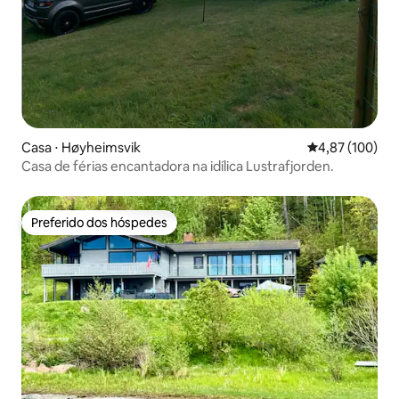
Casa ⋅ Høyheimsvik
4,87 de uma av
4,87 (100)
Casa de férias encantadora na idílica Lustrafjorden.
Preferido dos hóspedes
Preferido dos hóspedes