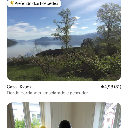
Preferido dos hóspedes
Entre os melhores preferidos dos hóspedes
Casa ⋅ Kvam
4,98 de uma a
4,98 (81)
Fiorde Hardanger, ensolarado e pescador