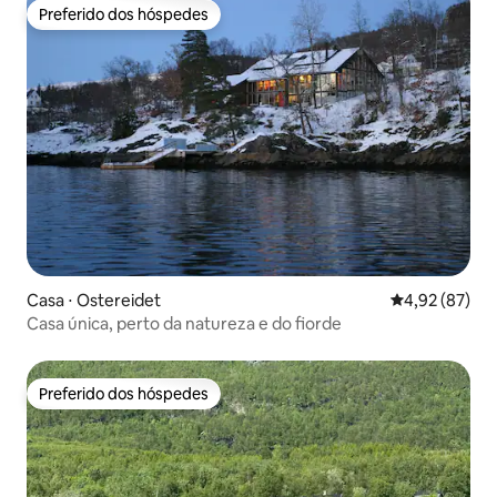
Preferido dos hóspedes
Preferido dos hóspedes
Casa ⋅ Ostereidet
4,92 de uma a
4,92 (87)
Casa única, perto da natureza e do fiorde
Preferido dos hóspedes
Preferido dos hóspedes