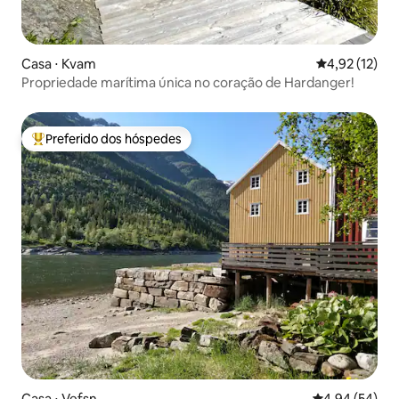
Casa ⋅ Kvam
4,92 de uma a
4,92 (12)
Propriedade marítima única no coração de Hardanger!
Preferido dos hóspedes
Entre os melhores preferidos dos hóspedes
Casa ⋅ Vefsn
4,94 de uma a
4,94 (54)