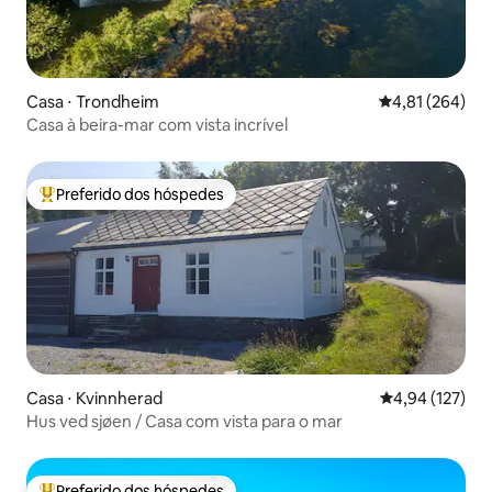
Casa ⋅ Trondheim
4,81 de uma av
4,81 (264)
Casa à beira-mar com vista incrível
Preferido dos hóspedes
Entre os melhores preferidos dos hóspedes
Casa ⋅ Kvinnherad
4,94 de uma av
4,94 (127)
Hus ved sjøen / Casa com vista para o mar
Preferido dos hóspedes