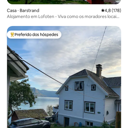
Casa ⋅ Barstrand
4,8 de uma av
4,8 (178)
Alojamento em Lofoten - Viva como os moradores locais
em Barstrand
Preferido dos hóspedes
Entre os melhores preferidos dos hóspedes