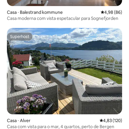
Casa ⋅ Balestrand kommune
4,98 de uma av
4,98 (86)
Casa moderna com vista espetacular para Sognefjorden
Superhost
Superhost
Casa ⋅ Alver
4,83 de uma av
4,83 (120)
Casa com vista para o mar, 4 quartos, perto de Bergen