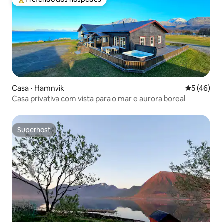
Entre os melhores preferidos dos hóspedes
Casa ⋅ Hamnvik
5 de uma a
5 (46)
Casa privativa com vista para o mar e aurora boreal
Superhost
Superhost