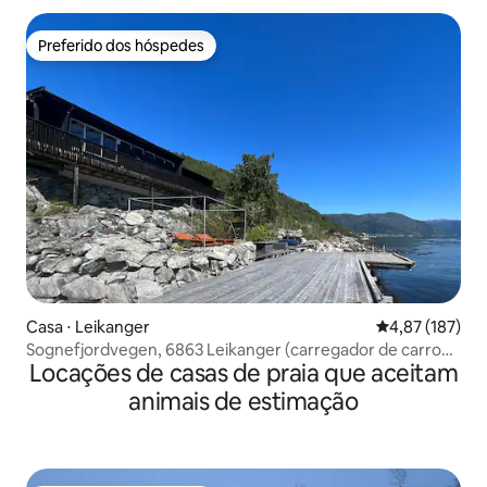
Preferido dos hóspedes
Preferido dos hóspedes
Casa ⋅ Leikanger
4,87 de uma av
4,87 (187)
Sognefjordvegen, 6863 Leikanger (carregador de carro
Locações de casas de praia que aceitam
elétrico)
animais de estimação