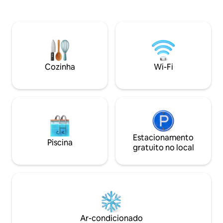
cordeiros sociáveis. Possibilidade de
paisagem que espe
equipamento para caminhadas, mochila,
Recomendamos fica
garrafa térmica, almofada para sentar,
alugar uma banhei
etc. A banheira de hidromassagem é
hidromassagem/b
reservada separadamente, NOK
fazenda e experi
1.200,00 / 120,00 euros. Reserva com
do Loen Skylift, Lo
pelo menos 4 horas de antecedência.
Briksdalsbreen, G
Cozinha
Wi-Fi
Parto de meados de abril até a primeira
espetaculares na mont
semana de maio - oportunidade de ver
fazenda pequena.
os cordeirinhos e as mães orgulhosas.
compartilhamos no
gorg(.no) - juvnord
Estacionamento
Piscina
gratuito no local
Ar-condicionado