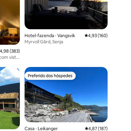
Hotel-fazenda ⋅ Vangsvik
4,93 de uma avaliação 
4,93 (160)
Myrvoll Gård, Senja
ções
,98 de uma avaliação média de 5, 383 avaliações
4,98 (383)
com vista
Preferido dos hóspedes
os hóspedes
Preferido dos hóspedes
ções
Casa ⋅ Leikanger
4,87 de uma avaliação 
4,87 (187)