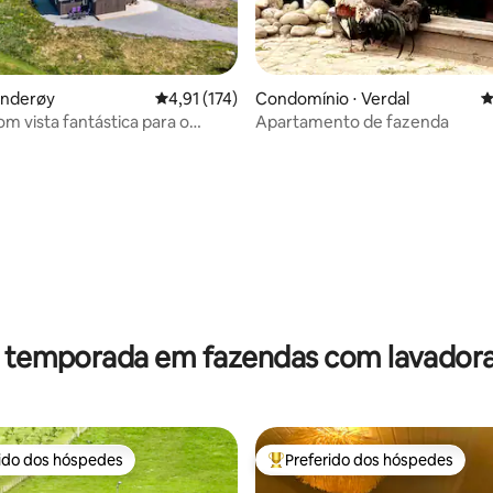
Inderøy
4,91 de uma avaliação média de 5, 174 avalia
4,91 (174)
Condomínio ⋅ Verdal
4
m vista fantástica para o
Apartamento de fazenda
édia de 5, 170 avaliações
r temporada em fazendas com lavadora
rido dos hóspedes
Preferido dos hóspedes
 melhores preferidos dos hóspedes
Entre os melhores preferidos d