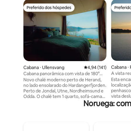
Preferido dos hóspedes
Preferid
Preferido dos hóspedes
Preferid
Cabana ⋅ F
Cabana ⋅ Ullensvang
4,94 de uma avaliação m
4,94 (141)
A vista re
Cabana panorâmica com vista de 180°
Bergen
para o fiorde em Herand, Hardanger
Esta enc
Novo chalé moderno perto de Herand,
localizaç
no lado ensolarado do Hardangerfjorden.
penhasco 
Perto de Jondal, Utne, Nordheimsund e
vista des
Odda. O chalé tem 1 quarto, sofá-cama
Noruega: com
para o ma
na sala de estar, cozinha e sala de estar
especial 
em um único ambiente. A cozinha tem
rural em m
máquina de lavar louça, geladeira e área
natureza
de jantar com vista para o fiorde. Na
encontrar
varanda, você pode desfrutar de uma
a apenas 
vista panorâmica do fiorde. Loft para