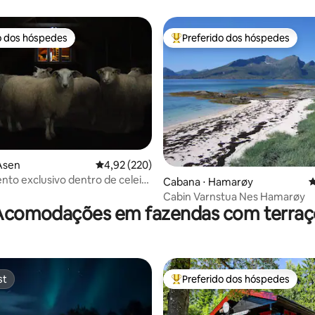
o dos hóspedes
Preferido dos hóspedes
o dos hóspedes
Entre os melhores preferidos d
 Asen
4,92 de uma avaliação média de 5, 220 avalia
4,92 (220)
to exclusivo dentro de celeiro
édia de 5, 159 avaliações
Cabana ⋅ Hamarøy
4
s na Noruega
Cabin Varnstua Nes Hamarøy
Acomodações em fazendas com terraç
st
Preferido dos hóspedes
st
Entre os melhores preferidos d