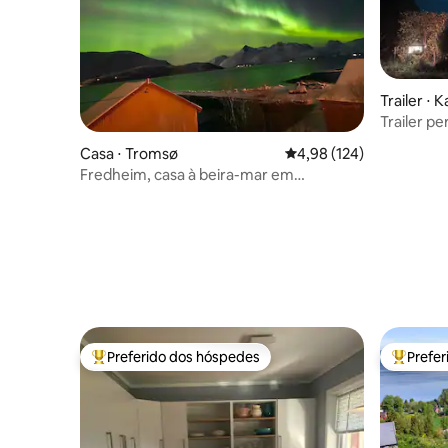
Trailer ⋅ 
Trailer p
rural.
Casa ⋅ Tromsø
4,98 de uma avaliação m
4,98 (124)
Fredheim, casa à beira-mar em
Skulsfjord/ Tromsø
Preferido dos hóspedes
Prefe
Entre os melhores preferidos dos hóspedes
Entre os