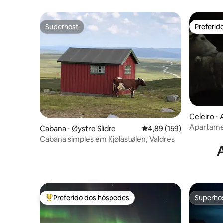
laticínios
Superhost
Preferid
Superhost
Preferid
Celeiro ⋅
Apartamen
Cabana ⋅ Øystre Slidre
4,89 de uma avaliação m
4,89 (159)
de ovelha
Cabana simples em Kjølastølen, Valdres
Preferido dos hóspedes
Superho
Entre os melhores preferidos dos hóspedes
Superho