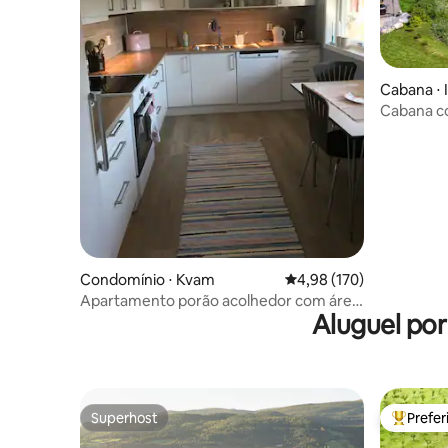
Cabana ⋅ 
Cabana co
fiorde
Condomínio ⋅ Kvam
4,98 de uma avaliação m
4,98 (170)
Apartamento porão acolhedor com área
Aluguel po
externa privativa
Superhost
Prefe
Superhost
Entre os