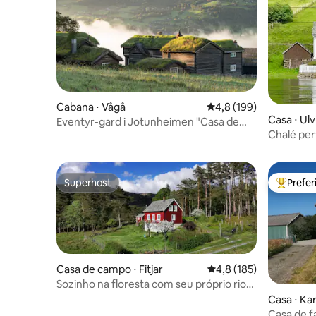
Cabana ⋅ Vågå
4,8 de uma avaliação m
4,8 (199)
Casa ⋅ Ulv
Eventyr-gard i Jotunheimen "Casa de
Chalé per
campo"
Trolltung
Superhost
Prefe
Superhost
Entre os
Casa de campo ⋅ Fitjar
4,8 de uma avaliação m
4,8 (185)
Sozinho na floresta com seu próprio rio
nas proximidades
Casa ⋅ K
Casa de 