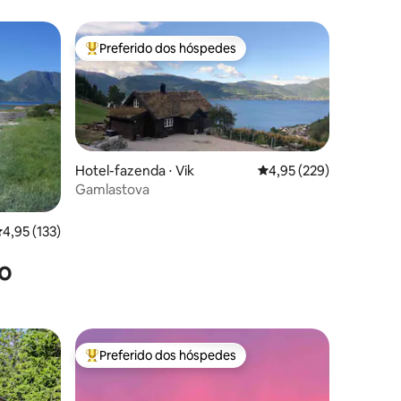
Preferido dos hóspedes
os hóspedes
Entre os melhores preferidos dos hóspedes
Hotel-fazenda ⋅ Vik
4,95 de uma avaliação 
4,95 (229)
Gamlastova
ções
,95 de uma avaliação média de 5, 133 avaliações
4,95 (133)
o
Preferido dos hóspedes
os hóspedes
Entre os melhores preferidos dos hóspedes