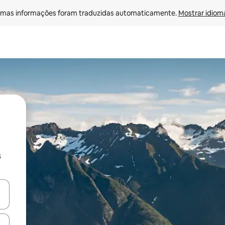
mas informações foram traduzidas automaticamente. 
Mostrar idioma
s
ore-os usando as seta para cima e para baixo do teclado ou tocando e