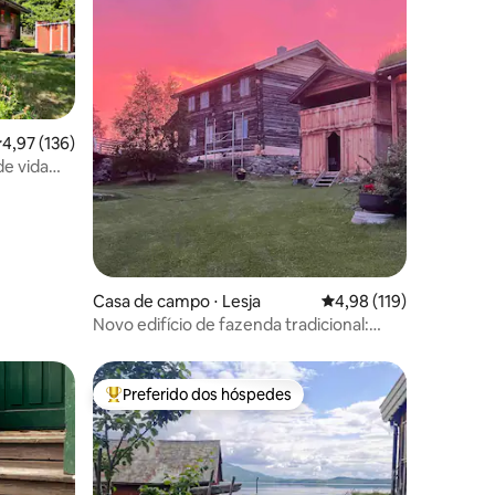
ções
,97 de uma avaliação média de 5, 136 avaliações
4,97 (136)
e vida
porto
Casa de campo ⋅ Lesja
4,98 de uma avaliação 
4,98 (119)
Novo edifício de fazenda tradicional:
estadia inesquecível
Preferido dos hóspedes
os hóspedes
Entre os melhores preferidos dos hóspedes