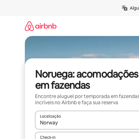
Pular
Algu
para
o
conteúdo
Noruega: acomodações
em fazendas
Encontre aluguel por temporada em fazenda
incríveis no Airbnb e faça sua reserva
Localização
Quando os resultados estiverem disponíveis, expl
Check-in