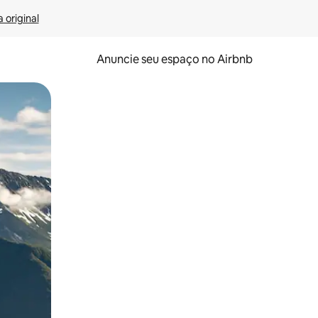
 original
Anuncie seu espaço no Airbnb
 deslizando o dedo na tela.