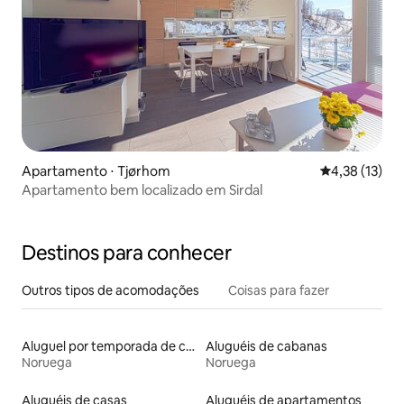
Apartamento ⋅ Tjørhom
4,38 de uma a
4,38 (13)
Apartamento bem localizado em Sirdal
Destinos para conhecer
Outros tipos de acomodações
Coisas para fazer
Aluguel por temporada de casas arredondadas
Aluguéis de cabanas
Noruega
Noruega
Aluguéis de casas
Aluguéis de apartamentos