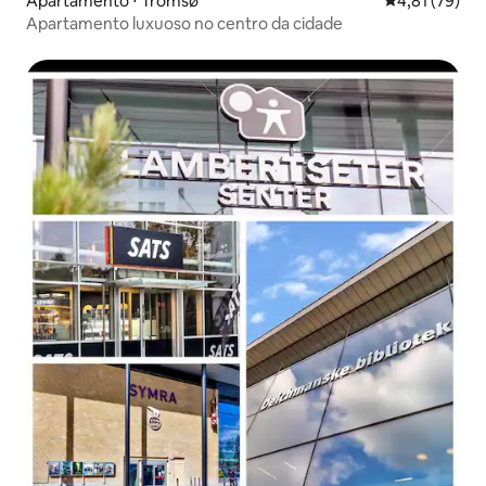
Apartamento ⋅ Tromsø
4,81 de uma a
4,81 (79)
Apartamento luxuoso no centro da cidade