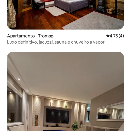
Apartamento ⋅ Tromsø
4,75 de uma 
4,75 (4)
Luxo definitivo, jacuzzi, sauna e chuveiro a vapor