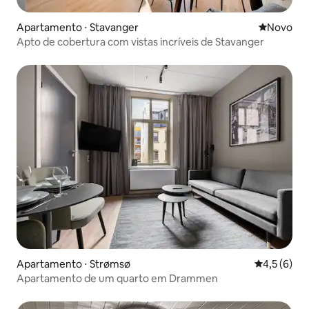
Apartamento ⋅ Stavanger
Novo lugar
Novo
Apto de cobertura com vistas incríveis de Stavanger
Apartamento ⋅ Strømsø
4,5 de uma 
4,5 (6)
Apartamento de um quarto em Drammen