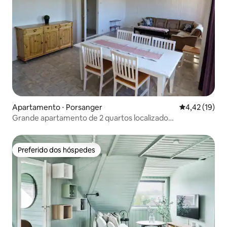
Apartamento ⋅ Porsanger
4,42 de uma a
4,42 (19)
Grande apartamento de 2 quartos localizado
centralmente em Børselv
Preferido dos hóspedes
Preferido dos hóspedes