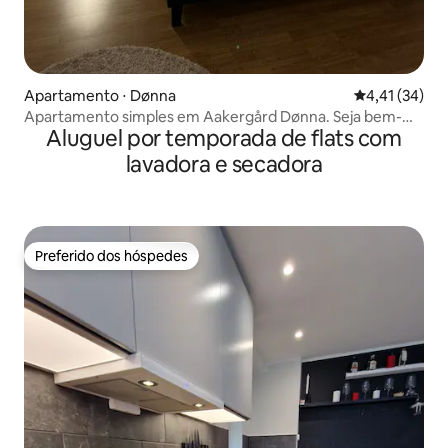
Apartamento ⋅ Dønna
4,41 de uma a
4,41 (34)
Apartamento simples em Aakergård Dønna. Seja bem-
Aluguel por temporada de flats com
vindo aqui!
lavadora e secadora
Preferido dos hóspedes
Preferido dos hóspedes