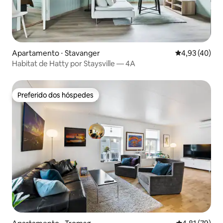
Apartamento ⋅ Stavanger
4,93 de uma a
4,93 (40)
Habitat de Hatty por Staysville — 4A
Preferido dos hóspedes
Preferido dos hóspedes