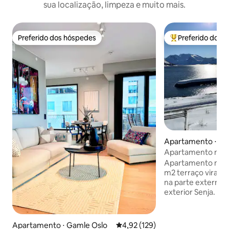
sua localização, limpeza e muito mais.
Preferido dos hóspedes
Preferido dos 
Preferido dos hóspedes
Entre os melhore
Apartamento ⋅ Se
Apartamento na c
Yttersia Senja
Apartamento mod
m2 terraço virado
na parte externa 
exterior Senja. Na
incríveis, um eldo
do ar livre. O ap
cozinha avd. com 
Apartamento ⋅ Gamle Oslo
4,92 de uma avaliação média de 
4,92 (129)