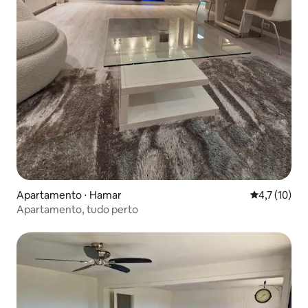
Apartamento ⋅ Hamar
4,7 de uma a
4,7 (10)
Apartamento, tudo perto