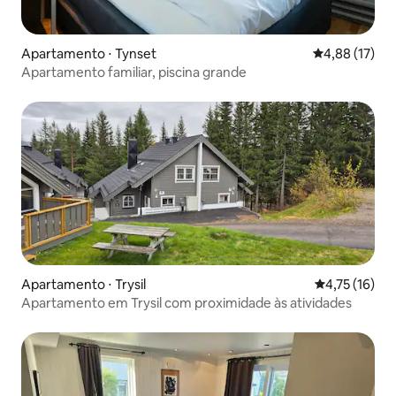
Apartamento ⋅ Tynset
4,88 de uma a
4,88 (17)
Apartamento familiar, piscina grande
Apartamento ⋅ Trysil
4,75 de uma a
4,75 (16)
Apartamento em Trysil com proximidade às atividades