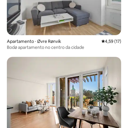
Apartamento ⋅ Øvre Rønvik
4,59 de uma a
4,59 (17)
Bodø apartamento no centro da cidade