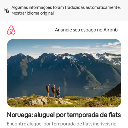
Pular
Algumas informações foram traduzidas automaticamente. 
para
Mostrar idioma original
o
conteúdo
Anuncie seu espaço no Airbnb
Noruega: aluguel por temporada de flats
Encontre aluguel por temporada de flats incríveis no