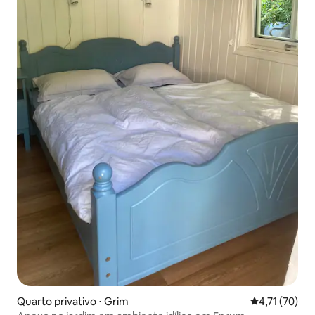
Quarto privativo ⋅ Grim
4,71 de uma a
4,71 (70)