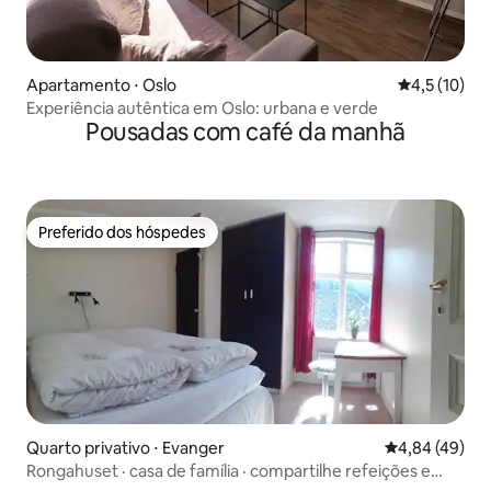
Apartamento ⋅ Oslo
4,5 de uma a
4,5 (10)
Experiência autêntica em Oslo: urbana e verde
Pousadas com café da manhã
Preferido dos hóspedes
Preferido dos hóspedes
Quarto privativo ⋅ Evanger
4,84 de uma a
4,84 (49)
Rongahuset · casa de família · compartilhe refeições e