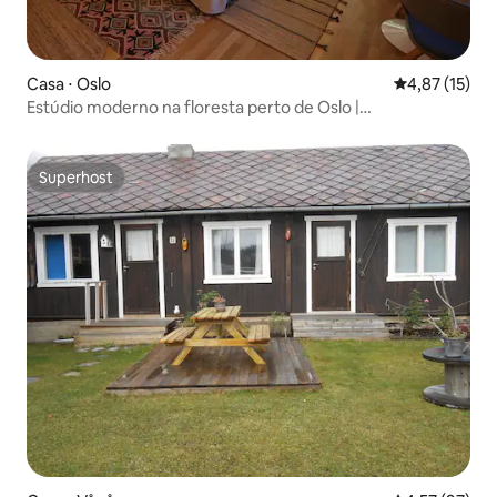
Casa ⋅ Oslo
4,87 de uma a
4,87 (15)
Estúdio moderno na floresta perto de Oslo |
Estacionamento gratuito
Superhost
Superhost