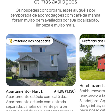
ótimas avaliações
Os hóspedes concordam: estes aluguéis por
temporada de acomodações com café da manhã
foram muito bem avaliados por sua localização,
limpeza e muito mais.
Preferido dos hóspedes
Preferido dos hó
Entre os melhores preferidos dos hóspedes
Preferido dos hó
Hotel-fazenda ⋅ S
Stabbursovernatt
Apartamento ⋅ Narvik
4,98 de uma avaliação média de 5,
4,98 (1.130)
gårdsopplevelser 
Bem-vindo à faze
Apartamento estúdio com café da
Sandefjord! Aqui 
manhã incluso
Apartamento estúdio com entrada
das galinhas, sint
separada. Janelas de frente para um
pedir nosso café 