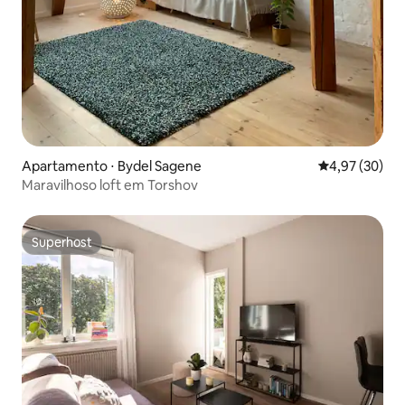
Apartamento ⋅ Bydel Sagene
4,97 de uma a
4,97 (30)
Maravilhoso loft em Torshov
Superhost
Superhost