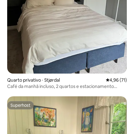
Quarto privativo ⋅ Stjørdal
4,96 de uma a
4,96 (71)
Café da manhã incluso, 2 quartos e estacionamento
gratuito.
Superhost
Superhost