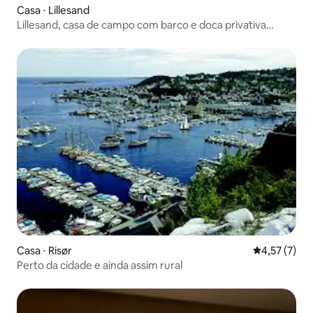
Casa ⋅ Lillesand
Lillesand, casa de campo com barco e doca privativa
inclusos
Casa ⋅ Risør
4,57 de uma 
4,57 (7)
Perto da cidade e ainda assim rural