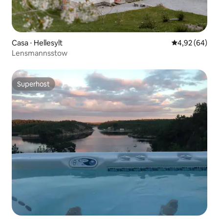
Casa ⋅ Hellesylt
4,92 de uma a
4,92 (64)
Lensmannsstow
Superhost
Superhost