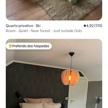
Quarto privativo ⋅ Ski
4,92 de uma av
4,92 (170)
Room - Quiet - Near forest - Just outside Oslo
Preferido dos hóspedes
Entre os melhores preferidos dos hóspedes