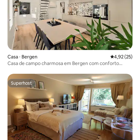
Casa ⋅ Bergen
4,92 de uma a
4,92 (25)
Casa de campo charmosa em Bergen com conforto
moderno
Superhost
Superhost