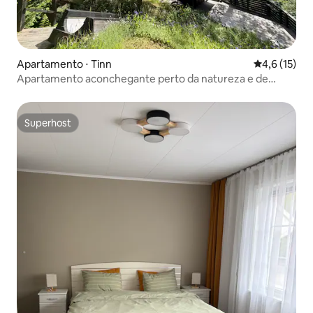
Apartamento ⋅ Tinn
4,6 de uma a
4,6 (15)
Apartamento aconchegante perto da natureza e de
pontos turísticos
Superhost
Superhost