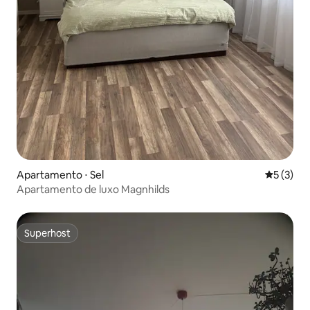
Apartamento ⋅ Sel
5 de uma 
5 (3)
Apartamento de luxo Magnhilds
Superhost
Superhost