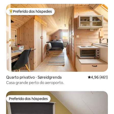
histórias
Preferido dos hóspedes
Entre os melhores preferidos dos hóspedes
Quarto privativo ⋅ Søreidgrenda
4,96 de uma av
4,96 (461)
Casa grande perto do aeroporto.
Preferido dos hóspedes
Preferido dos hóspedes