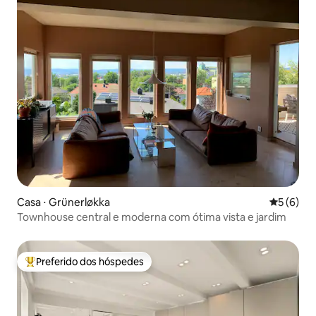
Casa ⋅ Grünerløkka
5 de uma 
5 (6)
Townhouse central e moderna com ótima vista e jardim
Preferido dos hóspedes
Entre os melhores preferidos dos hóspedes