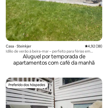
Casa ⋅ Steinkjer
4,92 de uma a
4,92 (38)
Idílio de verão à beira-mar – perfeito para férias em
Aluguel por temporada de
família!
apartamentos com café da manhã
Preferido dos hóspedes
Preferido dos hóspedes