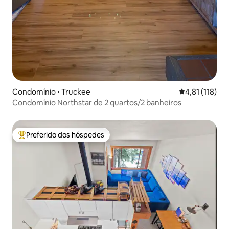
Condomínio ⋅ Truckee
4,81 de uma av
4,81 (118)
Condomínio Northstar de 2 quartos/2 banheiros
Preferido dos hóspedes
Entre os melhores preferidos dos hóspedes