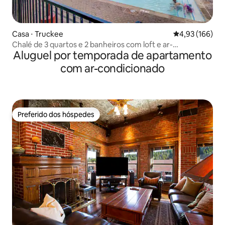
Casa ⋅ Truckee
4,93 de uma av
4,93 (166)
Chalé de 3 quartos e 2 banheiros com loft e ar-
Aluguel por temporada de apartamento
condicionado em Northstar
com ar-condicionado
Preferido dos hóspedes
Preferido dos hóspedes