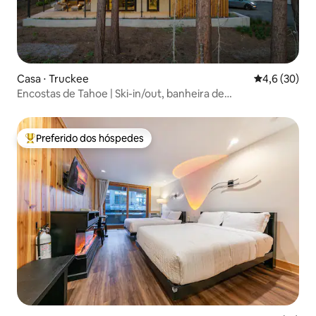
Casa ⋅ Truckee
4,6 de uma a
4,6 (30)
Encostas de Tahoe | Ski-in/out, banheira de
hidromassagem, churrasqueira e fogueira
Preferido dos hóspedes
Entre os melhores preferidos dos hóspedes