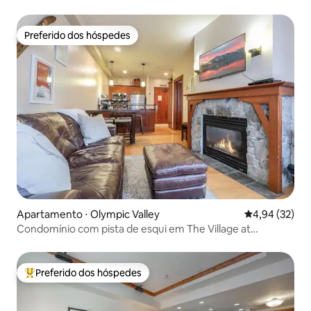
elétricos
Preferido dos hóspedes
Preferido dos hóspedes
Apartamento ⋅ Olympic Valley
4,94 de uma a
4,94 (32)
Condomínio com pista de esqui em The Village at
Palisades Tahoe
Preferido dos hóspedes
Entre os melhores preferidos dos hóspedes