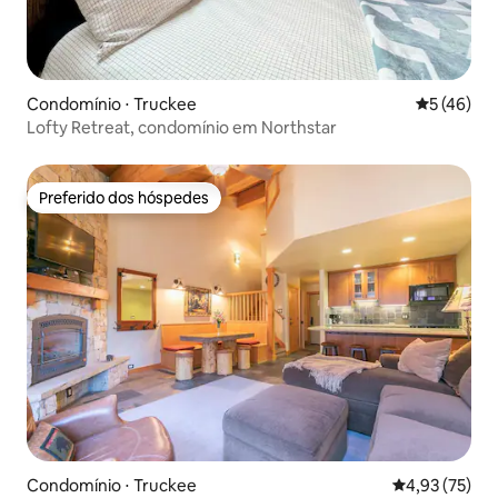
Condomínio ⋅ Truckee
5 de uma a
5 (46)
Lofty Retreat, condomínio em Northstar
Preferido dos hóspedes
Preferido dos hóspedes
Condomínio ⋅ Truckee
4,93 de uma a
4,93 (75)