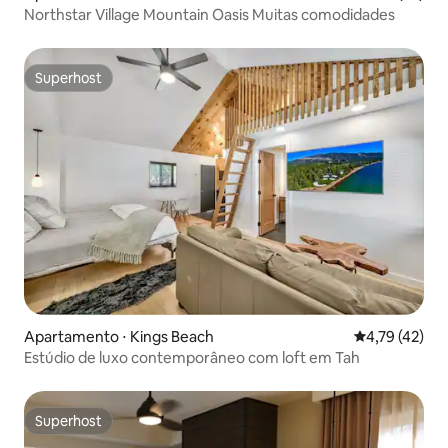
Northstar Village Mountain Oasis Muitas comodidades
Superhost
Superhost
Apartamento ⋅ Kings Beach
4,79 de uma a
4,79 (42)
Estúdio de luxo contemporâneo com loft em Tah
Superhost
Superhost