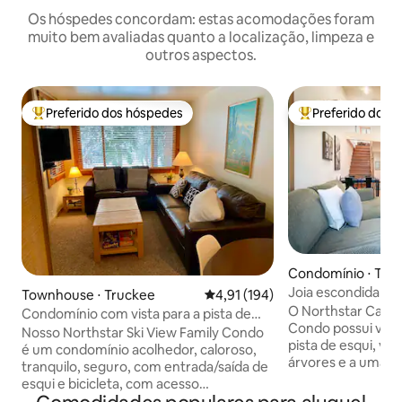
Os hóspedes concordam: estas acomodações foram
muito bem avaliadas quanto a localização, limpeza e
outros aspectos.
Preferido dos hóspedes
Preferido dos 
Entre os melhores preferidos dos hóspedes
Entre os melhore
Condomínio ⋅ Tru
Joia escondida re
Townhouse ⋅ Truckee
4,91 de uma avaliação média de 
4,91 (194)
com entrada/saída
O Northstar Califor
Condomínio com vista para a pista de
Northstar
Condo possui verd
esqui Northstar (seguro, entrada e saída
Nosso Northstar Ski View Family Condo
pista de esqui, vis
para esqui/bicicleta)
é um condomínio acolhedor, caloroso,
árvores e a uma cu
tranquilo, seguro, com entrada/saída de
Northstar Villag
esqui e bicicleta, com acesso
gosto com comod
conveniente ao World Class Northstar