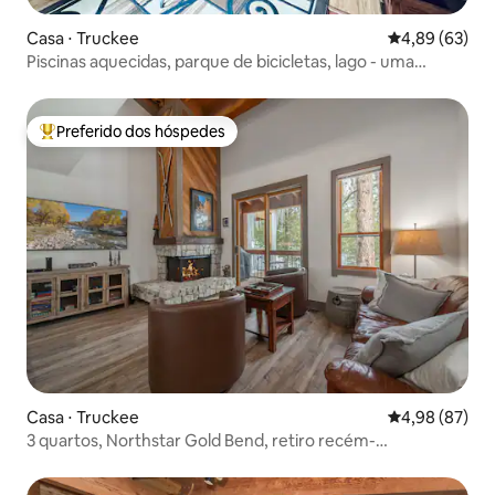
Casa ⋅ Truckee
4,89 de uma a
4,89 (63)
Piscinas aquecidas, parque de bicicletas, lago - uma
verdadeira semana em Tahoe!
Preferido dos hóspedes
Entre os melhores preferidos dos hóspedes
Casa ⋅ Truckee
4,98 de uma a
4,98 (87)
3 quartos, Northstar Gold Bend, retiro recém-
remodelado