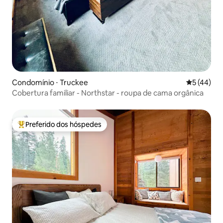
Condomínio ⋅ Truckee
5 de uma a
5 (44)
Cobertura familiar - Northstar - roupa de cama orgânica
Preferido dos hóspedes
Entre os melhores preferidos dos hóspedes