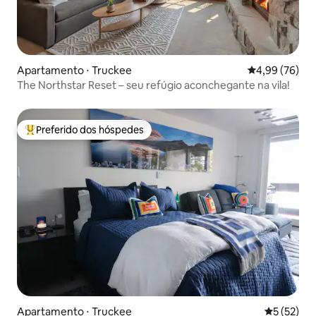
Apartamento ⋅ Truckee
4,99 de uma a
4,99 (76)
The Northstar Reset – seu refúgio aconchegante na vila!
Preferido dos hóspedes
Entre os melhores preferidos dos hóspedes
Apartamento ⋅ Truckee
5 de uma a
5 (52)