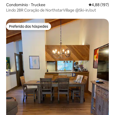
Condomínio ⋅ Truckee
4,88 de uma av
4,88 (197)
Lindo 2BR Coração de NorthstarVillage @Ski-in/out
Preferido dos hóspedes
Preferido dos hóspedes