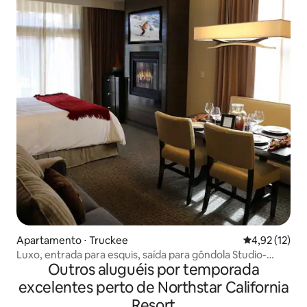
Apartamento ⋅ Truckee
4,92 de uma a
4,92 (12)
Luxo, entrada para esquis, saída para gôndola Studio-
Outros aluguéis por temporada
Northstar Lodge
excelentes perto de Northstar California
Resort