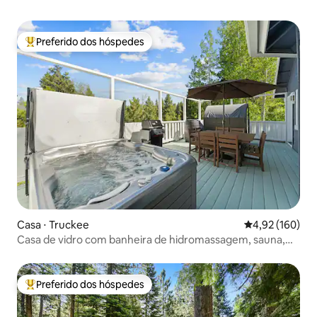
Preferido dos hóspedes
Entre os melhores preferidos dos hóspedes
Casa ⋅ Truckee
4,92 de uma av
4,92 (160)
Casa de vidro com banheira de hidromassagem, sauna,
academia
Preferido dos hóspedes
Entre os melhores preferidos dos hóspedes