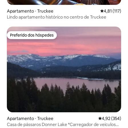
Apartamento ⋅ Truckee
4,81 de uma av
4,81 (117)
Lindo apartamento histórico no centro de Truckee
Preferido dos hóspedes
Preferido dos hóspedes
Apartamento ⋅ Truckee
4,92 de uma av
4,92 (354)
Casa de pássaros Donner Lake *Carregador de veículos