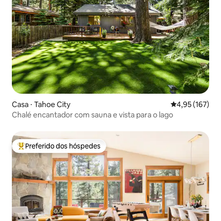
Casa ⋅ Tahoe City
4,95 de uma av
4,95 (167)
Chalé encantador com sauna e vista para o lago
Preferido dos hóspedes
Entre os melhores preferidos dos hóspedes