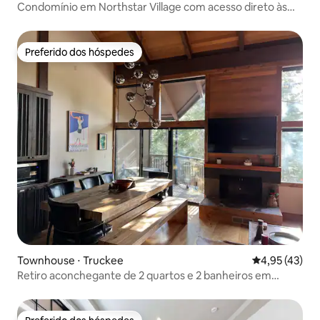
Condomínio em Northstar Village com acesso direto às
pistas de esqui
Preferido dos hóspedes
Preferido dos hóspedes
Townhouse ⋅ Truckee
4,95 de uma a
4,95 (43)
Retiro aconchegante de 2 quartos e 2 banheiros em
Northstar