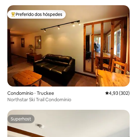
Preferido dos hóspedes
Entre os melhores preferidos dos hóspedes
Condomínio ⋅ Truckee
4,93 de uma av
4,93 (302)
Northstar Ski Trail Condomínio
Superhost
Superhost