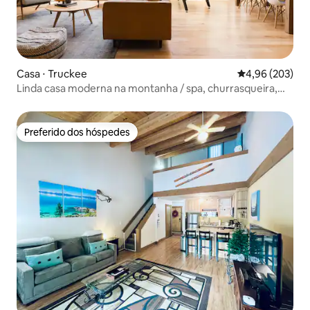
Casa ⋅ Truckee
4,96 de uma ava
4,96 (203)
Linda casa moderna na montanha / spa, churrasqueira,
cozinha do chef
Preferido dos hóspedes
Preferido dos hóspedes