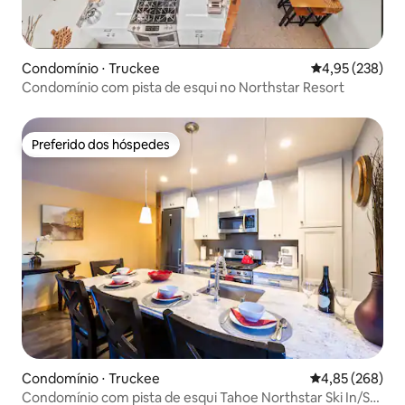
Condomínio ⋅ Truckee
4,95 de uma av
4,95 (238)
Condomínio com pista de esqui no Northstar Resort
Preferido dos hóspedes
Preferido dos hóspedes
Condomínio ⋅ Truckee
4,85 de uma ava
4,85 (268)
Condomínio com pista de esqui Tahoe Northstar Ski In/Ski