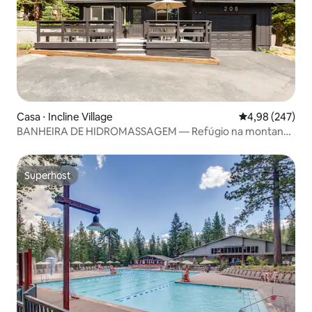
Casa ⋅ Incline Village
4,98 de uma ava
4,98 (247)
BANHEIRA DE HIDROMASSAGEM — Refúgio na montanha
Tahoe!
Superhost
Superhost