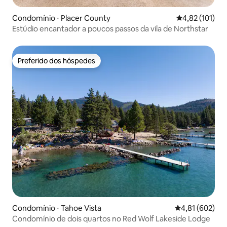
Condomínio ⋅ Placer County
4,82 de uma av
4,82 (101)
Estúdio encantador a poucos passos da vila de Northstar
Preferido dos hóspedes
Preferido dos hóspedes
Condomínio ⋅ Tahoe Vista
4,81 de uma av
4,81 (602)
Condomínio de dois quartos no Red Wolf Lakeside Lodge