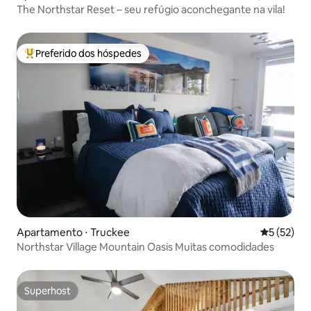
The Northstar Reset – seu refúgio aconchegante na vila!
Preferido dos hóspedes
Entre os melhores preferidos dos hóspedes
Apartamento ⋅ Truckee
5 de uma a
5 (52)
Northstar Village Mountain Oasis Muitas comodidades
Superhost
Superhost