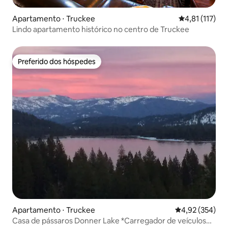
Apartamento ⋅ Truckee
4,81 de uma av
4,81 (117)
Lindo apartamento histórico no centro de Truckee
Preferido dos hóspedes
Preferido dos hóspedes
Apartamento ⋅ Truckee
4,92 de uma av
4,92 (354)
Casa de pássaros Donner Lake *Carregador de veículos