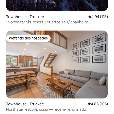
Townhouse ⋅ Truckee
4,94 de uma av
4,94 (118)
*NorthStar Ski Resort 2 quartos 1 e 1/2 banheiro
condomínio
Preferido dos hóspedes
Preferido dos hóspedes
Townhouse ⋅ Truckee
4,86 de uma av
4,86 (105)
Northstar: esqui/piscina — recém-reformado