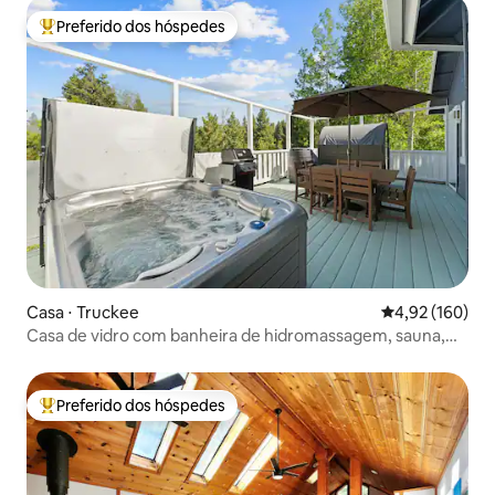
Preferido dos hóspedes
Entre os melhores preferidos dos hóspedes
Casa ⋅ Truckee
4,92 de uma av
4,92 (160)
Casa de vidro com banheira de hidromassagem, sauna,
academia
Preferido dos hóspedes
Entre os melhores preferidos dos hóspedes