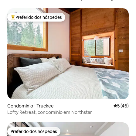
Preferido dos hóspedes
Entre os melhores preferidos dos hóspedes
Condomínio ⋅ Truckee
5 de uma a
5 (46)
Lofty Retreat, condomínio em Northstar
Preferido dos hóspedes
Preferido dos hóspedes