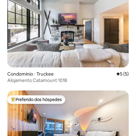
Condomínio ⋅ Truckee
5 de uma 
5 (5)
Alojamento Catamount 101B
Preferido dos hóspedes
Entre os melhores preferidos dos hóspedes