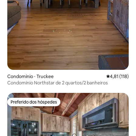
Condomínio ⋅ Truckee
4,81 de uma av
4,81 (118)
Condomínio Northstar de 2 quartos/2 banheiros
Preferido dos hóspedes
Preferido dos hóspedes