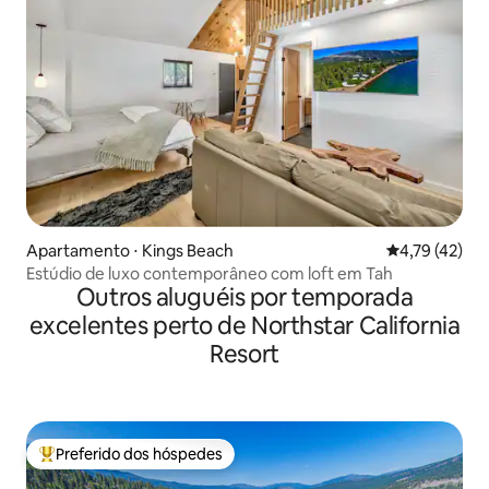
Apartamento ⋅ Kings Beach
4,79 de uma a
4,79 (42)
Estúdio de luxo contemporâneo com loft em Tah
Outros aluguéis por temporada
excelentes perto de Northstar California
Resort
Preferido dos hóspedes
Entre os melhores preferidos dos hóspedes