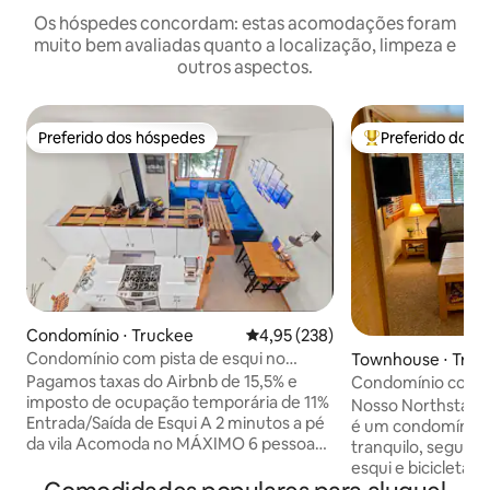
Os hóspedes concordam: estas acomodações foram
muito bem avaliadas quanto a localização, limpeza e
outros aspectos.
Preferido dos hóspedes
Preferido dos 
Preferido dos hóspedes
Entre os melhore
Condomínio ⋅ Truckee
4,95 de uma avaliação média de 
4,95 (238)
Condomínio com pista de esqui no
Townhouse ⋅ Truc
Northstar Resort
Pagamos taxas do Airbnb de 15,5% e
Condomínio com vi
imposto de ocupação temporária de 11%
esqui Northstar (s
Nosso Northstar S
Entrada/Saída de Esqui A 2 minutos a pé
para esqui/biciclet
é um condomínio a
da vila Acomoda no MÁXIMO 6 pessoas,
tranquilo, seguro
5 camas 1 Suíte Master com cama queen
esqui e bicicleta,
size 4 camas de solteiro em loft -
conveniente ao Wo