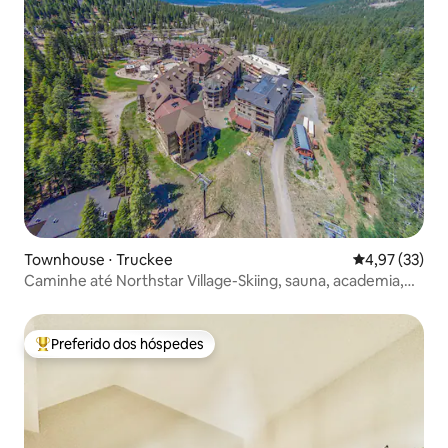
Townhouse ⋅ Truckee
4,97 de uma a
4,97 (33)
Caminhe até Northstar Village-Skiing, sauna, academia,
piscina
Preferido dos hóspedes
Entre os melhores preferidos dos hóspedes