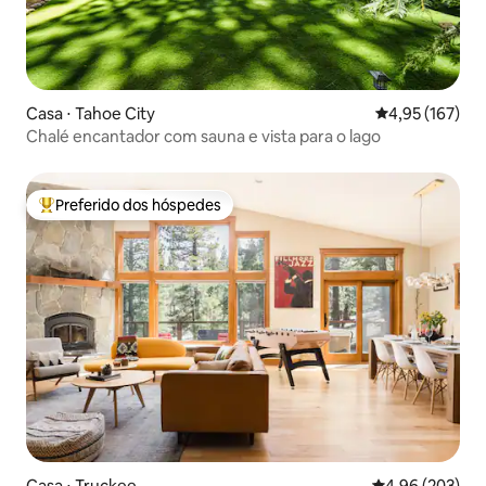
Casa ⋅ Tahoe City
4,95 de uma av
4,95 (167)
Chalé encantador com sauna e vista para o lago
Preferido dos hóspedes
Entre os melhores preferidos dos hóspedes
Casa ⋅ Truckee
4,96 de uma ava
4,96 (203)