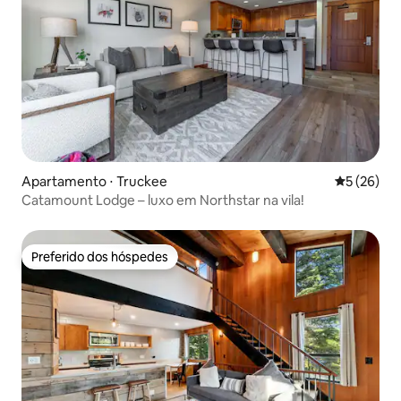
Apartamento ⋅ Truckee
5 de uma a
5 (26)
Catamount Lodge – luxo em Northstar na vila!
Preferido dos hóspedes
Preferido dos hóspedes