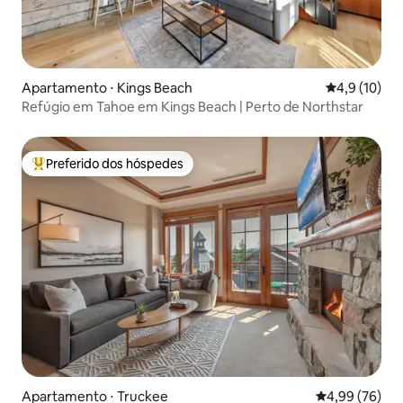
Apartamento ⋅ Kings Beach
4,9 de uma a
4,9 (10)
Refúgio em Tahoe em Kings Beach | Perto de Northstar
Preferido dos hóspedes
Entre os melhores preferidos dos hóspedes
Apartamento ⋅ Truckee
4,99 de uma a
4,99 (76)