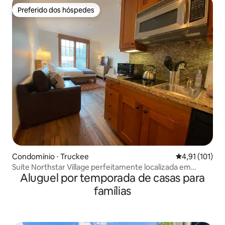
Preferido dos hóspedes
Preferido dos hóspedes
Condomínio ⋅ Truckee
4,91 de uma av
4,91 (101)
Suíte Northstar Village perfeitamente localizada em
Aluguel por temporada de casas para
Tahoe
famílias