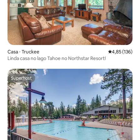
Casa ⋅ Truckee
4,85 de uma av
4,85 (136)
Linda casa no lago Tahoe no Northstar Resort!
Superhost
Superhost