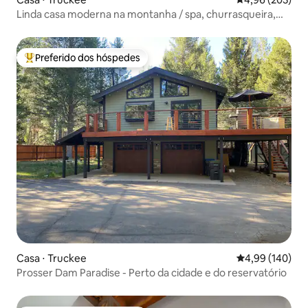
Linda casa moderna na montanha / spa, churrasqueira,
cozinha do chef
Preferido dos hóspedes
Entre os melhores preferidos dos hóspedes
Casa ⋅ Truckee
4,99 de uma av
4,99 (140)
Prosser Dam Paradise - Perto da cidade e do reservatório