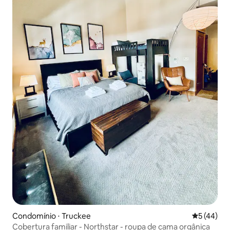
Condomínio ⋅ Truckee
5 de uma a
5 (44)
Cobertura familiar - Northstar - roupa de cama orgânica