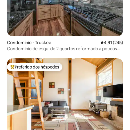
Condomínio ⋅ Truckee
4,91 de uma av
4,91 (245)
Condomínio de esqui de 2 quartos reformado a poucos
passos de Northstar
Preferido dos hóspedes
Entre os melhores preferidos dos hóspedes