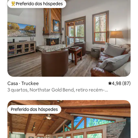
Preferido dos hóspedes
Entre os melhores preferidos dos hóspedes
Casa ⋅ Truckee
4,98 de uma a
4,98 (87)
3 quartos, Northstar Gold Bend, retiro recém-
remodelado
Preferido dos hóspedes
Preferido dos hóspedes