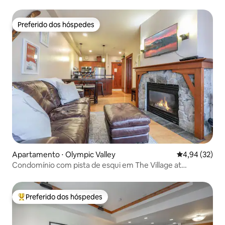
elétricos
Preferido dos hóspedes
Preferido dos hóspedes
Apartamento ⋅ Olympic Valley
4,94 de uma a
4,94 (32)
Condomínio com pista de esqui em The Village at
Palisades Tahoe
Preferido dos hóspedes
Entre os melhores preferidos dos hóspedes