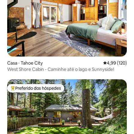
Casa ⋅ Tahoe City
4,99 de uma av
4,99 (120)
West Shore Cabin - Caminhe até o lago e Sunnyside!
Preferido dos hóspedes
Entre os melhores preferidos dos hóspedes