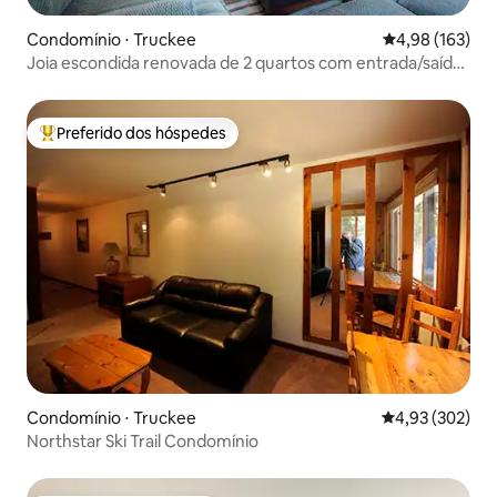
Condomínio ⋅ Truckee
4,98 de uma av
4,98 (163)
Joia escondida renovada de 2 quartos com entrada/saída
de esqui em Northstar
Preferido dos hóspedes
Entre os melhores preferidos dos hóspedes
Condomínio ⋅ Truckee
4,93 de uma av
4,93 (302)
Northstar Ski Trail Condomínio