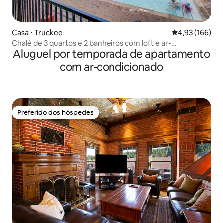
Casa ⋅ Truckee
4,93 de uma av
4,93 (166)
Chalé de 3 quartos e 2 banheiros com loft e ar-
Aluguel por temporada de apartamento
condicionado em Northstar
com ar-condicionado
Preferido dos hóspedes
Preferido dos hóspedes