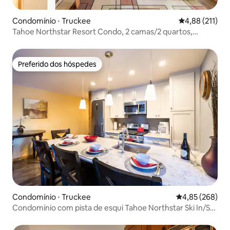
Condomínio ⋅ Truckee
4,88 de uma av
4,88 (211)
Tahoe Northstar Resort Condo, 2 camas/2 quartos,
acomoda 6
Preferido dos hóspedes
Preferido dos hóspedes
Condomínio ⋅ Truckee
4,85 de uma ava
4,85 (268)
Condomínio com pista de esqui Tahoe Northstar Ski In/Ski
Out