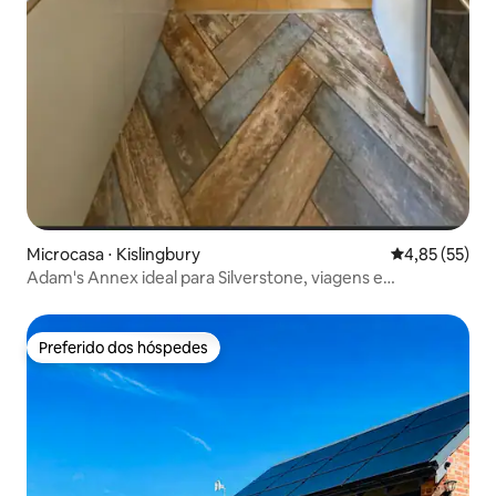
Microcasa ⋅ Kislingbury
4,85 de uma a
4,85 (55)
Adam's Annex ideal para Silverstone, viagens e
caminhadas
Preferido dos hóspedes
Preferido dos hóspedes