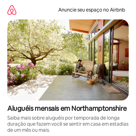
Pular
para
Anuncie seu espaço no Airbnb
o
conteúdo
Aluguéis mensais em Northamptonshire
Saiba mais sobre aluguéis por temporada de longa
duração que fazem você se sentir em casa em estadias
de um mês ou mais.