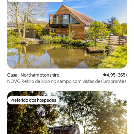
Entre os melhores preferidos dos hóspedes
Casa ⋅ Northamptonshire
4,95 de uma av
4,95 (365)
NOVO Retiro de luxo no campo com vistas deslumbrantes
Preferido dos hóspedes
Preferido dos hóspedes