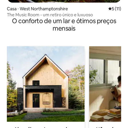
Casa ⋅ West Northamptonshire
5 de uma a
5 (11)
The Music Room - um retiro único e luxuoso
O conforto de um lar e ótimos preços
mensais