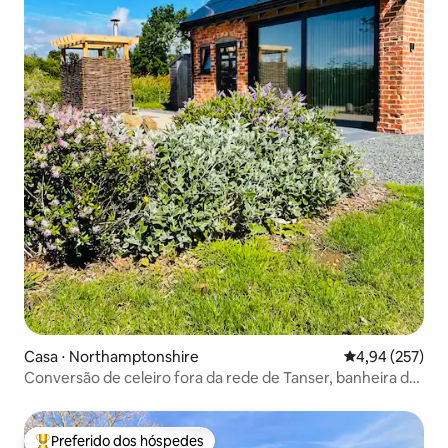
Casa ⋅ Northamptonshire
4,94 de uma av
4,94 (257)
Conversão de celeiro fora da rede de Tanser, banheira de
hidromassagem coberta
Preferido dos hóspedes