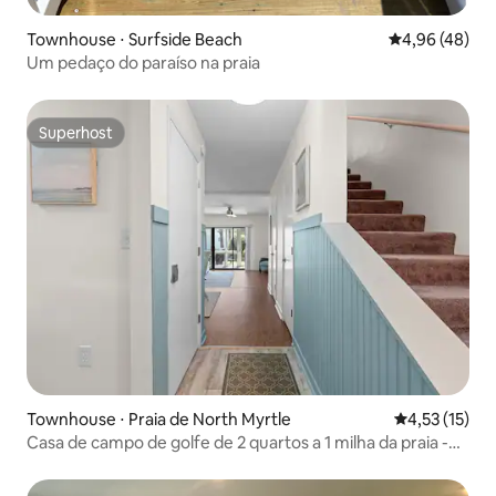
Townhouse ⋅ Surfside Beach
4,96 de uma a
4,96 (48)
Um pedaço do paraíso na praia
Superhost
Superhost
Townhouse ⋅ Praia de North Myrtle
4,53 de uma a
4,53 (15)
Casa de campo de golfe de 2 quartos a 1 milha da praia -
Estadias para cães GRÁTIS