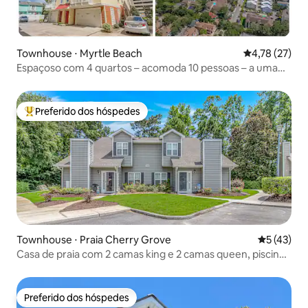
Townhouse ⋅ Myrtle Beach
4,78 de uma a
4,78 (27)
Espaçoso com 4 quartos – acomoda 10 pessoas – a uma
caminhada da praia – 7401
Preferido dos hóspedes
Entre os melhores preferidos dos hóspedes
Townhouse ⋅ Praia Cherry Grove
5 de uma a
5 (43)
Casa de praia com 2 camas king e 2 camas queen, piscina
e playground
Preferido dos hóspedes
Preferido dos hóspedes