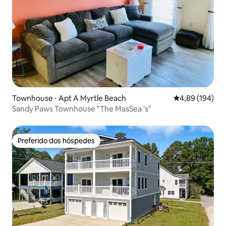
Townhouse ⋅ Apt A Myrtle Beach
4,89 de uma av
4,89 (194)
Sandy Paws Townhouse "The MasSea 's"
Preferido dos hóspedes
Preferido dos hóspedes