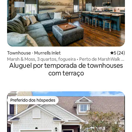
Townhouse ⋅ Murrells Inlet
5 de uma a
5 (24)
Marsh & Moss, 3 quartos, fogueira • Perto de MarshWalk •
Aluguel por temporada de townhouses
Golfe
com terraço
Preferido dos hóspedes
Preferido dos hóspedes