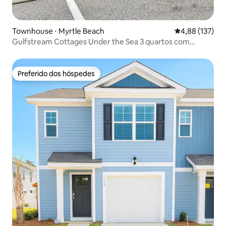
Townhouse ⋅ Myrtle Beach
4,88 de uma av
4,88 (137)
Gulfstream Cottages Under the Sea 3 quartos com
piscina
Preferido dos hóspedes
Preferido dos hóspedes