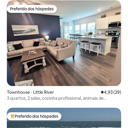
Preferido dos hóspedes
Preferido dos hóspedes
Townhouse ⋅ Little River
4,93 de uma a
4,93 (29)
3 quartos, 2 salas, cozinha profissional, animais de
estimação permitidos
Preferido dos hóspedes
Entre os melhores preferidos dos hóspedes