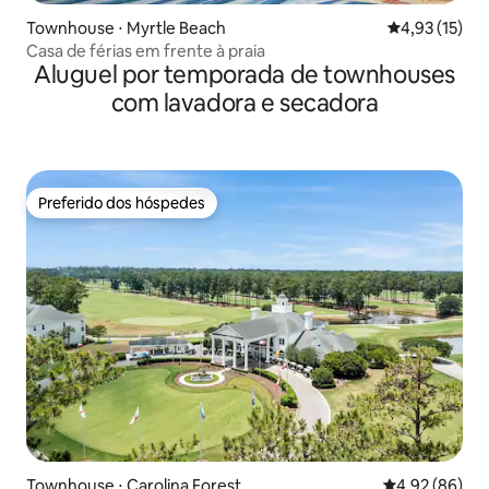
Townhouse ⋅ Myrtle Beach
4,93 de uma a
4,93 (15)
Casa de férias em frente à praia
Aluguel por temporada de townhouses
com lavadora e secadora
Preferido dos hóspedes
Preferido dos hóspedes
Townhouse ⋅ Carolina Forest
4,92 de uma a
4,92 (86)