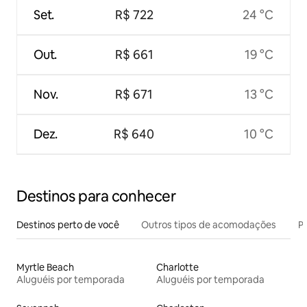
Set.
R$ 722
24 °C
Out.
R$ 661
19 °C
Nov.
R$ 671
13 °C
Dez.
R$ 640
10 °C
Destinos para conhecer
Destinos perto de você
Outros tipos de acomodações
Pr
Myrtle Beach
Charlotte
Aluguéis por temporada
Aluguéis por temporada