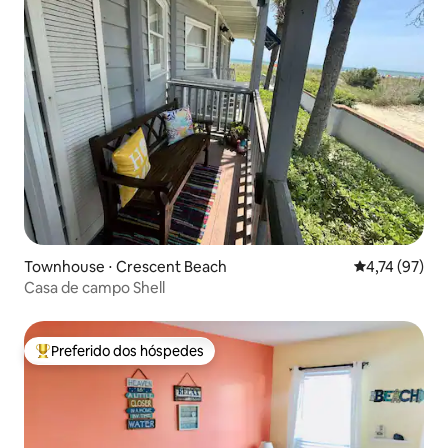
Townhouse ⋅ Crescent Beach
4,74 de uma a
4,74 (97)
Casa de campo Shell
Preferido dos hóspedes
Entre os melhores preferidos dos hóspedes