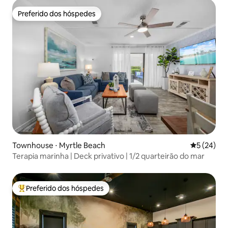
Preferido dos hóspedes
Preferido dos hóspedes
Townhouse ⋅ Myrtle Beach
5 de uma a
5 (24)
Terapia marinha | Deck privativo | 1/2 quarteirão do mar
Preferido dos hóspedes
Entre os melhores preferidos dos hóspedes