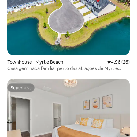
Townhouse ⋅ Myrtle Beach
4,96 de uma a
4,96 (26)
Casa geminada familiar perto das atrações de Myrtle
Beach
Superhost
Superhost