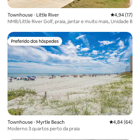
Townhouse ⋅ Little River
4,94 de uma a
4,94 (17)
NMB/Little River Golf, praia, jantar e muito mais, Unidade B
Preferido dos hóspedes
Preferido dos hóspedes
Townhouse ⋅ Myrtle Beach
4,84 de uma av
4,84 (64)
Moderno 3 quartos perto da praia