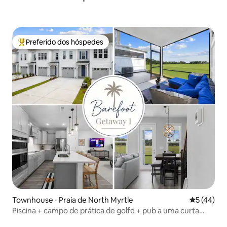
Preferido dos hóspedes
Entre os melhores preferidos dos hóspedes
Townhouse ⋅ Praia de North Myrtle
5 de uma a
5 (44)
Piscina + campo de prática de golfe + pub a uma curta
distância a pé