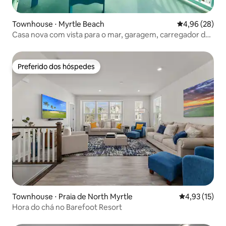
Townhouse ⋅ Myrtle Beach
4,96 de uma a
4,96 (28)
Casa nova com vista para o mar, garagem, carregador de
veículos elétricos e calçadão
Preferido dos hóspedes
Preferido dos hóspedes
Townhouse ⋅ Praia de North Myrtle
4,93 de uma a
4,93 (15)
Hora do chá no Barefoot Resort