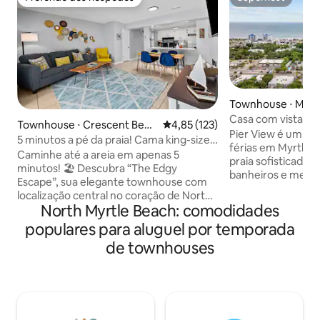
Preferido dos hóspedes
Superhost
Townhouse ⋅ Myrt
Casa com vista pa
Townhouse ⋅ Crescent Beac
4,85 de uma avaliação média de 
4,85 (123)
pessoas | Aceita 
Pier View é um NO
h
5 minutos a pé da praia! Cama king-size
férias em Myrtle 
e pátio privativo
Caminhe até a areia em apenas 5
praia sofisticada 
minutos! 🏖️ Descubra “The Edgy
banheiros e meio, 
Escape”, sua elegante townhouse com
quarteirões da ar
localização central no coração de North
animais de estima
North Myrtle Beach: comodidades
Myrtle Beach. Em frente ao Barefoot
para 10 pessoas, e
Landing, oferecemos o equilíbrio
populares para aluguel por temporada
com um espaço de
perfeito entre descanso à beira-mar e
office, TVs intelig
de townhouses
fácil acesso aos melhores comércios e
velocidade, uma c
restaurantes. ✅ 5 minutos a pé da praia
abastecida, churra
✅ Cama king + 2 camas de casal ✅ Wi-Fi
garagem privativa
rápido + mesa de trabalho exclusiva ✅
estacionamento n
Pátio com iluminação solar Máquina ✅ de
até os restaurante
lavar/secar na unidade ✅ 2 vagas de