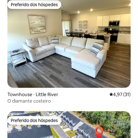
Preferido dos hóspedes
Preferido dos hóspedes
Townhouse ⋅ Little River
4,97 de uma a
4,97 (31)
O diamante costeiro
Preferido dos hóspedes
Preferido dos hóspedes