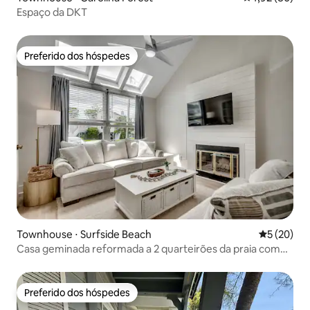
Espaço da DKT
Preferido dos hóspedes
Preferido dos hóspedes
Townhouse ⋅ Surfside Beach
5 de uma a
5 (20)
Casa geminada reformada a 2 quarteirões da praia com
carrinho de golfe incluso!
Preferido dos hóspedes
Preferido dos hóspedes