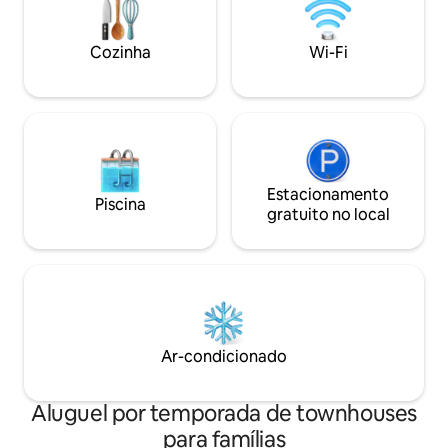
calçadão e o SkyW
estacionamento exclusivas Limpo,
profissionalmente 
aconchegante e perfeitamente
uma estadia de 5 e
Cozinha
Wi-Fi
preparado para sua próxima
escapadinha à beira-mar. Reserve agora!
Estacionamento
Piscina
gratuito no local
Ar-condicionado
Aluguel por temporada de townhouses
para famílias