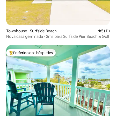
Townhouse ⋅ Surfside Beach
5 de uma a
5 (11)
Nova casa geminada - 2mi. para Surfside Pier Beach & Golf
Preferido dos hóspedes
Entre os melhores preferidos dos hóspedes