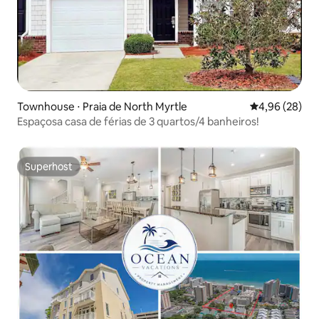
Townhouse ⋅ Praia de North Myrtle
4,96 de uma a
4,96 (28)
Espaçosa casa de férias de 3 quartos/4 banheiros!
Superhost
Superhost