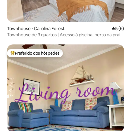
Townhouse ⋅ Carolina Forest
5 de uma 
5 (6)
Townhouse de 3 quartos | Acesso à piscina, perto da praia
e de atrações
Preferido dos hóspedes
Entre os melhores preferidos dos hóspedes