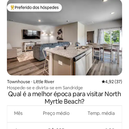
Preferido dos hóspedes
Entre os melhores preferidos dos hóspedes
Townhouse ⋅ Little River
4,92 de uma a
4,92 (37)
Hospede-se e divirta-se em Sandridge
Qual é a melhor época para visitar North
Myrtle Beach?
Mês
Preço médio
Temp. média