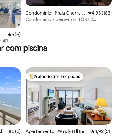
ções
Condomínio ⋅ Praia Cherry G
4,93 de uma avaliação 
4,93 (183)
rove
Condomínio à beira-mar 3 QRT 2
BANHEIROS em Cherry Grove
5 de uma avaliação média de 5, 6 avaliações
5 (6)
al|1
r com piscina
Preferido dos hóspedes
Entre os melhores preferidos dos hóspedes
ções
ch
5 de uma avaliação média de 5, 3 avaliações
5 (3)
Apartamento ⋅ Windy Hill Bea
4,92 de uma avaliação
4,92 (51)