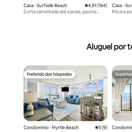
Casa ⋅ Surfside Beach
4,91 de uma avaliação m
4,91 (164)
Casa ⋅ Su
Curta caminhada até a praia, piscina
Piscina p
privativa, Wi-Fi rápido!
de hidrom
praia
Aluguel por 
Preferido dos hóspedes
Superho
Preferido dos hóspedes
Superho
Condomínio ⋅ Myrtle Beach
5 de uma avaliação
5 (9)
Condomíni