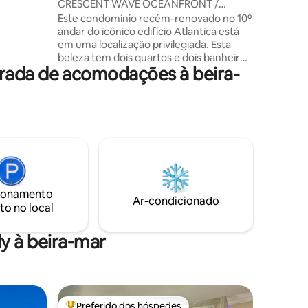
CRESCENT WAVE OCEANFRONT /
ina -
Localização PRIVILEGIADA
Este condomínio recém-renovado no 10º
andar do icônico edifício Atlantica está
rios
em uma localização privilegiada. Esta
beleza tem dois quartos e dois banheiros
ole - Na
rada de acomodações à beira-
com máquina de lavar e secar roupa. A
cozinha totalmente nova tem tudo o que
as.
você precisa para cozinhar. A elegante
sala de estar e o quarto principal são
perfeitos para assistir à costa ou à noite
de cinema. Aproveite um tempo de
qualidade na ENORME varanda privada
assistindo ao nascer do sol de tirar o
fôlego ou faça caminhadas na praia.
Calçadão, comida e entretenimento a
ionamento
Ar-condicionado
uma curta distância a pé. Que DELÍCIA 🏖️
to no local
y à beira-mar
Preferido dos hóspedes