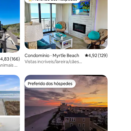
Entre os melhores preferidos dos hóspedes
ções
Condomínio ⋅ Myrtle Beach
4,92 de uma avaliação 
4,92 (129)
,83 de uma avaliação média de 5, 166 avaliações
4,83 (166)
Vistas incríveis/lareira/cães
animais de
permitidos/observatório Sunburst
a
Preferido dos hóspedes
Preferido dos hóspedes