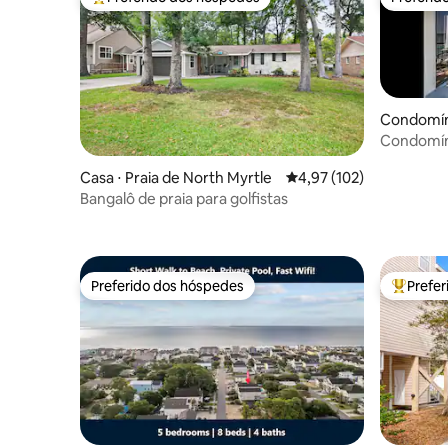
Entre os melhores preferidos dos hóspedes
Preferid
Condomíni
Condomíni
16º andar!
Casa ⋅ Praia de North Myrtle
4,97 de uma avaliação m
4,97 (102)
Bangalô de praia para golfistas
Preferido dos hóspedes
Prefe
Preferido dos hóspedes
Entre os