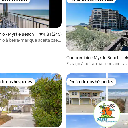
o dos hóspedes
Preferido dos hóspedes
o ⋅ Myrtle Beach
4,81 de uma avaliação média de 5, 245 avalia
4,81 (245)
o à beira-mar que aceita cães,
édia de 5, 102 avaliações
Condomínio ⋅ Myrtle Beach
4
Espaço à beira-mar que aceita 
estimação com vista da varand
rido dos hóspedes
Preferido dos hóspedes
 melhores preferidos dos hóspedes
Preferido dos hóspedes