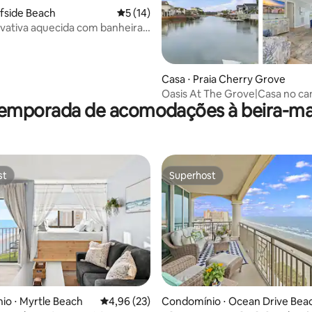
édia de 5, 164 avaliações
rfside Beach
5 de uma avaliação média de 5, 14 avalia
5 (14)
rivativa aquecida com banheira
assagem, 1 minuto a pé da
Casa ⋅ Praia Cherry Grove
Oasis At The Grove|Casa no can
temporada de acomodações à beira-ma
quarteirão da praia
st
Superhost
st
Superhost
 média de 5, 9 avaliações
o ⋅ Myrtle Beach
4,96 de uma avaliação média de 5, 23 avalia
4,96 (23)
Condomínio ⋅ Ocean Drive Bea