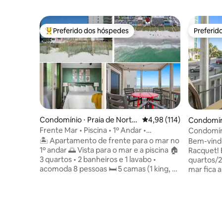
Preferido dos hóspedes
Preferid
Entre os melhores preferidos dos hóspedes
Preferid
Condomínio ⋅ Praia de North
4,98 de uma avaliação m
4,98 (114)
Condomíni
Myrtle
each
Frente Mar • Piscina • 1º Andar •
Condomíni
Acomoda 8 • Vistas
o mar - a
🏝️ Apartamento de frente para o mar no
Bem-vind
1º andar 🌅 Vista para o mar e a piscina 🏠
Racquet! 
3 quartos • 2 banheiros e 1 lavabo •
quartos/2
acomoda 8 pessoas 🛏️ 5 camas (1 king, 2
mar fica 
queen, beliches de solteiro) 🏊 Piscina
North Myr
(sazonal) ⛱️ Equipamentos de praia
de granit
(cadeiras, guarda-sóis, brinquedos) 🍽️
inoxidáve
Cozinha completa com máquina de lavar
toda a ac
louça Máquina de🫧 lavar e secadora 💻
Comece o