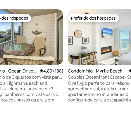
o dos hóspedes
Preferido dos hóspedes
o dos hóspedes
Preferido dos hóspedes
édia de 5, 114 avaliações
o ⋅ Ocean Drive B
4,89 de uma avaliação média de 5, 188 avalia
4,89 (188)
Condomínio ⋅ Myrtle Beach
4
o de 3 quartos com vista para
Couples Oceanfront Escape- 
 poucos passos da praia
903 NT
o a Tilghman Beach and
O refúgio perfeito para relaxar
Esta elegante unidade de 3
aproveitar o sol, a areia e o surf. Est
,5 banheiros com vista para o
apartamento no 9º andar está
a poucos passos da praia em
configurado para a escapadinha
tle Beach. Aproveite bancadas
na praia. Nós até fornecemos duas
o, eletrodomésticos de aço
cadeiras de praia para relaxar n
l, piso de azulejos moderno em
Seawatch Resort Torre Norte 
omodação e muito mais.
903 -Remodelado -Frente para o mar -
 dia tomando café na varanda
Conceito aberto -Cama king -