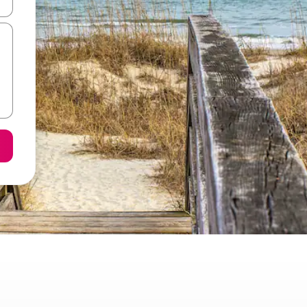
ore-os usando as seta para cima e para baixo do teclado ou tocando e