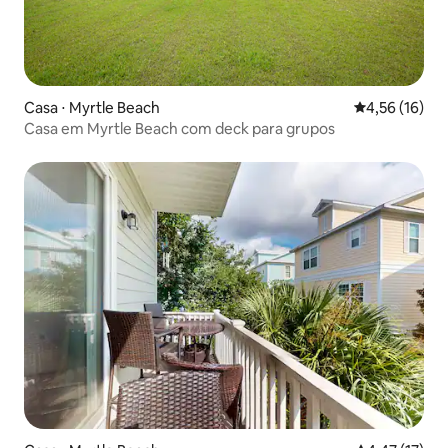
Casa ⋅ Myrtle Beach
4,56 de uma a
4,56 (16)
Casa em Myrtle Beach com deck para grupos