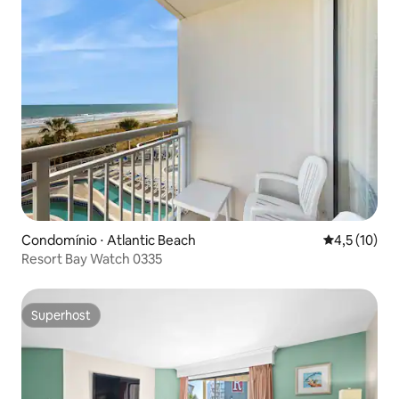
Condomínio ⋅ Atlantic Beach
4,5 de uma a
4,5 (10)
Resort Bay Watch 0335
Superhost
Superhost