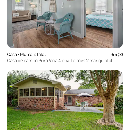
Casa ⋅ Murrells Inlet
5 de uma 
5 (3)
Casa de campo Pura Vida 4 quarteirões 2 mar quintal
cercado