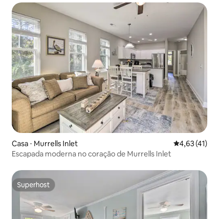
Casa ⋅ Murrells Inlet
4,63 de uma a
4,63 (41)
Escapada moderna no coração de Murrells Inlet
Superhost
Superhost