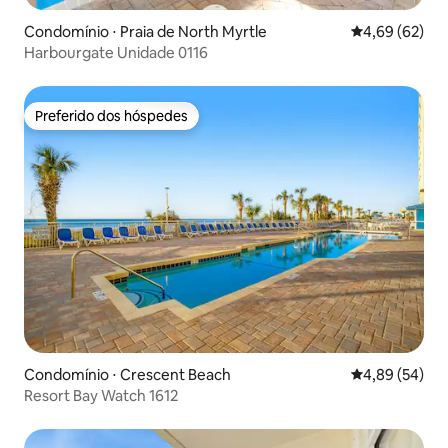
Condomínio ⋅ Praia de North Myrtle
4,69 de uma a
4,69 (62)
Harbourgate Unidade 0116
Preferido dos hóspedes
Preferido dos hóspedes
Condomínio ⋅ Crescent Beach
4,89 de uma a
4,89 (54)
Resort Bay Watch 1612