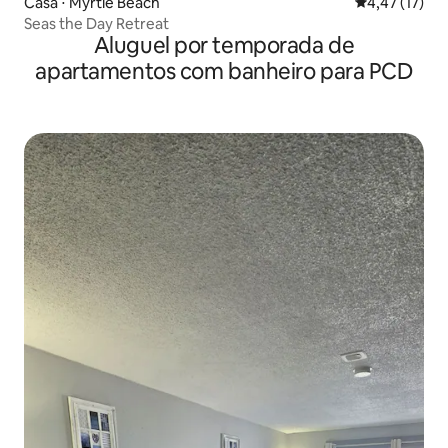
Casa ⋅ Myrtle Beach
4,47 de uma a
4,47 (17)
Seas the Day Retreat
Aluguel por temporada de
apartamentos com banheiro para PCD