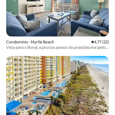
Condomínio ⋅ Myrtle Beach
4,77 de uma a
4,77 (22)
Vista para o litoral, a poucos passos da praia/piscina (pelo
Beach Star)