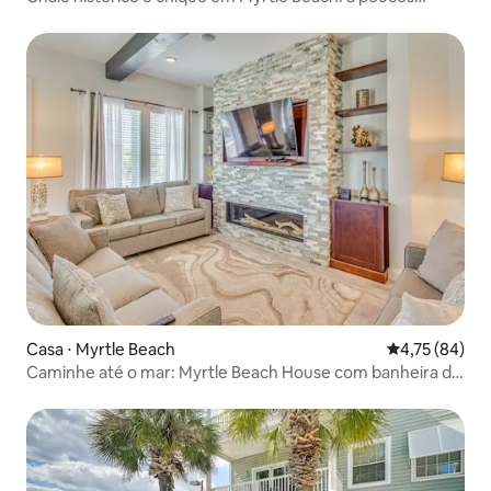
passos da praia
Casa ⋅ Myrtle Beach
4,75 de uma a
4,75 (84)
Caminhe até o mar: Myrtle Beach House com banheira de
hidromassagem!