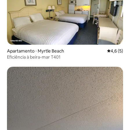
Apartamento ⋅ Myrtle Beach
4,6 de uma 
4,6 (5)
Eficiência à beira-mar T401