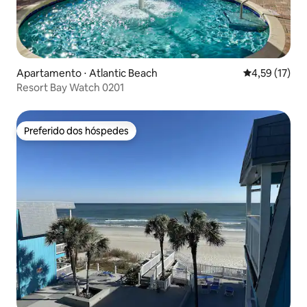
Apartamento ⋅ Atlantic Beach
4,59 de uma a
4,59 (17)
Resort Bay Watch 0201
Preferido dos hóspedes
Preferido dos hóspedes