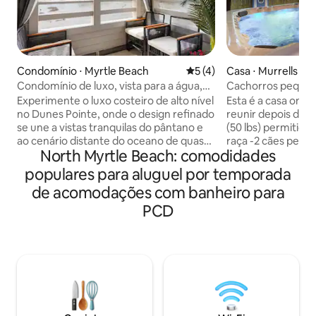
Condomínio ⋅ Myrtle Beach
5 de uma avaliação média d
5 (4)
Casa ⋅ Murrells Inl
Condomínio de luxo, vista para a água,
Cachorros pequen
piscinas, check-in às 12h
cozinhas (By Beach
Experimente o luxo costeiro de alto nível
Esta é a casa ond
no Dunes Pointe, onde o design refinado
reunir depois da pr
se une a vistas tranquilas do pântano e
(50 lbs) permitid
ao cenário distante do oceano de quase
raça -2 cães pequ
North Myrtle Beach: comodidades
todos os ângulos. Este sofisticado
~185 m², 4 quartos
apartamento de um quarto dispõe de
acomoda até 10 p
populares para aluguel por temporada
uma cama king size, banheiro completo
Perfeita para 2 famí
de acomodações com banheiro para
elegante e pátio coberto e fechado,
pescadores (grand
perfeito para manhãs relaxantes ou
PCD
estacionar um pe
bebidas ao pôr do sol. Desfrute de
-2 cozinhas compl
piscinas internas/externas, banheira de
privadas separada
hidromassagem, quadras de tênis,
- Banheira de hid
churrasqueiras e muito mais — tudo a
coberta + Golden T
uma curta distância a pé. Além disso, um
fliperamas Pac Ma
check-in raro ao MEIO-DIA permite que
Corn Hole, peboli
suas férias comecem mais cedo — curta
Andar de cima: su
Myrtle Beach em grande estilo.
de spa + banheiro