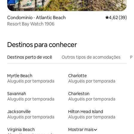
Condomínio ⋅ Atlantic Beach
4,62 de uma a
4,62 (39)
Resort Bay Watch 1906
Destinos para conhecer
Destinos perto de você
Outros tipos de acomodações
Pr
Myrtle Beach
Charlotte
Aluguéis por temporada
Aluguéis por temporada
Savannah
Charleston
Aluguéis por temporada
Aluguéis por temporada
Jacksonville
Hilton Head Island
Aluguéis por temporada
Aluguéis por temporada
Virginia Beach
Mostrar mais