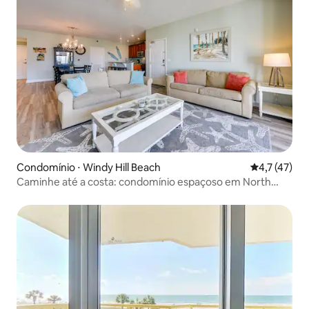
Condomínio ⋅ Windy Hill Beach
4,7 de uma a
4,7 (47)
Caminhe até a costa: condomínio espaçoso em North
Myrtle Beach!