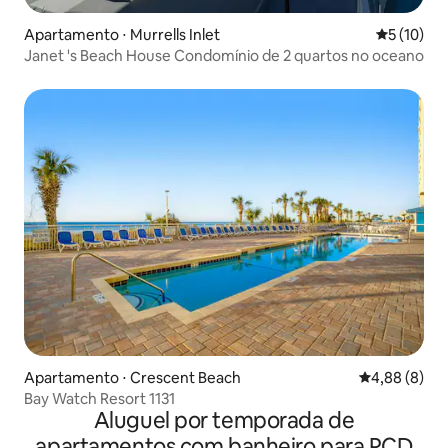
Apartamento ⋅ Murrells Inlet
5 de uma a
5 (10)
Janet 's Beach House Condomínio de 2 quartos no oceano
Apartamento ⋅ Crescent Beach
4,88 de uma 
4,88 (8)
Bay Watch Resort 1131
Aluguel por temporada de
apartamentos com banheiro para PCD