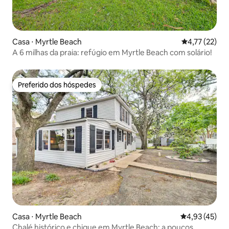
Casa ⋅ Myrtle Beach
4,77 de uma a
4,77 (22)
A 6 milhas da praia: refúgio em Myrtle Beach com solário!
Preferido dos hóspedes
Preferido dos hóspedes
Casa ⋅ Myrtle Beach
4,93 de uma a
4,93 (45)
Chalé histórico e chique em Myrtle Beach: a poucos