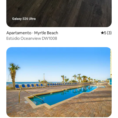
Apartamento ⋅ Myrtle Beach
5 de uma 
5 (3)
Estúdio Oceanview DW1008