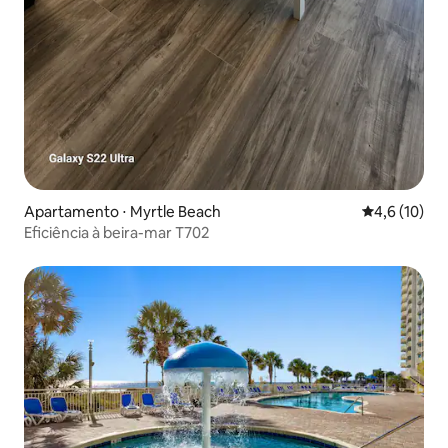
Apartamento ⋅ Myrtle Beach
4,6 de uma a
4,6 (10)
Eficiência à beira-mar T702