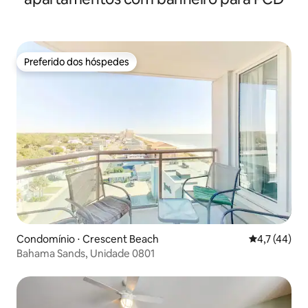
Preferido dos hóspedes
Preferido dos hóspedes
Condomínio ⋅ Crescent Beach
4,7 de uma a
4,7 (44)
Bahama Sands, Unidade 0801