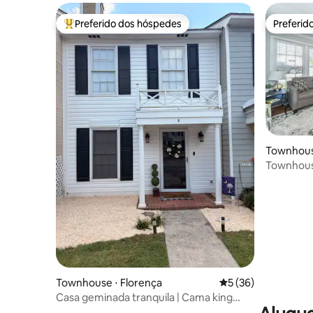
Preferido dos hóspedes
Preferid
Entre os melhores preferidos dos hóspedes
Preferid
Townhous
Townhous
Spartanbu
Townhouse ⋅ Florença
5 de uma avaliação 
5 (36)
Casa geminada tranquila | Cama king
I95/I20 - Centro de Florença