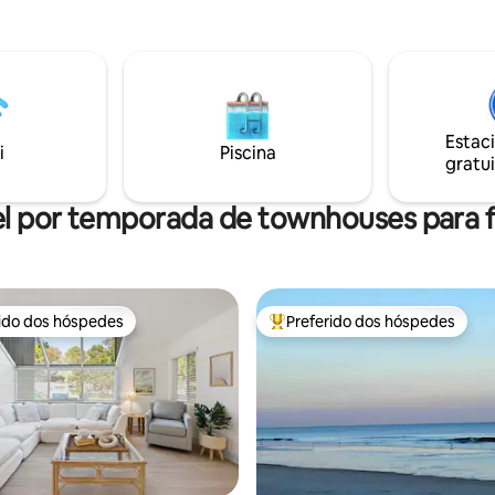
uma curta distância de carro d
a, churrasqueira a gás,
praias ou do centro de Savann
rivativa e amplo
curta distância a pé do centro 
amento na entrada. Caminhe
Bluffton, com toneladas de gale
staurantes de Myrtle Beach, o
incríveis, lojas divertidas e com
e o SkyWheel. Gerenciado
incrível! Temos status de Super
nalmente pela Royall Stays para
nos esforçamos para garantir 
Estac
ia de 5 estrelas.
i
Piscina
estadia seja confortável e agra
gratui
l por temporada de townhouses para f
rido dos hóspedes
Preferido dos hóspedes
 melhores preferidos dos hóspedes
Entre os melhores preferidos d