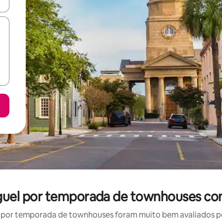
ore-os usando as seta para cima e para baixo do teclado ou tocando e
luguel por temporada de townhouses co
por temporada de townhouses foram muito bem avaliados por