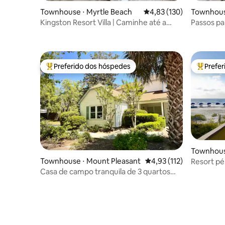
Townhouse ⋅ Myrtle Beach
4,83 de uma avaliação m
4,83 (130)
Townhouse
nd
Kingston Resort Villa | Caminhe até a
Passos par
praia | Acomoda 8 pessoas
Equipame
Preferido dos hóspedes
Prefe
Entre os melhores preferidos dos hóspedes
Entre os
Townhouse
and
Townhouse ⋅ Mount Pleasant
4,93 de uma avaliação m
4,93 (112)
Resort pé 
pickleball,
Casa de campo tranquila de 3 quartos
entre a praia e Charleston