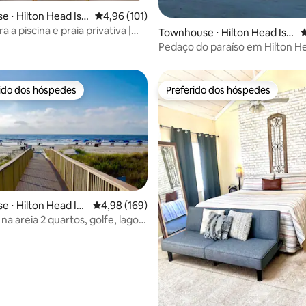
édia de 5, 130 avaliações
 ⋅ Hilton Head Isla
4,96 de uma avaliação média de 5, 101 avalia
4,96 (101)
a a piscina e praia privativa |
Townhouse ⋅ Hilton Head Isla
4
nto para bebês!
nd
Pedaço do paraíso em Hilton He
rido dos hóspedes
Preferido dos hóspedes
 melhores preferidos dos hóspedes
Preferido dos hóspedes
 ⋅ Hilton Head Isl
4,98 de uma avaliação média de 5, 169 avalia
4,98 (169)
édia de 5, 112 avaliações
na areia 2 quartos, golfe, lagoa,
 tênis