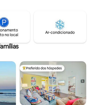
e muitas
no The Oasis com 3 TVs Roku (70", 43",
ah. A uma
43"). Sonhe com as opções de cama king,
de
queen, loft twin e sofá-cama queen.
rias
Desfrute também de uma cozinha
ida
totalmente equipada. Há acesso à piscina
host e
em clima mais quente.
que sua
ionamento
Ar-condicionado
dável!
to no local
amílias
Preferido dos hóspedes
os hóspedes
Entre os melhores preferidos dos hóspedes