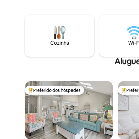
grande mesa em estilo de fazenda, TV,
abastecid
churrasqueira, tabuleiros de milho e um
garagem p
suporte de bicicletas com 6 bicicletas.
estacion
Perfeito para famílias grandes, grupos de
até os re
amigos ou como um retiro de trabalho!
calçadão 
🚲 6 bicicletas + Shem Creek a apenas 1
profissio
milha de distância Imersão em água fria❄️
uma estad
Cozinha
Wi-F
nórdica e chuveiro ao ar livre Grama 🎯
privada com corn hole + pátio de jantar
💧Banheira de hidromassagem
Alugue
Preferido dos hóspedes
Prefe
Entre os melhores preferidos dos hóspedes
Entre os