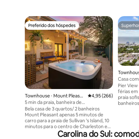
Preferido dos hóspedes
Superho
Preferido dos hóspedes
Superho
Townhous
Casa com 
pessoas |
Pier View
férias em
Townhouse ⋅ Mount Pleasan
4,95 de uma avaliação m
4,95 (266)
praia sofi
t
5 min da praia, banheira de
banheiros
hidromassagem, bicicletas, jogos
Bela casa de 3 quartos/ 2 banheiros
quarteirõ
Mount Pleasant apenas 5 minutos de
animais d
carro para a praia de Sullivan 's Island, 10
para 10 pe
minutos para o centro de Charleston e
com um e
Carolina do Sul: como
Isle of Palms. O relaxante oásis ao ar livre
office, TV
oferece um chuveiro ao ar livre, uma
velocidad