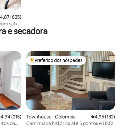
,87 de uma avaliação média de 5, 625 avaliações
4,87 (625)
com sala
a e secadora
Preferido dos hóspedes
Entre os melhores preferidos dos hóspedes
,94 de uma avaliação média de 5, 215 avaliações
4,94 (215)
Townhouse ⋅ Columbia
4,95 de uma avaliação 
4,95 (132)
utos da
Caminhada histórica até 5 pontos e USC!
ções