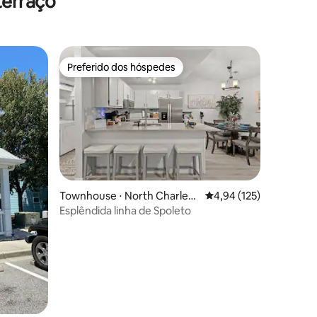
terraço
Preferido dos hóspedes
Preferido dos hóspedes
Townhouse ⋅ North Charlest
4,94 de uma avaliação 
4,94 (125)
on
Esplêndida linha de Spoleto
ções