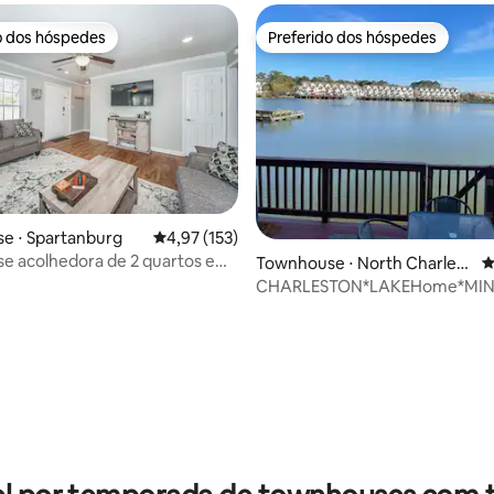
o dos hóspedes
Preferido dos hóspedes
o dos hóspedes
Preferido dos hóspedes
e ⋅ Spartanburg
4,97 de uma avaliação média de 5, 153 avalia
4,97 (153)
e acolhedora de 2 quartos em
Townhouse ⋅ North Charlest
4
rg, SC.
on
CHARLESTON*LAKEHome*MIN2
média de 5, 36 avaliações