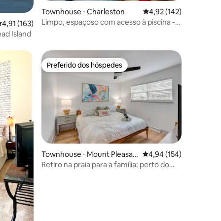
ções
Townhouse ⋅ Charleston
4,92 de uma avaliação 
4,92 (142)
Limpo, espaçoso com acesso à piscina -
,91 de uma avaliação média de 5, 163 avaliações
4,91 (163)
Conveniente e tranquilo
ad Island
Preferido dos hóspedes
Preferido dos hóspedes
ções
Townhouse ⋅ Mount Pleasan
4,94 de uma avaliação 
4,94 (154)
t
Retiro na praia para a família: perto do
centro da cidade e do riacho