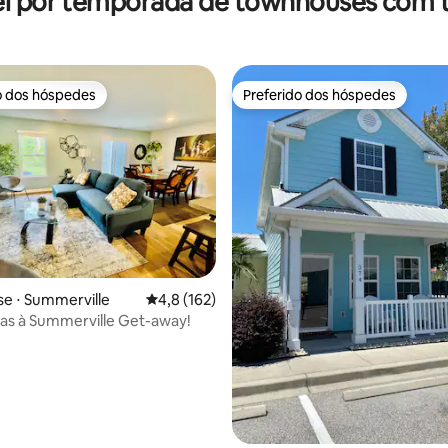
l por temporada de townhouses com 
o dos hóspedes
Preferido dos hóspedes
o dos hóspedes
Preferido dos hóspedes
e ⋅ Summerville
4,8 de uma avaliação média de 5, 162 avalia
4,8 (162)
as à Summerville Get-away!