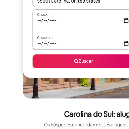
Quando os resultados estiverem disponíveis, expl
Check-in
Checkout
Buscar
Carolina do Sul: a
Os hóspedes concordam: estes aluguéis 