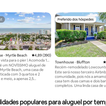
st
Preferido dos hóspedes
st
Preferido dos hóspedes
e ⋅ Myrtle Beach
4,89 de uma avaliação média de 5, 390 avalia
4,89 (390)
vista para o píer | Acomoda 10
Townhouse ⋅ Bluffton
4
 Aceita animais de estimação
 é um NOVÍSSIMO aluguel de
Recém-remodelado Lowcountr
 Myrtle Beach, uma casa de
Este será nosso terceiro Airbn
édia de 5, 266 avaliações
sticada com 3 quartos e 2
comunidade, pois nós a amamos
 e meio, a apenas 2,5
casa tem duas camas e dois ba
es da areia! Adequada para
completos. Uma linda casa de 
e estimação e com capacidade
que é amigável ADA equipada
ssoas, esta casa familiar conta
rampa na parte de trás e porta
spaço de trabalho para home
largura de cadeira de rodas em
didades populares para aluguel por t
s inteligentes, Wi-Fi de alta
lugar. Convenientemente local
e, uma cozinha totalmente