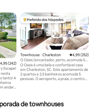
Townhous
Preferido dos hóspedes
Prefe
Entre os melhores preferidos dos hóspedes
Entre o
t
Casa ren
Sullivan's
Localizad
casa de 3
lindamen
das praia
centro d
alugue um
Townhouse ⋅ Charleston
4,99 de uma avaliação 
4,99 (252)
bares, r
ções
Shem Cre
O Oásis (encantador, perto, acomoda 5
,95 de uma avaliação média de 5, 242 avaliações
4,95 (242)
perto do
pessoas)
O Oasis é uma bela e confortável casa
y Escape!
agradáve
em Charleston, SC. Este apartamento de
b nesta
acolhedor
2 quartos e 2,5 banheiros acomoda 5
 tanto! A
praia, a
pessoas. O aeroporto, a praia, o centro
nheiros
amantes d
da cidade, os campos de golfe e os locais
um andar
anos para
de concertos estão todos a
 com uma
golfe dis
aproximadamente 20 minutos de
s de
ST260053
distância. Depois de desfrutar dos
 todo o
restaurantes, passeios, lojas, praias, golfe
emporada de townhouses
izado a
e entretenimento de Charleston, relaxe