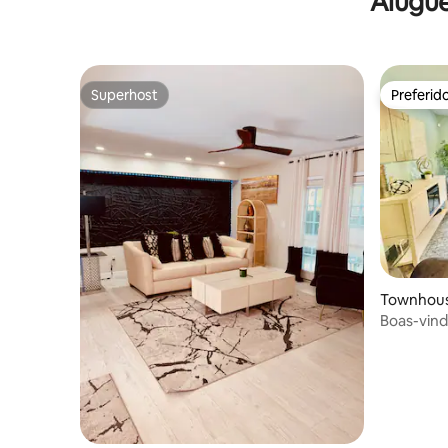
Alugue
Superhost
Preferid
Superhost
Preferid
Townhous
Boas-vind