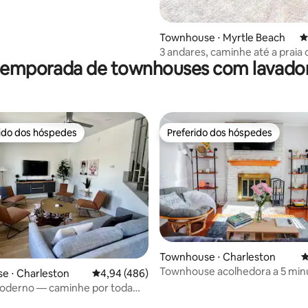
Townhouse ⋅ Myrtle Beach
4
3 andares, caminhe até a praia 
 temporada de townhouses com lavador
de jogos secreta!
rido dos hóspedes
Preferido dos hóspedes
 melhores preferidos dos hóspedes
Preferido dos hóspedes
Townhouse ⋅ Charleston
4
Townhouse acolhedora a 5 min
média de 5, 30 avaliações
e ⋅ Charleston
4,94 de uma avaliação média de 5, 486 avalia
4,94 (486)
Magnolia Plantation
oderno — caminhe por toda