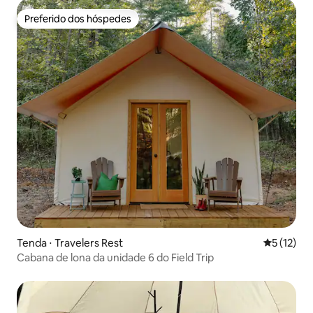
Preferido dos hóspedes
Preferido dos hóspedes
Tenda ⋅ Travelers Rest
5 de uma a
5 (12)
Cabana de lona da unidade 6 do Field Trip