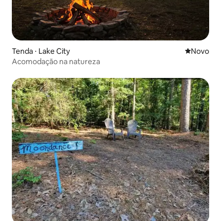
Tenda ⋅ Lake City
Novo lugar
Novo
Acomodação na natureza