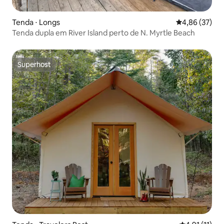
Tenda ⋅ Longs
4,86 de uma a
4,86 (37)
Tenda dupla em River Island perto de N. Myrtle Beach
Superhost
Superhost