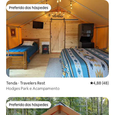
Preferido dos hóspedes
Preferido dos hóspedes
Tenda ⋅ Travelers Rest
4,88 de uma a
4,88 (48)
Hodges Park e Acampamento
Preferido dos hóspedes
Preferido dos hóspedes