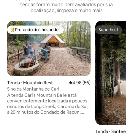
tendas foram muito bem avaliados por sua
localização, limpeza e muito mais.
Preferido dos hóspedes
Superhost
Entre os melhores preferidos dos hóspedes
Superhost
Tenda ⋅ Mountain Rest
4,98 de uma avaliação média de
4,98 (56)
Sino da Montanha de Carl
A tenda Carl's Mountain Belle está
convenientemente localizada a poucos
minutos de Long Creek, Carolina do Sul,
a 20 minutos do Condado de Rabun,
Geórgia, e a uma hora de Highlands,
Carolina do Norte. Venha ver o que
essas montanhas têm a oferecer:
Tenda ⋅ Santee