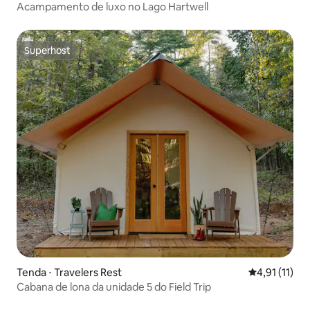
Acampamento de luxo no Lago Hartwell
Superhost
Superhost
Tenda ⋅ Travelers Rest
4,91 de uma a
4,91 (11)
Cabana de lona da unidade 5 do Field Trip