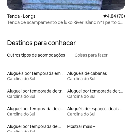
Tenda ⋅ Longs
4,84 de uma a
4,84 (70)
Tenda de acampamento de luxo River Island nº 1 perto de
N. Myrtle Beach
Destinos para conhecer
Outros tipos de acomodações
Coisas para fazer
Aluguéis por temporada em hotéis-fazenda
Aluguéis de cabanas
Carolina do Sul
Carolina do Sul
Aluguel por temporada de trailers
Aluguel por temporada de townhouses
Carolina do Sul
Carolina do Sul
Aluguel por temporada de casas arredondadas
Aluguéis de espaços ideais para famílias
Carolina do Sul
Carolina do Sul
Aluguel por temporada de microcasas
Mostrar mais
Carolina do Sul