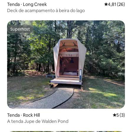
Tenda ⋅ Long Creek
4,81 de uma a
4,81 (26)
Deck de acampamento à beira do lago
Superhost
Superhost
Tenda ⋅ Rock Hill
5 de uma 
5 (3)
A tenda Jupe de Walden Pond