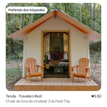
Preferido dos hóspedes
Preferido dos hóspedes
Tenda ⋅ Travelers Rest
5 de uma 
5 (6)
Chalé de lona da Unidade 3 da Field Trip