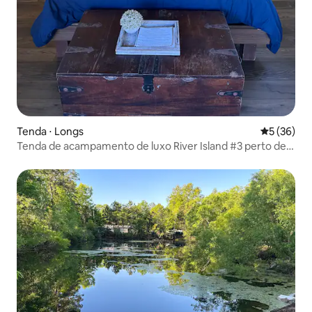
Tenda ⋅ Longs
5 de uma a
5 (36)
Tenda de acampamento de luxo River Island #3 perto de
N. Myrtle Beach