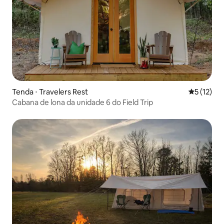
Tenda ⋅ Travelers Rest
5 de uma a
5 (12)
Cabana de lona da unidade 6 do Field Trip