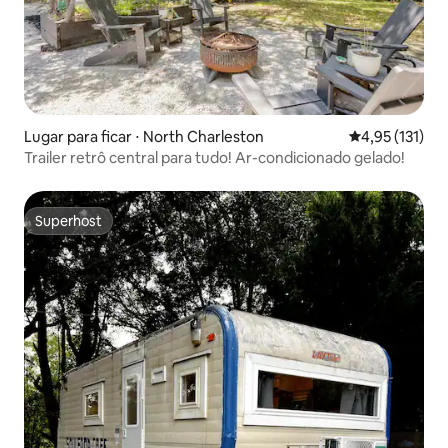
Lugar para ficar ⋅ North Charleston
4,95 de uma av
4,95 (131)
Trailer retrô central para tudo! Ar-condicionado gelado!
Superhost
Superhost