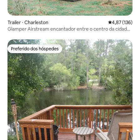
Trailer ⋅ Charleston
4,87 de uma av
4,87 (136)
Glamper Airstream encantador entre o centro da cidade
e Folly
Preferido dos hóspedes
Preferido dos hóspedes