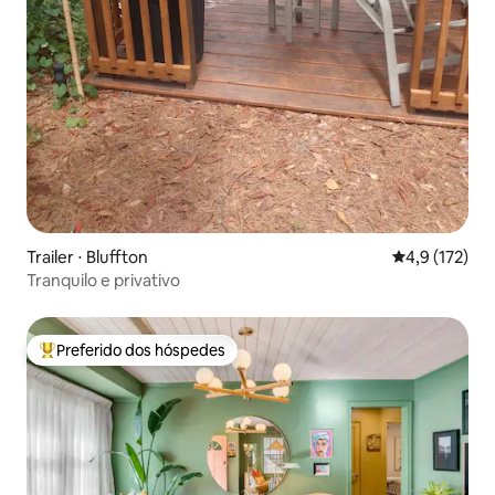
Trailer ⋅ Bluffton
4,9 de uma av
4,9 (172)
Tranquilo e privativo
Preferido dos hóspedes
Entre os melhores preferidos dos hóspedes