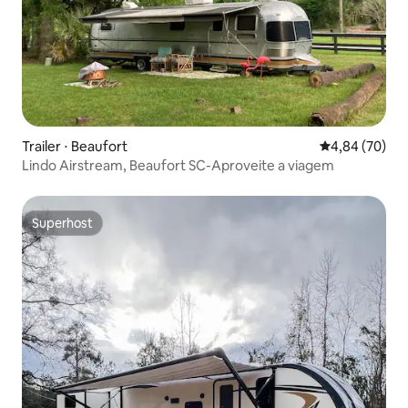
Trailer ⋅ Beaufort
4,84 de uma a
4,84 (70)
Lindo Airstream, Beaufort SC-Aproveite a viagem
Superhost
Superhost