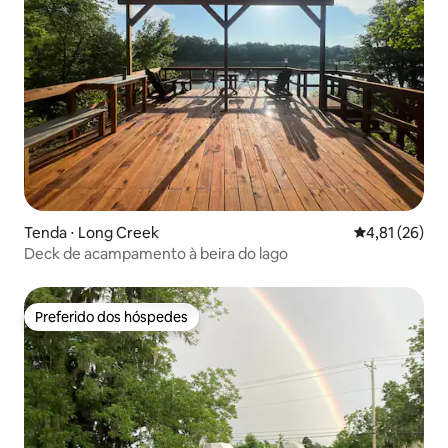
Tenda ⋅ Long Creek
4,81 de uma a
4,81 (26)
Deck de acampamento à beira do lago
Preferido dos hóspedes
Preferido dos hóspedes