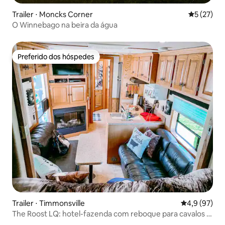
Trailer ⋅ Moncks Corner
5 de uma a
5 (27)
O Winnebago na beira da água
Preferido dos hóspedes
Preferido dos hóspedes
Trailer ⋅ Timmonsville
4,9 de uma a
4,9 (97)
The Roost LQ: hotel-fazenda com reboque para cavalos e
zoológico