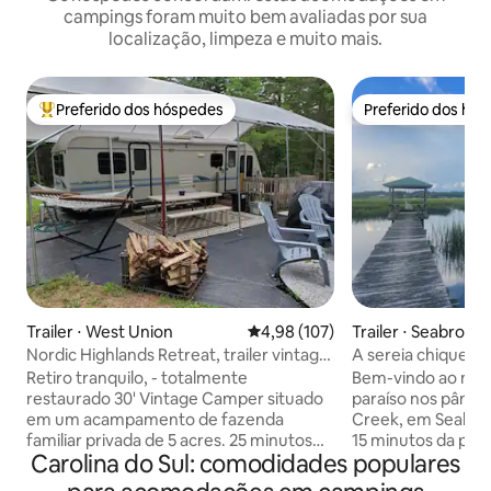
campings foram muito bem avaliadas por sua
localização, limpeza e muito mais.
Preferido dos hóspedes
Preferido dos hó
Entre os melhores preferidos dos hóspedes
Preferido dos hó
Trailer ⋅ West Union
4,98 de uma avaliação média de 
4,98 (107)
Trailer ⋅ Seabrook
Nordic Highlands Retreat, trailer vintage
A sereia chique 
de 30 pés
Lowcountry
Retiro tranquilo, - totalmente
Bem-vindo ao nos
restaurado 30' Vintage Camper situado
paraíso nos pânta
em um acampamento de fazenda
Creek, em Seabrook
familiar privada de 5 acres. 25 minutos
15 minutos da pito
Carolina do Sul: comodidades populares
de Clemson, curta viagem para as
Beaufort! Você des
montanhas e acesso público ao Lago
totalmente mobil