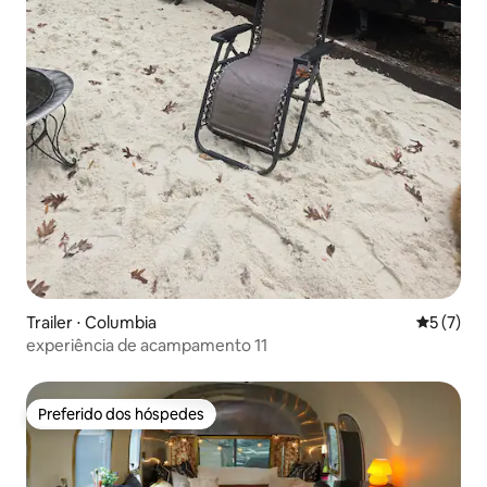
Trailer ⋅ Columbia
5 de uma 
5 (7)
experiência de acampamento 11
Preferido dos hóspedes
Preferido dos hóspedes