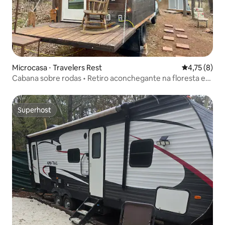
Microcasa ⋅ Travelers Rest
4,75 de uma 
4,75 (8)
Cabana sobre rodas • Retiro aconchegante na floresta e
na fazenda
Superhost
Superhost