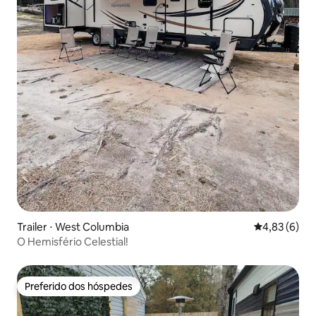
Trailer ⋅ West Columbia
4,83 de uma 
4,83 (6)
O Hemisfério Celestial!
Preferido dos hóspedes
Preferido dos hóspedes