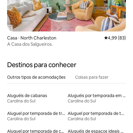
Casa ⋅ North Charleston
4,99 de uma a
4,99 (83)
A Casa dos Salgueiros.
Destinos para conhecer
Outros tipos de acomodações
Coisas para fazer
Aluguéis de cabanas
Aluguéis por temporada em hotéis-fazenda
Carolina do Sul
Carolina do Sul
Aluguel por temporada de trailers
Aluguel por temporada de townhouses
Carolina do Sul
Carolina do Sul
Aluguel por temporada de casas arredondadas
Aluguéis de espaços ideais para famílias