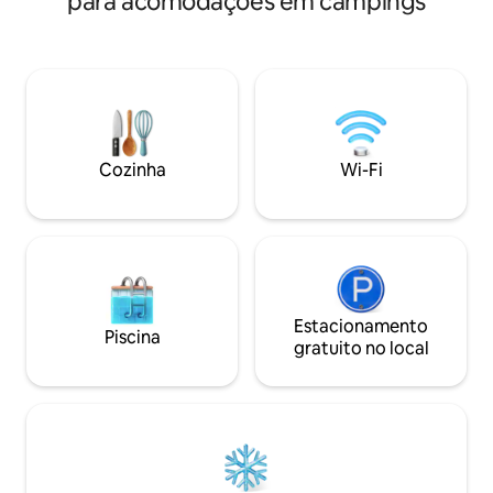
para acomodações em campings
Keowee. Quarto separado. Todos os
completa, cozinha, 
aparelhos, utensílios de cozinha,
hóspedes têm aces
churrasqueira ao ar livre, deck, pátio,
caiaques na maré 
lareira a lenha ao ar livre (lenha incluída)
anfitrião sobre o 
e comodidades pessoais. Rodeado por
caiaques. Pedimos que todo o papel
floresta com vida selvagem abundante.
higiênico seja desc
Trailer 4 estações com ar-condicionado
disponível no banh
e aquecimento. Ótima oportunidade
problemas com a fossa
Cozinha
Wi-Fi
para saborear a experiência de
campistas acham i
acampamento e os lagos e a região
isso gostaríamos 
montanhosa nas proximidades.
antecedência.
Estacionamento
Piscina
gratuito no local