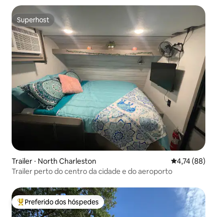
Superhost
Superhost
Trailer ⋅ North Charleston
4,74 de uma a
4,74 (88)
Trailer perto do centro da cidade e do aeroporto
Preferido dos hóspedes
Entre os melhores preferidos dos hóspedes