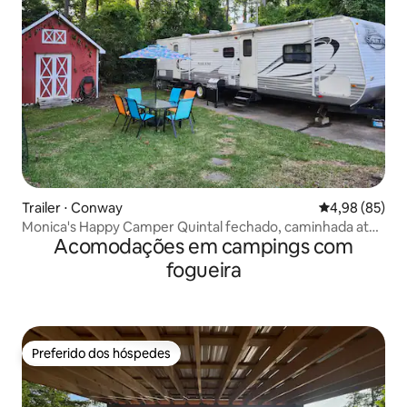
Trailer ⋅ Conway
4,98 de uma a
4,98 (85)
Monica's Happy Camper Quintal fechado, caminhada até
Acomodações em campings com
a CCU
fogueira
Preferido dos hóspedes
Preferido dos hóspedes