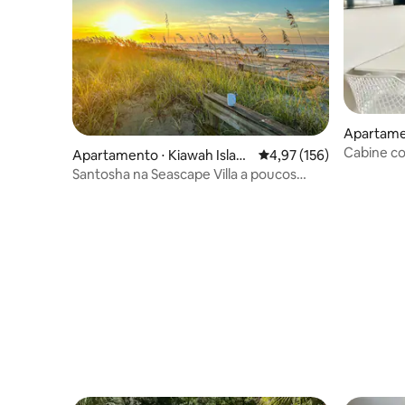
Apartamen
Cabine co
Apartamento ⋅ Kiawah Islan
4,97 de uma avaliação m
4,97 (156)
de Palms,
d
Santosha na Seascape Villa a poucos
passos da praia