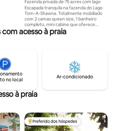
ille
Fazenda privada de 75 acres com lago
Escapada tranquila na fazenda do Lago
terior
Tom-A-Shawna. Totalmente mobiliado
hado. Uma
com 2 camas queen size, 1 banheiro
iva para
completo, mini cabine que oferece
 com acesso à praia
acomodações para profissionais de
viagem, cavaleiros e turistas. Esta
propriedade privada fechada abrange 75
BL# -
acres, incluindo um lago de 20 acres, e
possui uma cabana para 4 pessoas com
eletrodomésticos completos, bancadas
de granito, internet de alta velocidade, 2
TVs, lareira elétrica, aquecimento/ar-
ionamento
condicionado, deck. Pesca, tiro,
Ar-condicionado
to no local
caminhada ou apenas relaxamento.
Oferecemos ovos frescos e carne para
compra.
sso à praia
Preferido dos hóspedes
os hóspedes
Entre os melhores preferidos dos hóspedes