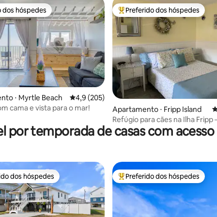
o dos hóspedes
Preferido dos hóspedes
o dos hóspedes
Entre os melhores preferidos d
édia de 5, 264 avaliações
nto ⋅ Myrtle Beach
4,9 de uma avaliação média de 5, 205 avalia
4,9 (205)
om cama e vista para o mar!
Apartamento ⋅ Fripp Island
4
Refúgio para cães na Ilha Fripp
l por temporada de casas com acesso 
ABERTO TODO O INVERNO
rido dos hóspedes
Preferido dos hóspedes
 melhores preferidos dos hóspedes
Entre os melhores preferidos d