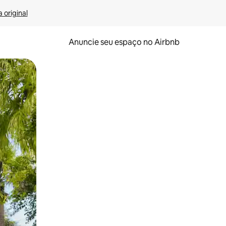
 original
Anuncie seu espaço no Airbnb
 deslizando o dedo na tela.