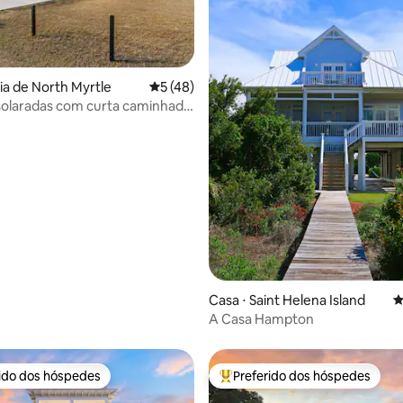
édia de 5, 178 avaliações
aia de North Myrtle
5 de uma avaliação média de 5, 48 avalia
5 (48)
solaradas com curta caminhada
a
Casa ⋅ Saint Helena Island
4
A Casa Hampton
rido dos hóspedes
Preferido dos hóspedes
 melhores preferidos dos hóspedes
Entre os melhores preferidos d