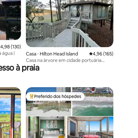
,98 de uma avaliação média de 5, 130 avaliações
4,98 (130)
ções
 água |
Casa ⋅ Hilton Head Island
4,96 de uma avaliação 
4,96 (165)
Casa na árvore em cidade portuária
sso à praia
tranquila com vista para o pântano
Preferido dos hóspedes
os hóspedes
Entre os melhores preferidos dos hóspedes