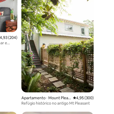
ções
,93 de uma avaliação média de 5, 204 avaliações
4,93 (204)
mar e
Apartamento ⋅ Mount Pleas
4,95 de uma avaliação m
4,95 (300)
ant
Refúgio histórico no antigo Mt Pleasant