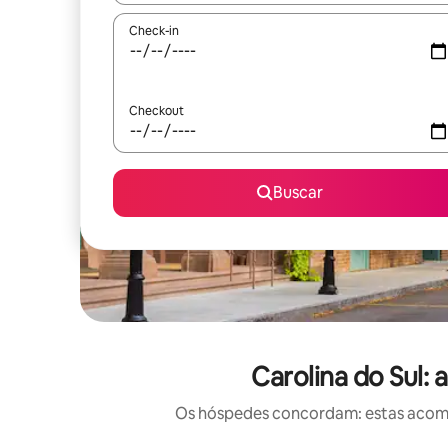
Check-in
Checkout
Buscar
Carolina do Sul:
Os hóspedes concordam: estas acomod