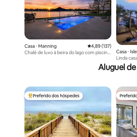
Casa ⋅ Manning
4,89 de uma avaliação m
4,89 (137)
Casa ⋅ Isl
Chalé de luxo à beira do lago com piscina,
Linda cas
jacuzzi e praia
piscina a
Aluguel de
Preferido dos hóspedes
Preferid
Entre os melhores preferidos dos hóspedes
Preferid