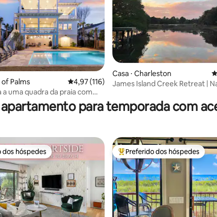
édia de 5, 137 avaliações
Casa ⋅ Charleston
4
e of Palms
4,97 de uma avaliação média de 5, 116 avalia
4,97 (116)
James Island Creek Retreat | Na
a a uma quadra da praia com
quecida
 apartamento para temporada com ace
o dos hóspedes
Preferido dos hóspedes
o dos hóspedes
Entre os melhores preferidos d