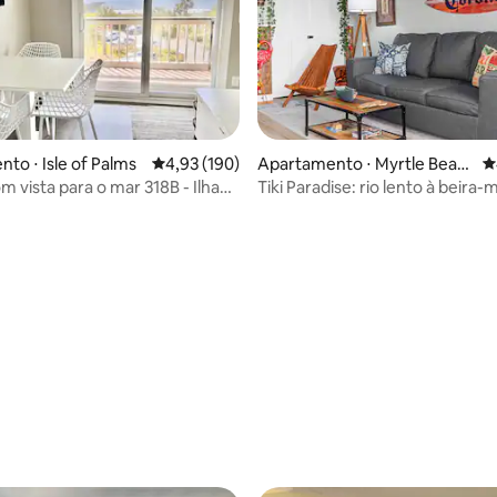
to ⋅ Isle of Palms
4,93 de uma avaliação média de 5, 190 avalia
4,93 (190)
Apartamento ⋅ Myrtle Beac
4
h
m vista para o mar 318B - Ilha
Tiki Paradise: rio lento à beira-
édia de 5, 156 avaliações
 SC!
banheiras de hidromassagem