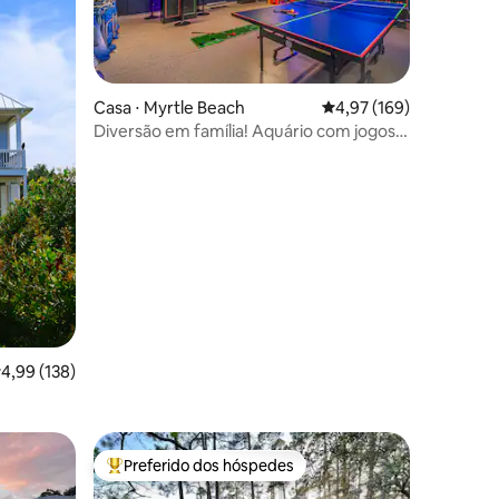
ções
Casa ⋅ Myrtle Beach
4,97 de uma avaliação 
4,97 (169)
Diversão em família! Aquário com jogos
de luz e caminhada até a praia
,99 de uma avaliação média de 5, 138 avaliações
4,99 (138)
Preferido dos hóspedes
os hóspedes
Entre os melhores preferidos dos hóspedes