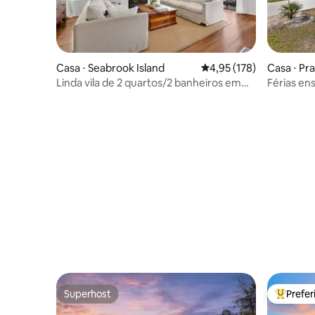
Casa ⋅ Seabrook Island
4,95 de uma avaliação m
4,95 (178)
Casa ⋅ Pr
Linda vila de 2 quartos/2 banheiros em
Férias en
Seabrook Island
até a prai
Superhost
Prefe
Superhost
Entre os