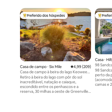
Preferido dos hóspedes
Prefe
Entre os melhores preferidos dos hóspedes
Entre os
Casa ⋅ Hil
98 Sandca
Casa de campo ⋅ Six Mile
4,99 de uma avaliação m
4,99 (209)
98 Sandca
Casa de campo à beira do lago Keowee
perto da 
— retiro privativo
Retiro à beira do lago com pôr do sol
(acomoda a
inacreditável, natação e caiaque,
camas e 2 n
escondido entre os penhascos e a
3200 pés 
reserva, 30 milhas a oeste de Greenville.
aquecida,
Ambiente privativo semelhante a um
da praia = 
parque para uma viagem de casais.
Quartos *
Pequena casa de campo de um quarto
Distância 
atualizada com sala de estar, cozinha,