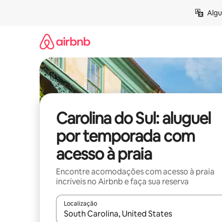
Pular
Algu
para
o
conteúdo
Carolina do Sul: aluguel
por temporada com
acesso à praia
Encontre acomodações com acesso à praia
incríveis no Airbnb e faça sua reserva
Localização
Quando os resultados estiverem disponíveis, expl