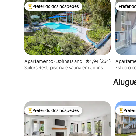
Preferido dos hóspedes
Preferid
Entre os melhores preferidos dos hóspedes
Preferid
Apartamento ⋅ Johns Island
4,94 de uma avaliação m
4,94 (264)
Apartame
Sailors Rest: piscina e sauna em Johns
Estúdio c
Island, Carolina do Sul
Alugue
Preferido dos hóspedes
Prefe
Entre os melhores preferidos dos hóspedes
Entre os