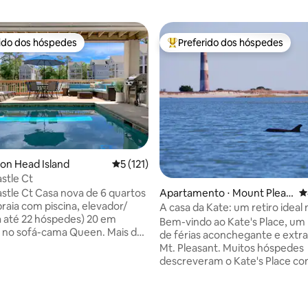
rido dos hóspedes
Preferido dos hóspedes
 melhores preferidos dos hóspedes
Entre os melhores preferidos d
ton Head Island
5 de uma avaliação média de 5, 121 avalia
5 (121)
stle Ct
édia de 5, 209 avaliações
Apartamento ⋅ Mount Pleas
4
stle Ct Casa nova de 6 quartos
ant
praia com piscina, elevador/
A casa da Kate: um retiro ideal 
té 22 hóspedes) 20 em
Bem-vindo ao Kate's Place, um 
o sofá-cama Queen. Mais de
de férias aconchegante e extr
quadrados, 6 quartos, piscina
Mt. Pleasant. Muitos hóspedes
 elevador e cerca de 0,3 milhas
descreveram o Kate's Place c
Toneladas de diversão!!! * 6
retiro ideal, dada a sua proxim
 4 banheiros completos *
praias (a uma milha de distância
a pé até o mar. * Piscina privada
restaurantes. O centro de Charleston