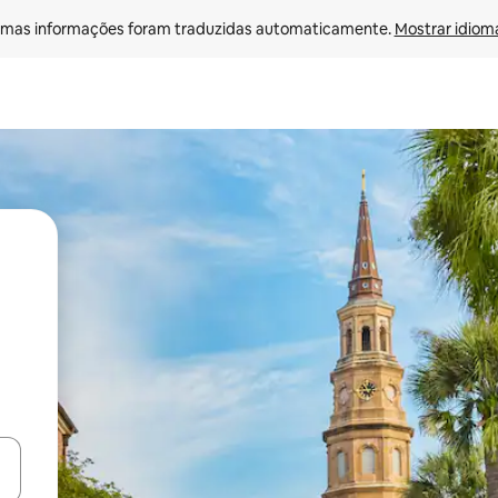
mas informações foram traduzidas automaticamente. 
Mostrar idioma
ore-os usando as seta para cima e para baixo do teclado ou tocando e