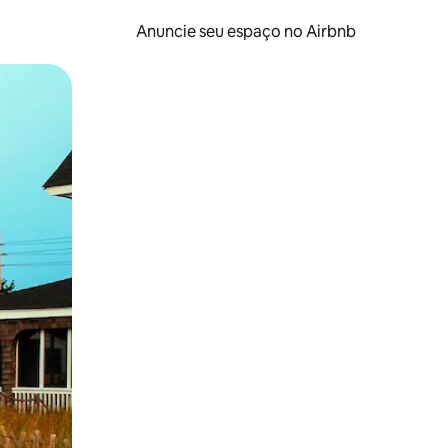
Anuncie seu espaço no Airbnb
 deslizando o dedo na tela.