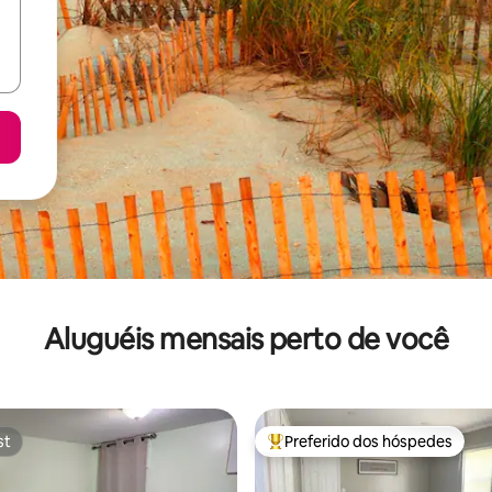
Aluguéis mensais perto de você
st
Preferido dos hóspedes
st
Entre os melhores preferidos d