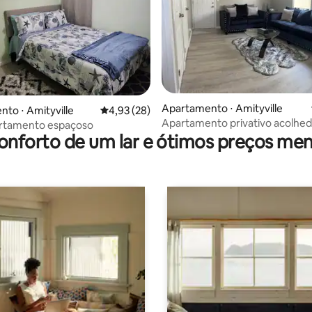
Apartamento ⋅ Amityville
média de 5, 96 avaliações
to ⋅ Amityville
4,93 de uma avaliação média de 5, 28 avalia
4,93 (28)
Apartamento privativo acolhed
artamento espaçoso
de tudo
onforto de um lar e ótimos preços men