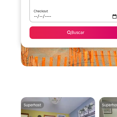
Checkout
Buscar
Superhost
Superho
Superhost
Superho