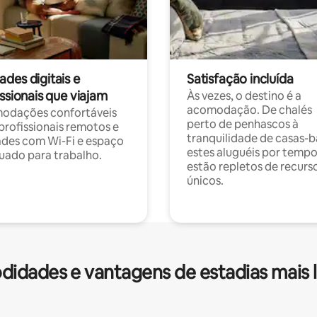
des digitais e
Satisfação incluída
ssionais que viajam
Às vezes, o destino é a
acomodação. De chalés
odações confortáveis
perto de penhascos à
profissionais remotos e
tranquilidade de casas-b
des com Wi-Fi e espaço
estes aluguéis por temp
ado para trabalho.
estão repletos de recurs
únicos.
idades e vantagens de estadias mais 