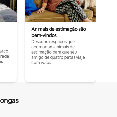
Animais de estimação são
bem-vindos
Descubra espaços que
acomodam animais de
arco,
estimação para que seu
orada
amigo de quatro patas viaje
os
com você.
longas