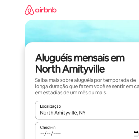
Pular
para
o
conteúdo
Aluguéis mensais em
North Amityville
Saiba mais sobre aluguéis por temporada de
longa duração que fazem você se sentir em c
em estadias de um mês ou mais.
Localização
Quando os resultados estiverem disponíveis, expl
Check-in