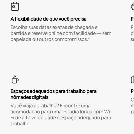
A flexibilidade de que você precisa
P
Escolha suas datas exatas de chegada e
P
partida e reserve online com facilidade — sem
d
papelada ou outros compromissos.*
s
Espaços adequados para trabalho para
P
nômades digitais
O
Você viaja a trabalho? Encontre uma
m
acomodação para uma estadia longa com Wi-
p
Fi de alta velocidade e espaço adequado para
trabalho.