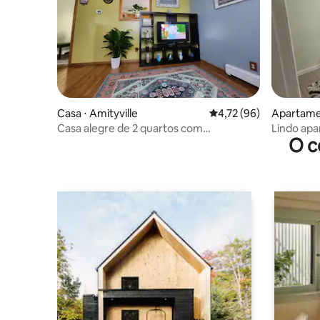
Casa ⋅ Amityville
4,72 de uma avaliação 
4,72 (96)
Apartamen
Casa alegre de 2 quartos com
Lindo ap
O c
estacionamento no local