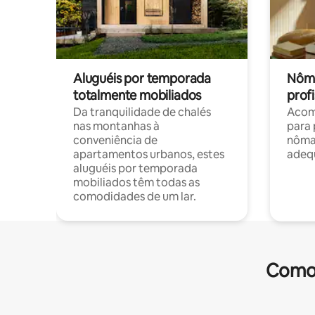
Aluguéis por temporada
Nôma
totalmente mobiliados
profi
Da tranquilidade de chalés
Acom
nas montanhas à
para 
conveniência de
nôma
apartamentos urbanos, estes
adequ
aluguéis por temporada
mobiliados têm todas as
comodidades de um lar.
Comod