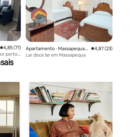
4,85 de uma avaliação média de 5, 71 avaliações
4,85 (71)
ções
Apartamento ⋅ Massapequa P
4,87 de uma avaliação
4,87 (23)
or perto
ark
Lar doce lar em Massapequa
sais