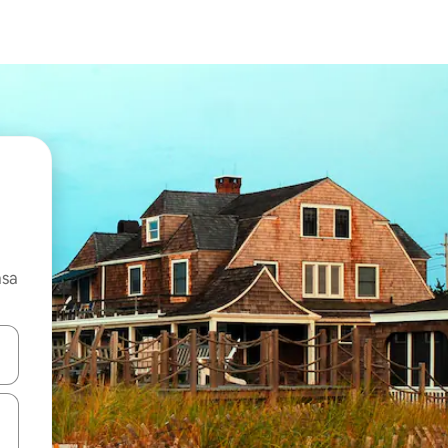
asa
ore-os usando as seta para cima e para baixo do teclado ou tocando e