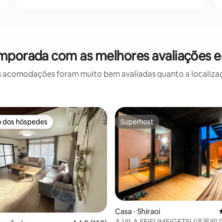
emporada com as melhores avaliações 
 acomodações foram muito bem avaliadas quanto a localizaçã
o dos hóspedes
Superhost
o dos hóspedes
Superhost
édia de 5, 165 avaliações
Casa ⋅ Shiraoi
A VILA SEIFUMEIGETSU清風明