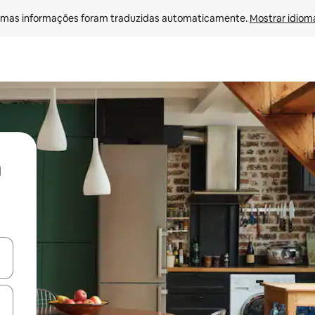
mas informações foram traduzidas automaticamente. 
Mostrar idioma
ore-os usando as seta para cima e para baixo do teclado ou tocando e