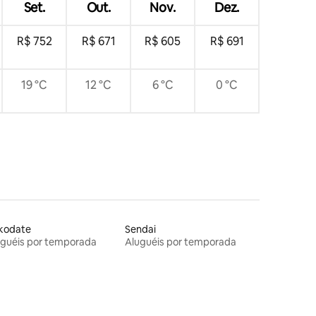
Set.
Out.
Nov.
Dez.
R$ 752
R$ 671
R$ 605
R$ 691
19 °C
12 °C
6 °C
0 °C
kodate
Sendai
uguéis por temporada
Aluguéis por temporada