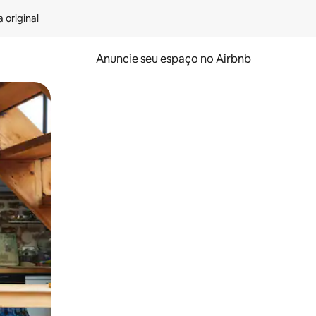
 original
Anuncie seu espaço no Airbnb
 deslizando o dedo na tela.