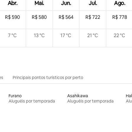
ão para não fumantes!
Abr.
Mai.
Jun.
Jul.
Ago.
R$ 590
R$ 580
R$ 564
R$ 722
R$ 778
7 °C
13 °C
17 °C
21 °C
22 °C
es
Principais pontos turísticos por perto
Furano
Asahikawa
Ha
Aluguéis por temporada
Aluguéis por temporada
Al