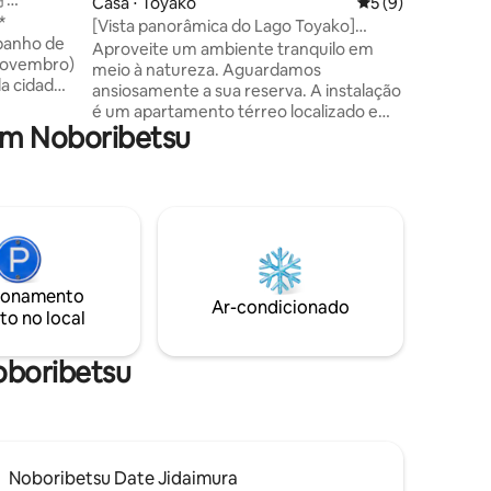
ções
Casa ⋅ Toyako
5 de uma avaliaçã
5 (9)
tempo na
】
*
anoitecer
[Vista panorâmica do Lago Toyako]
 banho de
beira do 
Máximo 6 pessoas / 2 carros permitidos /
Aproveite um ambiente tranquilo em
 novembro)
passar u
Ar-condicionado / 92 m² / 1 andar / TV de
meio à natureza. Aguardamos
da cidade
seus entes queri
65 polegadas / Cama com aquecimento /
ansiosamente a sua reserva. A instalação
nte com
também é 
Banheira de hidromassagem ao ar livre /
é um apartamento térreo localizado em
uma fonte
terraço,
em Noboribetsu
Banco ao ar livre
um local com vista panorâmica para o
gua no
de uma ch
Lago Toyako. À noite, aproveite os
frutar de
vista para o lago. Co
muitos fogos de artifício lançados no
 Você
entes que
Festival de Fogos de Artifício de Long
de ar ao
tempo de cura. Chá, ca
Run. (É possível ver alguns fogos de
 ambiente
deliciosa
artifício da propriedade) Com 92 m², é
cer a
esperand
uma acomodação espaçosa e adequada
clima de
para estadias em família. ・Pode
ionamento
acomodar até 6 pessoas. ・A localização
Ar-condicionado
re seus
to no local
permite uma vista panorâmica do lago
des,
bem em frente à propriedade. ・ É
m deck de
possível estacionar até 2 carros em
Noboribetsu
a em dias
frente ao prédio. ・Para possibilitar
o de 3
estadias de longa duração, a maioria dos
ê possa
itens necessários, como
eletrodomésticos e utensílios de
ticos × 4
cozinha, estão disponíveis. Sinta-se em
Noboribetsu Date Jidaimura
casa. ■ Pontos turísticos nos arredores