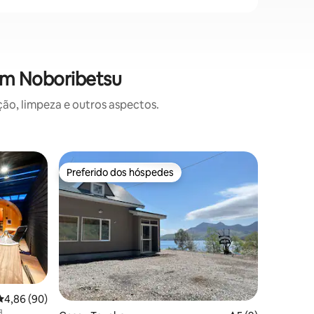
em Noboribetsu
o, limpeza e outros aspectos.
Casa ⋅ T
Preferido dos hóspedes
Prefe
Preferido dos hóspedes
Entre o
Chalé em
lago
Obrigado p
Tsukura, 
localizad
panorâmi
quer esta
natureza. Pela manhã, o brilho e a
solar ref
Durante o
4,86 de uma avaliação média de 5, 90 avaliações
4,86 (90)
seu cora
月