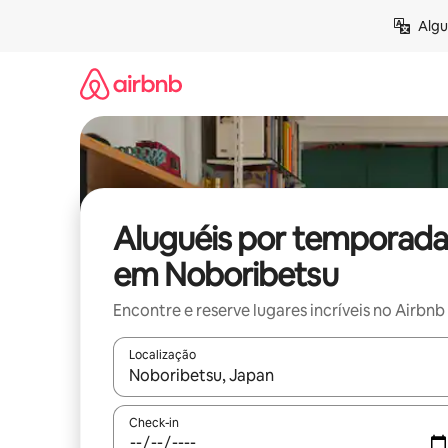
Pular
Algu
para
o
conteúdo
Aluguéis por temporada
em Noboribetsu
Encontre e reserve lugares incríveis no Airbnb
Localização
Quando os resultados estiverem disponíveis, expl
Check-in