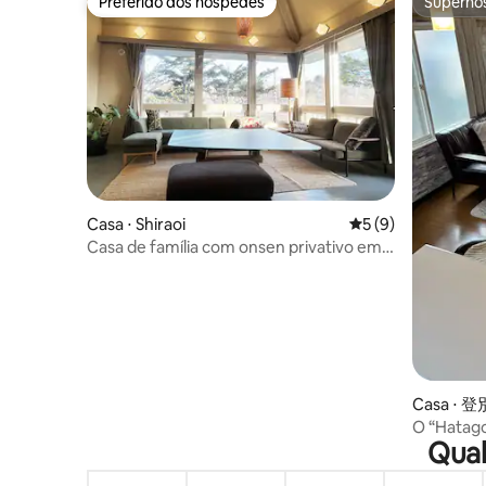
Preferido dos hóspedes
Superho
Preferido dos hóspedes
Superho
Casa ⋅ Shiraoi
5 de uma avaliação
5 (9)
Casa de família com onsen privativo em
Shiraoi｜Noboribetsu a 20 min
Casa ⋅
O “Hatago
Qual
por muita
espaço to