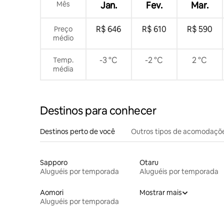
quartos s
Mês
Jan.
Fev.
Mar.
R$ 646
R$ 610
R$ 590
Preço
médio
-3 °C
-2 °C
2 °C
Temp.
média
Destinos para conhecer
Destinos perto de você
Outros tipos de acomodaçõ
Sapporo
Otaru
Aluguéis por temporada
Aluguéis por temporada
Aomori
Mostrar mais
Aluguéis por temporada