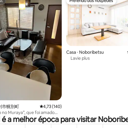
st
Preferido dos hóspedes
st
Preferido dos hóspedes
Casa ⋅ Noboribetsu
Lavie plus
 média de 5, 9 avaliações
 登別市幌別町
4,73 de uma avaliação média de 5, 140 avalia
4,73 (140)
 no Muraya”, que foi amado
 é a melhor época para visitar Noborib
s pessoas, reabrirá como um
talmente privativo. *Todos os