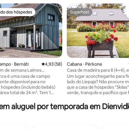
rido dos hóspedes
Superhost
 melhores preferidos dos hóspedes
Superhost
ampo ⋅ Bernāti
4,93 de uma avaliação média de 5, 58 avalia
4,93 (58)
Cabana ⋅ Pērkone
fim de semana Laimes
Casa de madeira para 8 (4+4), 
média de 5, 18 avaliações
a cinza
separadas, churrasqueira
inza é uma casa de campo
Um lugar aconchegante para fi
nte disponível para no
lado do Liepaja? Não procure m
hóspedes (incluindo bebês)
que a casa de hóspedes "Skilas"
rea total de 24 m². Tem 1
verde, tranquilo e pacífico que
moto e 1 aberto, área de
se sentir relaxado e revigorado. Fica 
WC e chuveiro, terraço. Está
apenas 10 minutos de carro do 
m aluguel por temporada em Dienvid
 perto da costa do Mar Báltico,
cidade, onde você pode desfru
 chamada Klampju Ciems. A
atrações culturais e históricas d
is próxima é Liepaja (18 km).
Mas a melhor parte é que fica a
or prados naturais, bosques
minutos a pé do deslumbrante