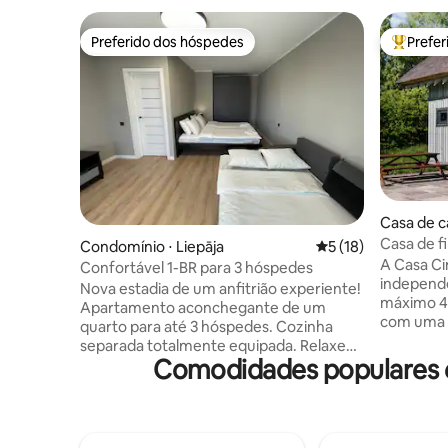
Preferido dos hóspedes
Prefe
Preferido dos hóspedes
Entre os
Casa de c
Casa de 
Condomínio ⋅ Liepāja
5 de uma avaliação 
5 (18)
Stari/Cas
A Casa C
Confortável 1-BR para 3 hóspedes
independe
Nova estadia de um anfitrião experiente!
máximo 4 
Apartamento aconchegante de um
com uma á
quarto para até 3 hóspedes. Cozinha
quarto re
separada totalmente equipada. Relaxe
cozinha, 
Comodidades populares e
na varanda espaçosa! Ótima localização
localizada
em um bairro seguro. Estacionamento
na aldeia
gratuito na porta com sua própria licença
cidade ma
- sem estresse, sempre esperando por
Rodeado p
você. Exercícios gratuitos! 5º andar via