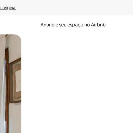
 original
Anuncie seu espaço no Airbnb
 deslizando o dedo na tela.