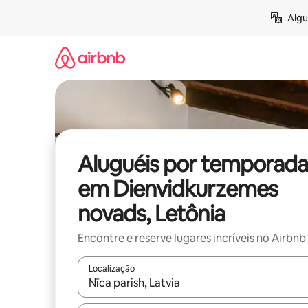
Pular
Algu
para
o
conteúdo
Aluguéis por temporada
em Dienvidkurzemes
novads, Letônia
Encontre e reserve lugares incríveis no Airbnb
Localização
Quando os resultados estiverem disponíveis, expl