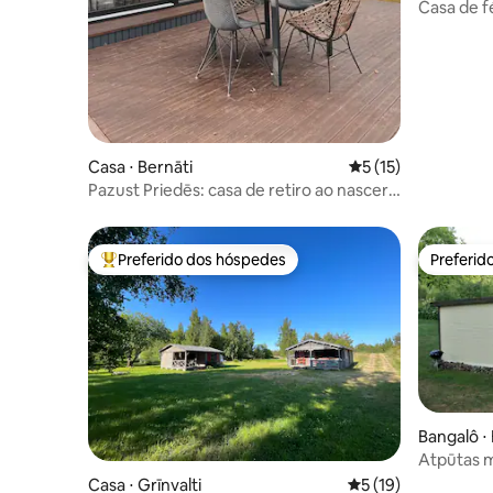
Casa de f
Casa ⋅ Bernāti
5 de uma avaliação 
5 (15)
Pazust Priedēs: casa de retiro ao nascer
do sol à beira-mar
Preferido dos hóspedes
Preferid
Entre os melhores preferidos dos hóspedes
Preferid
Bangalô ⋅
Atpūtas m
Casa ⋅ Grīnvalti
5 de uma avaliação 
5 (19)