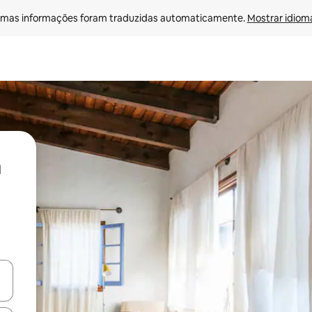
mas informações foram traduzidas automaticamente. 
Mostrar idioma
ore-os usando as seta para cima e para baixo do teclado ou tocando e