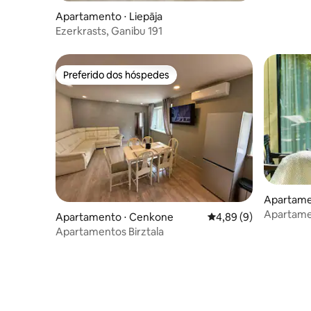
Apartamento ⋅ Liepāja
Ezerkrasts, Ganibu 191
Preferido dos hóspedes
Preferido dos hóspedes
Apartame
Apartamen
Apartamento ⋅ Cenkone
4,89 de uma avaliação
4,89 (9)
Praia (KO
Apartamentos Birztala