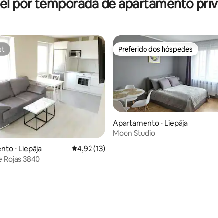
el por temporada de apartamento priv
st
Preferido dos hóspedes
st
Preferido dos hóspedes
Apartamento ⋅ Liepāja
Moon Studio
to ⋅ Liepāja
4,92 de uma avaliação média de 5, 13 avalia
4,92 (13)
 Rojas 3840