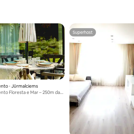
Superhost
Superhost
nto ⋅ Jūrmalciems
to Floresta e Mar – 250m da
 média de 5, 9 avaliações
PA 2)