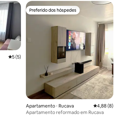
Preferido dos hóspedes
Preferido dos hóspedes
5 de uma avaliação média de 5, 5 avaliações
5 (5)
ções
Apartamento ⋅ Rucava
4,88 de uma avaliaçã
4,88 (8)
Apartamento reformado em Rucava