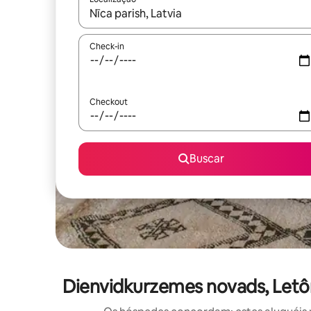
Quando os resultados estiverem disponíveis, expl
Check-in
Checkout
Buscar
Dienvidkurzemes novads, Letô