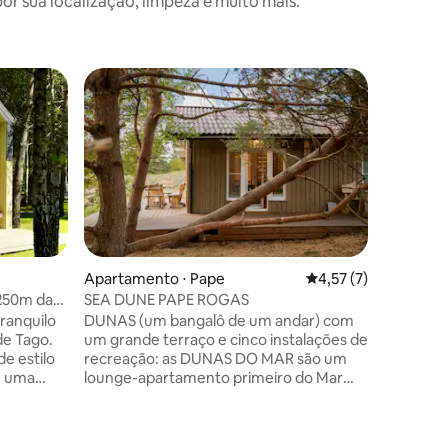
 sua localização, limpeza e muito mais.
Preferi
Preferi
Apartame
Moon Stu
Apartamento ⋅ Pape
4,57 de uma avaliaçã
4,57 (7)
O Moon S
 250m da
SEA DUNE PAPE ROGAS
aconchega
tranquilo
DUNAS (um bangalô de um andar) com
costa do 
de Tago.
um grande terraço e cinco instalações de
fica a ap
e estilo
recreação: as DUNAS DO MAR são um
há muita
de uma
lounge-apartamento primeiro do Mar
Spa, pisc
m apenas
Báltico para 4 pessoas, 2 quartos com
curso de
nquila vila
uma cama de casal no quarto e um sofá
quadra d
 a apenas
na sala de estar transformado em uma
parque in