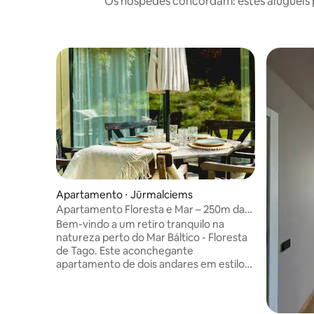
Os hóspedes concordam: estes aluguéis 
Apartamento ⋅ Jūrmalciems
Apartamento Floresta e Mar – 250m da
Praia (KOPA 2)
Bem-vindo a um retiro tranquilo na
natureza perto do Mar Báltico - Floresta
de Tago. Este aconchegante
apartamento de dois andares em estilo
boho faz parte de uma moderna casa
escandinava com apenas duas unidades,
localizada na tranquila vila de pescadores