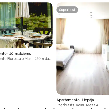
Superhost
Superhost
nto ⋅ Jūrmalciems
to Floresta e Mar – 250m da
 média de 5, 9 avaliações
PA 2)
Apartamento ⋅ Liepāja
Ezerkrasts, Reinu Meza 4