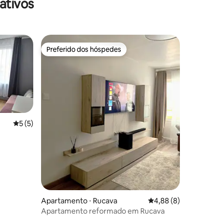
ativos
Preferido dos hóspedes
Preferido dos hóspedes
5 de uma avaliação média de 5, 5 avaliações
5 (5)
ções
Apartamento ⋅ Rucava
4,88 de uma avaliaçã
4,88 (8)
Apartamento reformado em Rucava