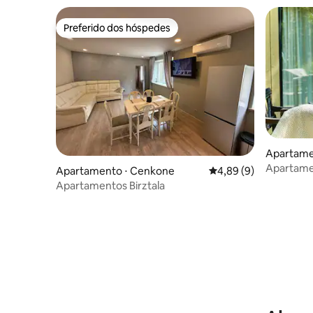
Preferido dos hóspedes
Preferido dos hóspedes
Apartame
Apartamen
Apartamento ⋅ Cenkone
4,89 de uma avaliação
4,89 (9)
Praia (KO
Apartamentos Birztala