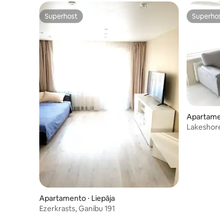
Superhost
Superho
Superhost
Superho
Apartamen
Lakeshore
Apartamento ⋅ Liepāja
Ezerkrasts, Ganibu 191