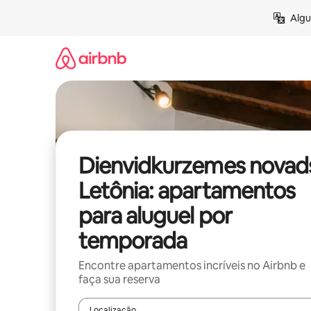
Pular
Algu
para
o
conteúdo
Dienvidkurzemes novad
Letônia: apartamentos
para aluguel por
temporada
Encontre apartamentos incríveis no Airbnb e
faça sua reserva
Localização