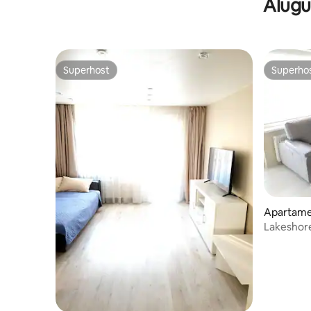
Alugu
Superhost
Superho
Superhost
Superho
Apartamen
Lakeshore