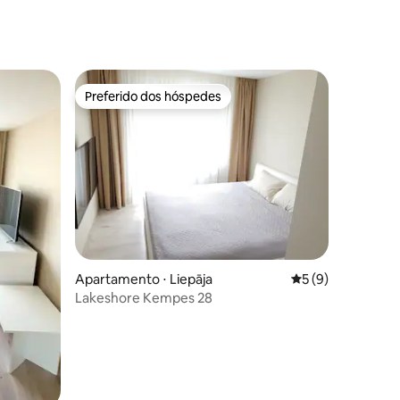
Preferido dos hóspedes
Preferido dos hóspedes
Apartamento ⋅ Liepāja
5 de uma avaliaçã
5 (9)
Lakeshore Kempes 28