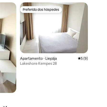
Preferido dos hóspedes
Preferido dos hóspedes
Apartamento ⋅ Liepāja
5 de uma avaliaçã
5 (9)
Lakeshore Kempes 28