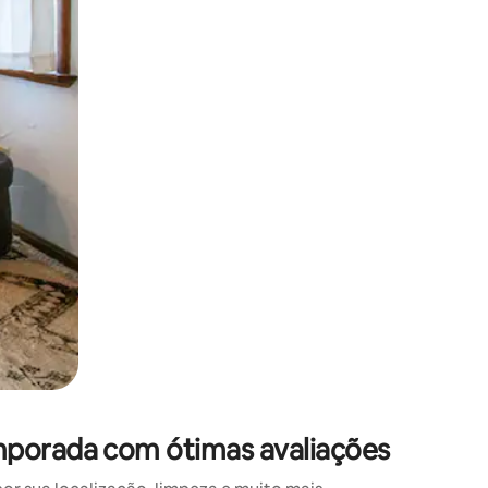
 deslizando o dedo na tela.
mporada com ótimas avaliações