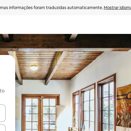
mas informações foram traduzidas automaticamente. 
Mostrar idioma
ito
ore-os usando as seta para cima e para baixo do teclado ou tocando e