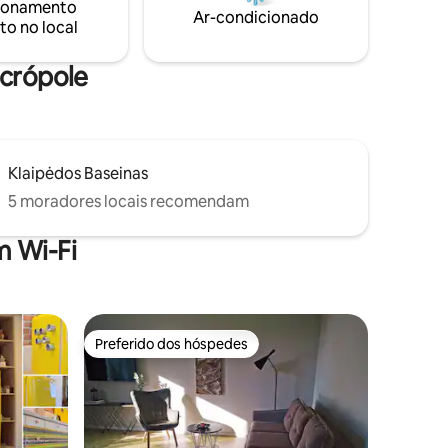
ionamento
Preço da
Ar-condicionado
to no local
87 Lebart
Acrópole
Klaipėdos Baseinas
5 moradores locais recomendam
 Wi-Fi
Preferido dos hóspedes
Preferido dos hóspedes