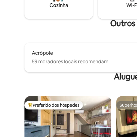
Cozinha
Wi-F
Outros 
Acrópole
59 moradores locais recomendam
Alugu
Preferido dos hóspedes
Superho
Entre os melhores preferidos dos hóspedes
Superho