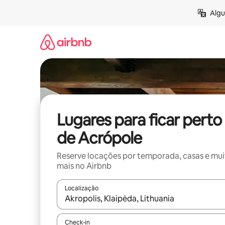
Pular
Algu
para
o
conteúdo
Lugares para ficar perto
de Acrópole
Reserve locações por temporada, casas e mu
mais no Airbnb
Localização
Quando os resultados estiverem disponíveis, expl
Check-in