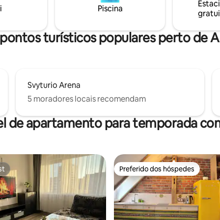
Estac
luzes da cidade de Klaipėda 😊 
i
Piscina
gratui
sauna extra 30 € Preço Jakuzi 50 €
Endereço : Gerviškių g. 55, 953
pontos turísticos populares perto de 
Svyturio Arena
5 moradores locais recomendam
el de apartamento para temporada com
st
Preferido dos hóspedes
st
Preferido dos hóspedes