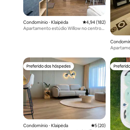
Condomínio ⋅ Klaipėda
4,94 de uma avaliação m
4,94 (182)
Apartamento estúdio Willow no centro
histórico de Klaipeda
Condomíni
Apartame
3 pessoas
Preferido dos hóspedes
Preferid
Preferido dos hóspedes
Preferid
Condomínio ⋅ Klaipėda
5 de uma avaliação 
5 (20)