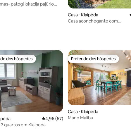
mas- patogi lokacija pajūrio
Casa ⋅ Klaipėda
Casa aconchegante com
estacionamento privativo.
média de 5, 45 avaliações
rido dos hóspedes
Preferido dos hóspedes
 melhores preferidos dos hóspedes
Preferido dos hóspedes
Casa ⋅ Klaipėda
Mano Malibu
aipėda
4,96 de uma avaliação média de 5, 67 avalia
4,96 (67)
 3 quartos em Klaipeda