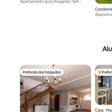
Apartamento aconchegante | Self
Check-in e estacionamento GRATUITO
Condomíni
Apartamen
vista para
Alu
Preferido dos hóspedes
Prefe
Preferido dos hóspedes
Entre os
Casa ⋅ Maz