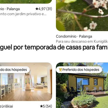
o ⋅ Palanga
4,97 de uma avaliação média de 5, 31 avalia
4,97 (31)
to com jardim privativo e
 a floresta de pinheiros
Condomínio ⋅ Palanga
Para seu descanso em Kunigiš
guel por temporada de casas para famí
rido dos hóspedes
Preferido dos hóspedes
 melhores preferidos dos hóspedes
Entre os melhores preferidos d
ūriškiai
5 de uma avaliação média de 5, 54 avalia
5 (54)