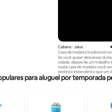
balsa, de Akropolis e das
da cidade velha, este refúgio
 e para não fumantes é perfeito
escapadela relaxante ou de
Cabana ⋅ Jakai
4
Casa de madeira tradicional c
Se você quiser descansar do ba
cidade, depois de um trabalho 
nesta casa de madeira você c
sentirá e entenderá o que um d
ulares para aluguel por temporada p
sono e descanso esperam por 
casa de campo tem 3 quartos d
uma cozinha juntamente com u
de estar. Dois chuveiros, vaso s
sauna! Também todos os equi
de cozinha - fogão, forno,máqu
lavar louça, geladeira, roupa d
toalhas! Da varanda você pode 