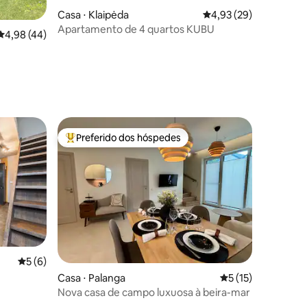
Casa ⋅ Klaipėda
4,93 de uma avaliação
4,93 (29)
Apartamento de 4 quartos KUBU
4,98 de uma avaliação média de 5, 44 avaliações
4,98 (44)
Preferido dos hóspedes
Entre os melhores preferidos dos hóspedes
5 de uma avaliação média de 5, 6 avaliações
5 (6)
ções
Casa ⋅ Palanga
5 de uma avaliação
5 (15)
Nova casa de campo luxuosa à beira-mar