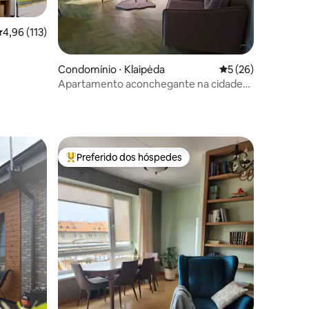
,96 de uma avaliação média de 5, 113 avaliações
4,96 (113)
Condomínio ⋅ Klaipėda
5 de uma avaliação
5 (26)
Apartamento aconchegante na cidade
antiga
ções
Preferido dos hóspedes
Entre os melhores preferidos dos hóspedes