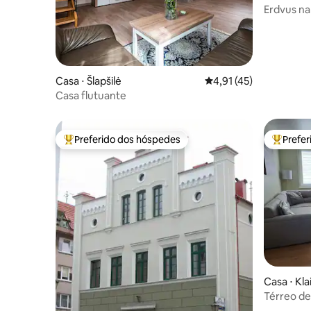
Erdvus na
mieste
Casa ⋅ Šlapšilė
4,91 de uma avaliação 
4,91 (45)
Casa flutuante
Preferido dos hóspedes
Prefe
Entre os melhores preferidos dos hóspedes
Entre os
Casa ⋅ Kl
Térreo de