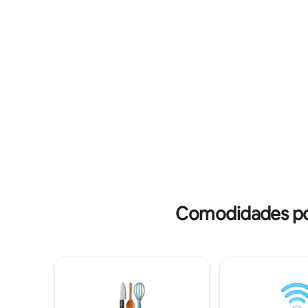
ruas estreitas encantadoras. Você
passos da 
receberá um código de chave para
atrações 
entrar no seu quarto. Cópia do seu
tranquilo
documento de identificação será
para uma 
solicitada para o aplicativo de check-in
negócios.
online
Comodidades pop