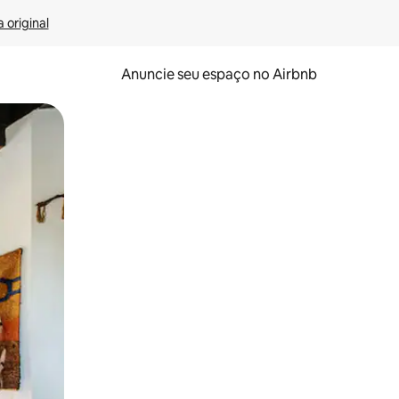
 original
Anuncie seu espaço no Airbnb
 deslizando o dedo na tela.