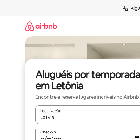
Pular
Algu
para
o
conteúdo
Aluguéis por temporada
em Letônia
Encontre e reserve lugares incríveis no Airbnb
Localização
Quando os resultados estiverem disponíveis, expl
Check-in