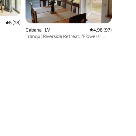
ções
5 de uma avaliação média de 5, 28 avaliações
5 (28)
Cabana ⋅ LV
4,98 de uma avaliação
4,98 (97)
Tranquil Riverside Retreat: "Flowers"
Studio Cabin