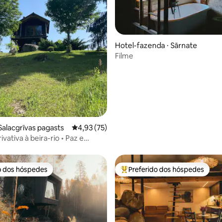
Hotel-fazenda ⋅ Sārnate
Filme
média de 5, 27 avaliações
Salacgrīvas pagasts
4,93 de uma avaliação média de 5, 75 avalia
4,93 (75)
vativa à beira-rio • Paz e
o dos hóspedes
Preferido dos hóspedes
o dos hóspedes
Entre os melhores preferidos d