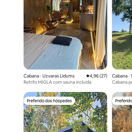
Cabana ⋅ Uzvaras Līdums
4,96 de uma avaliação 
4,96 (27)
Cabana ⋅ 
Retrīts MIGLA com sauna incluída
Cabana pri
natureza
Preferido dos hóspedes
Preferid
Preferido dos hóspedes
Preferid