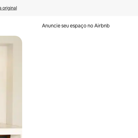
 original
Anuncie seu espaço no Airbnb
 deslizando o dedo na tela.