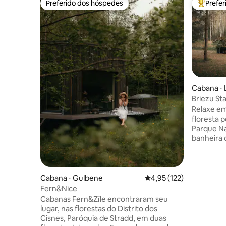
Preferido dos hóspedes
Prefe
Preferido dos hóspedes
Entre os
Cabana ⋅ 
Briezu Sta
Banheira
Relaxe em
floresta 
Parque Na
banheira 
as estrel
disponíve
taxa extra. Perfeita para casa
amantes 
Cabana ⋅ Gulbene
4,95 de uma avaliação m
4,95 (122)
viagem de
Fern&Nice
Aproveite 
Cabanas Fern&Zīle encontraram seu
vida selv
lugar, nas florestas do Distrito dos
perto da 
Cisnes, Paróquia de Stradd, em duas
um projet