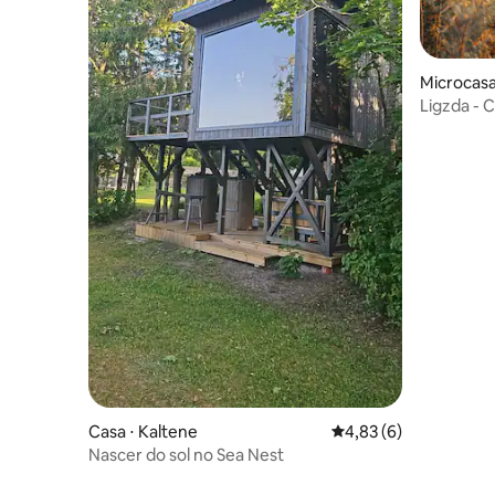
Microcas
Ligzda - 
janela re
Casa ⋅ Kaltene
4,83 de uma avaliação
4,83 (6)
Nascer do sol no Sea Nest