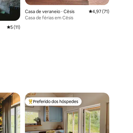
Casa de veraneio ⋅ Cēsis
4,97 de uma avaliação
4,97 (71)
Casa de férias em Cēsis
5 de uma avaliação média de 5, 11 avaliações
5 (11)
ções
Preferido dos hóspedes
os hóspedes
Entre os melhores preferidos dos hóspedes