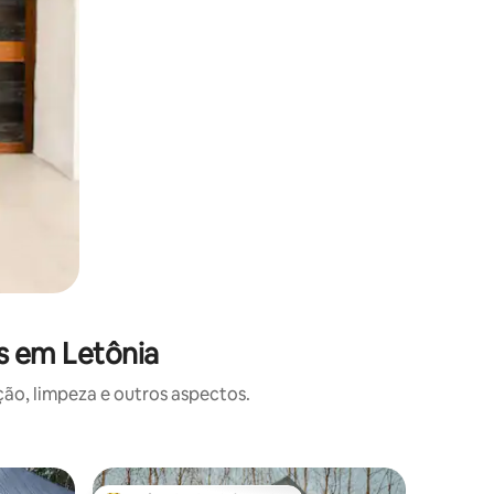
s em Letônia
o, limpeza e outros aspectos.
Cabana ⋅