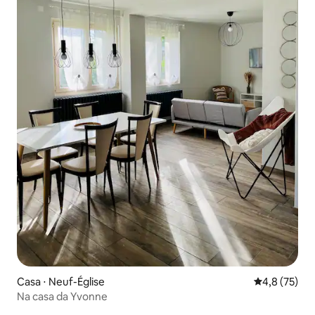
Casa ⋅ Neuf-Église
4,8 de uma a
4,8 (75)
Na casa da Yvonne