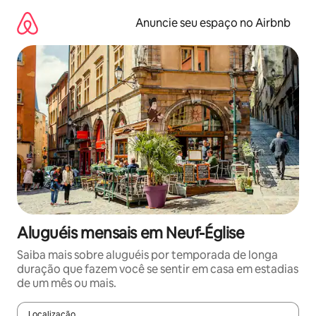
Pular
para
Anuncie seu espaço no Airbnb
o
conteúdo
Aluguéis mensais em Neuf-Église
Saiba mais sobre aluguéis por temporada de longa
duração que fazem você se sentir em casa em estadias
de um mês ou mais.
Localização