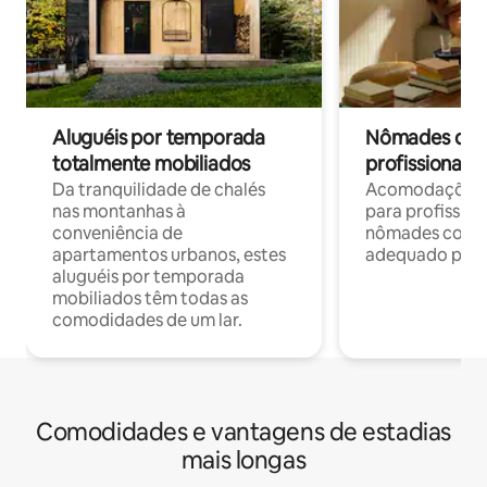
Aluguéis por temporada
Nômades digit
totalmente mobiliados
profissionais 
Da tranquilidade de chalés
Acomodações c
nas montanhas à
para profission
conveniência de
nômades com W
apartamentos urbanos, estes
adequado para 
aluguéis por temporada
mobiliados têm todas as
comodidades de um lar.
Comodidades e vantagens de estadias
mais longas