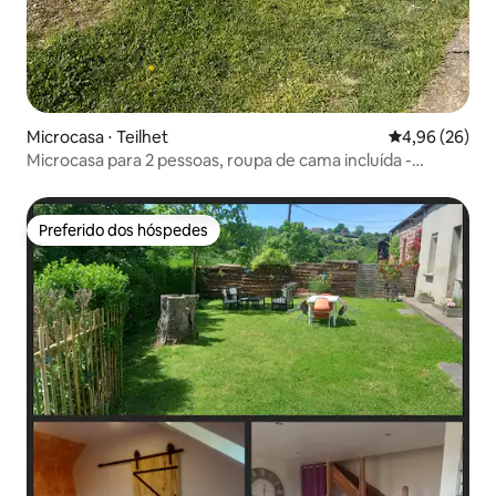
Microcasa ⋅ Teilhet
4,96 de uma a
4,96 (26)
Microcasa para 2 pessoas, roupa de cama incluída -
Noisette
Preferido dos hóspedes
Preferido dos hóspedes