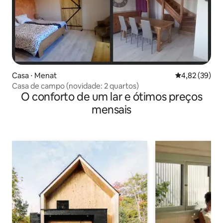
Casa ⋅ Menat
4,82 de uma a
4,82 (39)
Casa de campo (novidade: 2 quartos)
O conforto de um lar e ótimos preços
mensais