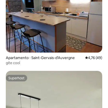
Apartamento ⋅ Saint-Gervais-d'Auvergne
4,76 de uma a
4,76 (49)
gite cool
Superhost
Superhost