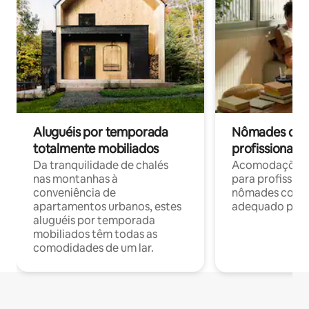
Aluguéis por temporada
Nômades digit
totalmente mobiliados
profissionais 
Da tranquilidade de chalés
Acomodações c
nas montanhas à
para profission
conveniência de
nômades com W
apartamentos urbanos, estes
adequado para 
aluguéis por temporada
mobiliados têm todas as
comodidades de um lar.