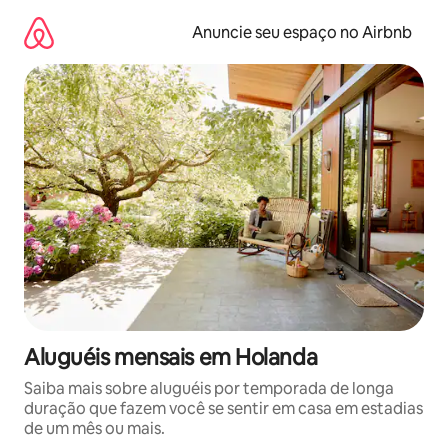
Pular
para
Anuncie seu espaço no Airbnb
o
conteúdo
Aluguéis mensais em Holanda
Saiba mais sobre aluguéis por temporada de longa
duração que fazem você se sentir em casa em estadias
de um mês ou mais.