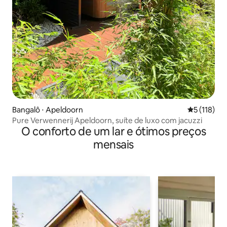
Bangalô ⋅ Apeldoorn
5 de uma av
5 (118)
Pure Verwennerij Apeldoorn, suíte de luxo com jacuzzi
O conforto de um lar e ótimos preços
mensais