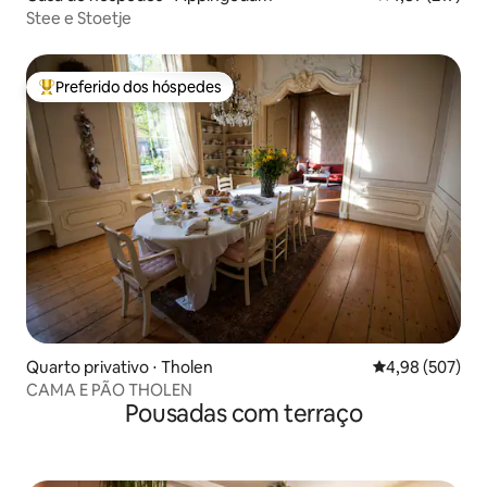
Stee e Stoetje
Preferido dos hóspedes
Entre os melhores preferidos dos hóspedes
Quarto privativo ⋅ Tholen
4,98 de uma ava
4,98 (507)
CAMA E PÃO THOLEN
Pousadas com terraço