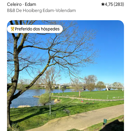
Celeiro ⋅ Edam
4,75 de uma av
4,75 (283)
B&B De Hooiberg Edam-Volendam
Preferido dos hóspedes
Entre os melhores preferidos dos hóspedes