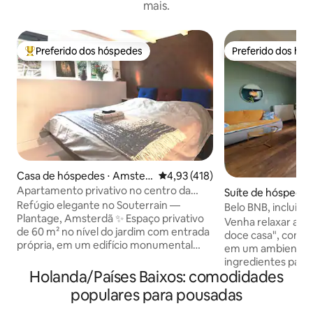
mais.
Preferido dos hóspedes
Preferido dos hó
Entre os melhores preferidos dos hóspedes
Preferido dos hó
Casa de hóspedes ⋅ Amster
4,93 de uma avaliação média de 
4,93 (418)
dã
Apartamento privativo no centro da
Suíte de hóspedes
cidade 60m2 + porta privativa
Refúgio elegante no Souterrain —
eer
Belo BNB, incluin
Plantage, Amsterdã ✨ Espaço privativo
perto de A'dam C
Venha relaxar aqui
de 60 m² no nível do jardim com entrada
doce casa", com t
própria, em um edifício monumental
em um ambiente tr
renovado na verdejante Plantage.
ingredientes para
Seções de dois quartos, design
Holanda/Países Baixos: comodidades
maravilhosamente 
holandês, ar condicionado no piso
pessoas. Localizado ao lado da reserva
populares para pousadas
(sistema ecológico com energia
natural 't Twiske, l
suficiente) 📍 Central, lado leste do