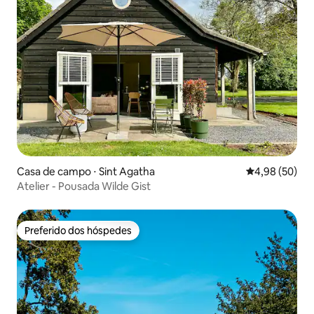
Casa de campo ⋅ Sint Agatha
4,98 de uma a
4,98 (50)
Atelier - Pousada Wilde Gist
Preferido dos hóspedes
Preferido dos hóspedes