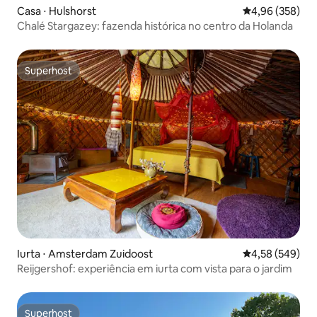
Casa ⋅ Hulshorst
4,96 de uma ava
4,96 (358)
Chalé Stargazey: fazenda histórica no centro da Holanda
Superhost
Superhost
Iurta ⋅ Amsterdam Zuidoost
4,58 de uma ava
4,58 (549)
Reijgershof: experiência em iurta com vista para o jardim
Superhost