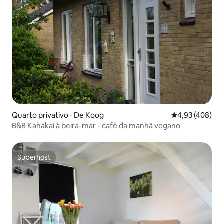
Quarto privativo ⋅ De Koog
4,93 de uma av
4,93 (408)
B&B Kahakai à beira-mar - café da manhã vegano
Superhost
Superhost