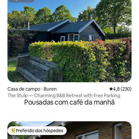
Superhost
Casa de campo ⋅ Buren
4,8 de uma av
4,8 (230)
The Stulp — Charming B&B Retreat with free Parking
Pousadas com café da manhã
Preferido dos hóspedes
Entre os melhores preferidos dos hóspedes