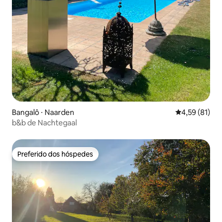
Bangalô ⋅ Naarden
4,59 de uma a
4,59 (81)
b&b de Nachtegaal
Preferido dos hóspedes
Preferido dos hóspedes