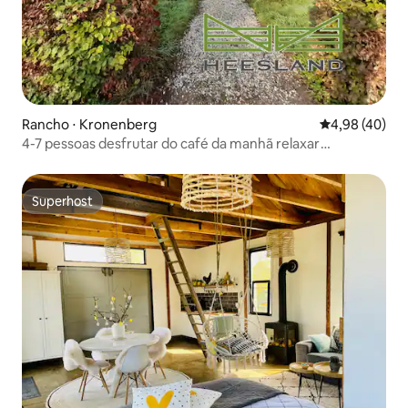
Rancho ⋅ Kronenberg
4,98 de uma a
4,98 (40)
4-7 pessoas desfrutar do café da manhã relaxar
surpreender
Superhost
Superhost