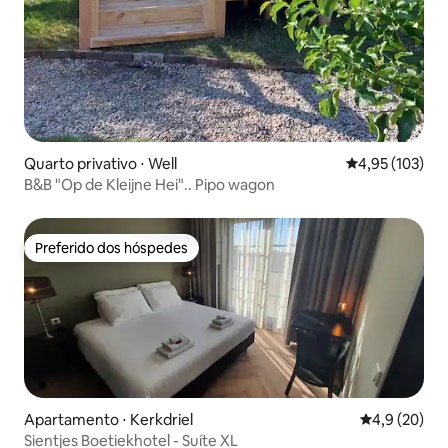
Quarto privativo ⋅ Well
4,95 de uma av
4,95 (103)
B&B "Op de Kleijne Hei".. Pipo wagon
Preferido dos hóspedes
Preferido dos hóspedes
Apartamento ⋅ Kerkdriel
4,9 de uma a
4,9 (20)
Sientjes Boetiekhotel - Suíte XL