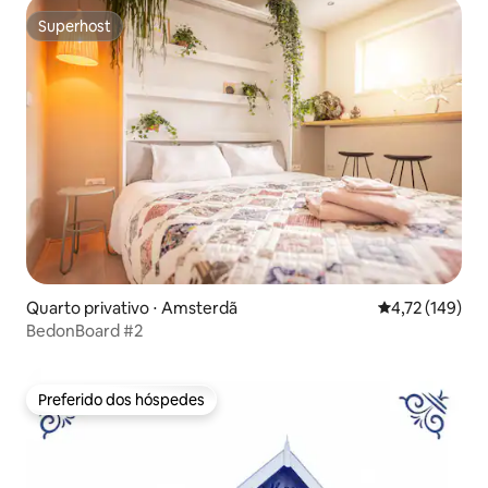
Superhost
Superhost
Quarto privativo ⋅ Amsterdã
4,72 de uma av
4,72 (149)
BedonBoard #2
Preferido dos hóspedes
Preferido dos hóspedes