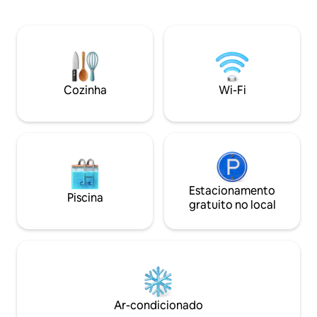
praticar SUP, cami
Centre — atrações e pontos de
bicicleta. Pedale 
interesse acessíveis a pé. 🥐 Café da
A'dam Noord ou po
manhã self-service e bicicletas incluídos.
Estação Central. 
💛 Mais adequado para casais e famílias
público, também f
— não hospedamos grupos de 4 amigos
minutos da Estação
adultos. Um lar tranquilo e confortável
minutos do RAI, o
Cozinha
Wi-Fi
— reserve sua estadia hoje! 🧡
com seus muitos t
museu.
Estacionamento
Piscina
gratuito no local
Ar-condicionado