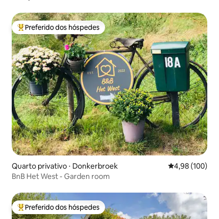
Preferido dos hóspedes
Entre os melhores preferidos dos hóspedes
Quarto privativo ⋅ Donkerbroek
4,98 de uma av
4,98 (100)
BnB Het West - Garden room
Preferido dos hóspedes
Entre os melhores preferidos dos hóspedes