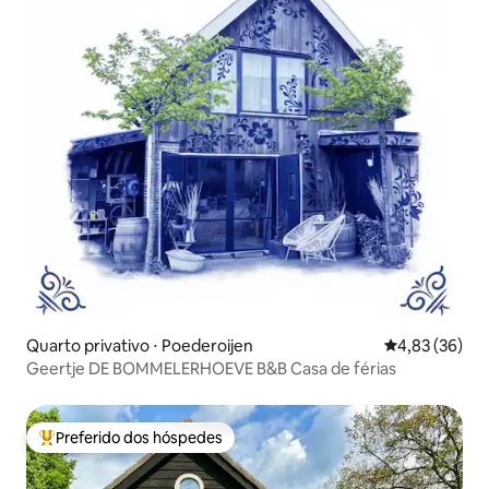
Quarto privativo ⋅ Poederoijen
4,83 de uma a
4,83 (36)
Geertje DE BOMMELERHOEVE B&B Casa de férias
Preferido dos hóspedes
Entre os melhores preferidos dos hóspedes