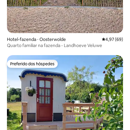
Hotel-fazenda ⋅ Oosterwolde
4,97 de uma a
4,97 (69)
Quarto familiar na fazenda - Landhoeve Veluwe
Preferido dos hóspedes
Preferido dos hóspedes