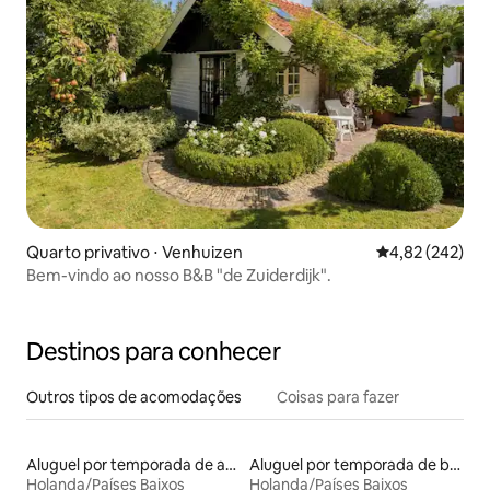
Quarto privativo ⋅ Venhuizen
4,82 de uma av
4,82 (242)
Bem-vindo ao nosso B&B "de Zuiderdijk".
Destinos para conhecer
Outros tipos de acomodações
Coisas para fazer
Aluguel por temporada de apart-hotéis
Aluguel por temporada de barcos
Holanda/Países Baixos
Holanda/Países Baixos