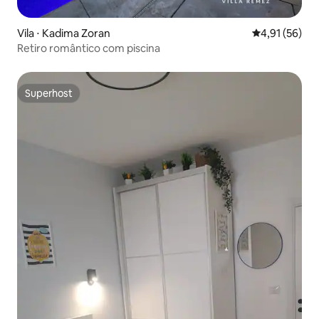
Vila ⋅ Kadima Zoran
4,91 de uma a
4,91 (56)
Retiro romântico com piscina
Superhost
Superhost