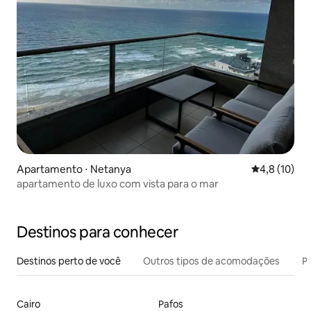
Apartamento ⋅ Netanya
4,8 de uma a
4,8 (10)
apartamento de luxo com vista para o mar
Destinos para conhecer
Destinos perto de você
Outros tipos de acomodações
Pr
Cairo
Pafos