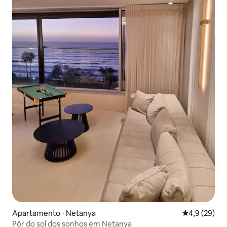
Apartamento ⋅ Netanya
4,9 de uma a
4,9 (29)
Pôr do sol dos sonhos em Netanya