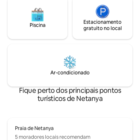
calçadão e a uma c
Kiryat Tzanez. Também a uma curta
restaurantes, caf
distância a pé estão restaurantes, cafés,
no centro da cidad
centros comerciais.
Estacionamento
Piscina
gratuito no local
Ar-condicionado
Fique perto dos principais pontos
turísticos de Netanya
Praia de Netanya
5 moradores locais recomendam