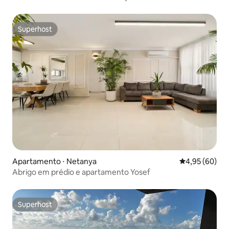
Superhost
Superhost
Apartamento ⋅ Netanya
4,95 de uma a
4,95 (60)
Abrigo em prédio e apartamento Yosef
Superhost
Superhost