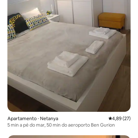
Apartamento ⋅ Netanya
4,89 de uma a
4,89 (27)
5 min a pé do mar, 50 min do aeroporto Ben Gurion