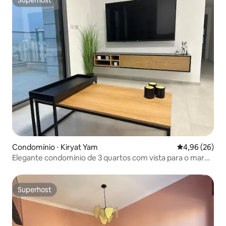
Superhost
Superhost
Condomínio ⋅ Kiryat Yam
4,96 de uma a
4,96 (26)
Elegante condomínio de 3 quartos com vista para o mar
em Kiryat Yam
Superhost
Superhost