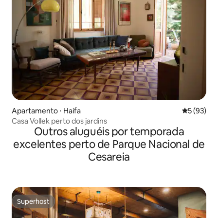
Apartamento ⋅ Haifa
5 de uma a
5 (93)
Casa Vollek perto dos jardins
Outros aluguéis por temporada
excelentes perto de Parque Nacional de
Cesareia
Superhost
Superhost