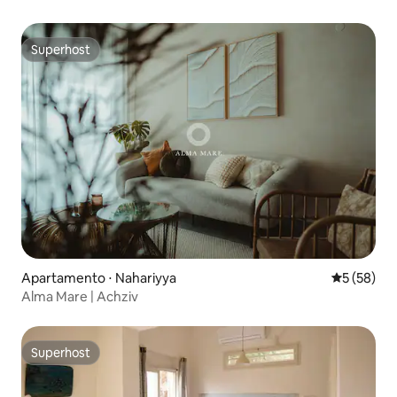
Superhost
Superhost
Apartamento ⋅ Nahariyya
5 de uma a
5 (58)
Alma Mare | Achziv
Superhost
Superhost