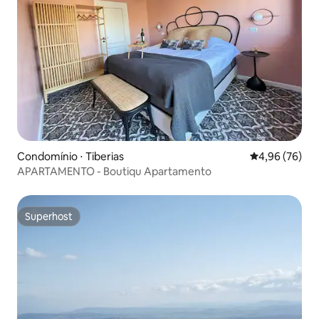
Condomínio ⋅ Tiberias
4,96 de uma a
4,96 (76)
APARTAMENTO - Boutiqu Apartamento
Superhost
Superhost