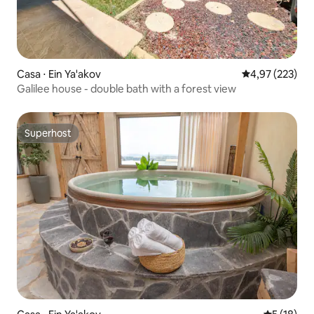
Casa ⋅ Ein Ya'akov
4,97 de uma av
4,97 (223)
Galilee house - double bath with a forest view
Superhost
Superhost