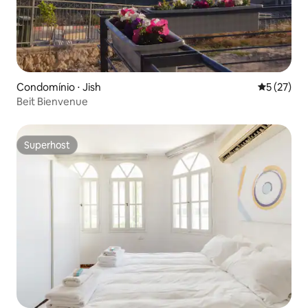
Condomínio ⋅ Jish
5 de uma a
5 (27)
Beit Bienvenue
Superhost
Superhost