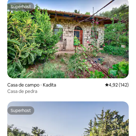
Superhost
Superhost
Casa de campo ⋅ Kadita
4,92 de uma av
4,92 (142)
Casa de pedra
Superhost
Superhost