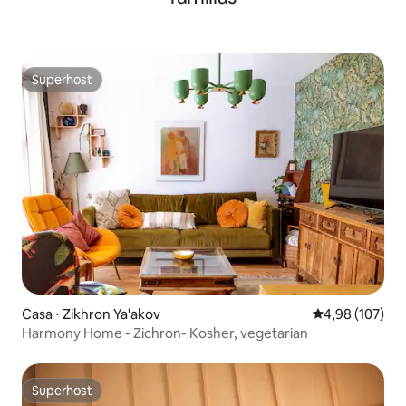
Superhost
Superhost
Casa ⋅ Zikhron Ya'akov
4,98 de uma av
4,98 (107)
Harmony Home - Zichron- Kosher, vegetarian
Superhost
Superhost