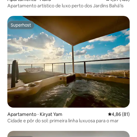
Apartamento artístico de luxo perto dos Jardins Bahá'ís
Superhost
Superhost
Apartamento ⋅ Kiryat Yam
4,86 de uma a
4,86 (81)
Cidade e pôr do sol: primeira linha luxuosa para o mar