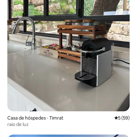
Casa de hóspedes ⋅ Timrat
5 de uma a
5 (59)
raio de luz