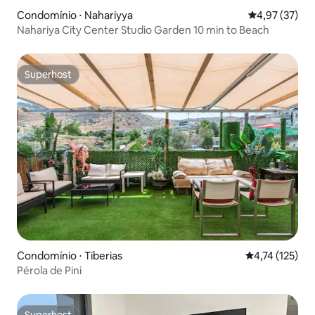
Condomínio ⋅ Nahariyya
4,97 de uma a
4,97 (37)
Nahariya City Center Studio Garden 10 min to Beach
Superhost
Superhost
Condomínio ⋅ Tiberias
4,74 de uma av
4,74 (125)
Pérola de Pini