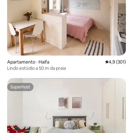
Apartamento ⋅ Haifa
4,9 de uma av
4,9 (301)
Lindo estúdio a 50 m da praia
Superhost
Superhost