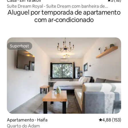
Casa ⋅ Ein Ya'akov
5 de uma a
5 (18)
Suíte Dream Royal - Suíte Dream com banheira de
Aluguel por temporada de apartamento
hidromassagem
com ar-condicionado
Superhost
Superhost
Apartamento ⋅ Haifa
4,88 de uma av
4,88 (153)
Quarto do Adam