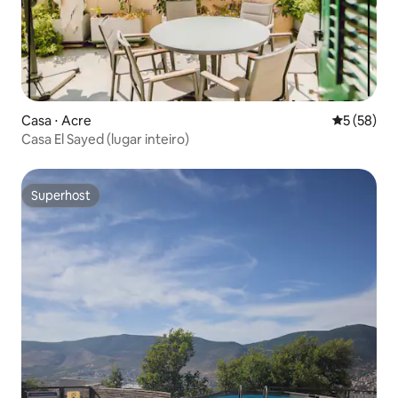
Casa ⋅ Acre
5 de uma a
5 (58)
Casa El Sayed (lugar inteiro)
Superhost
Superhost