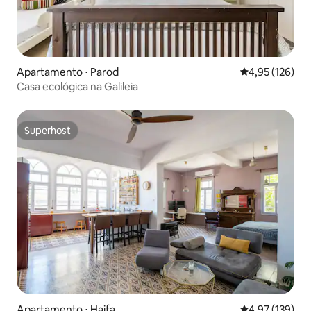
Apartamento ⋅ Parod
4,95 de uma av
4,95 (126)
Casa ecológica na Galileia
Superhost
Superhost
Apartamento ⋅ Haifa
4,97 de uma av
4,97 (139)