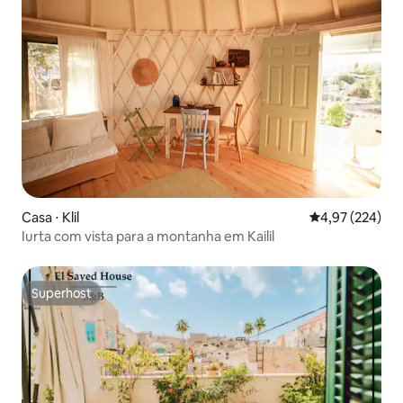
Casa ⋅ Klil
4,97 de uma av
4,97 (224)
Iurta com vista para a montanha em Kailil
Superhost
Superhost