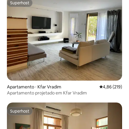
Superhost
Superhost
Apartamento ⋅ Kfar Vradim
4,86 de uma av
4,86 (219)
Apartamento projetado em Kfar Vradim
Superhost
Superhost