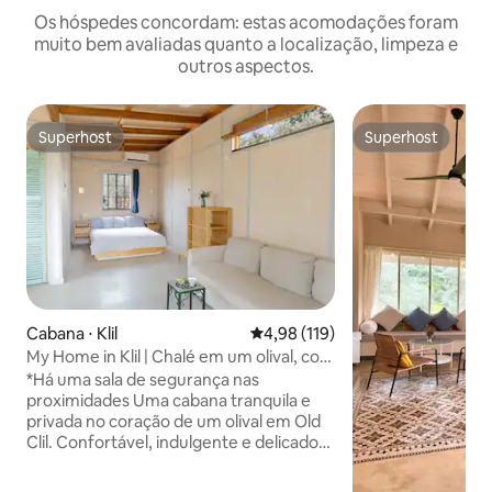
Os hóspedes concordam: estas acomodações foram
muito bem avaliadas quanto a localização, limpeza e
outros aspectos.
Superhost
Superhost
Superhost
Superhost
Cabana ⋅ Klil
4,98 de uma avaliação média de 
4,98 (119)
My Home in Klil | Chalé em um olival, com
um enorme quintal privativo
*Há uma sala de segurança nas
proximidades Uma cabana tranquila e
privada no coração de um olival em Old
Clil. Confortável, indulgente e delicado
para os sentidos. Ao redor, estende-se
uma grande área selvagem para seu uso