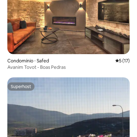
Condomínio ⋅ Safed
5 de uma a
5 (17)
Avanim Tovot - Boas Pedras
Superhost
Superhost