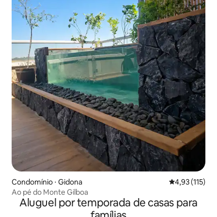
Condomínio ⋅ Gidona
4,93 de uma av
4,93 (115)
Ao pé do Monte Gilboa
Aluguel por temporada de casas para
famílias